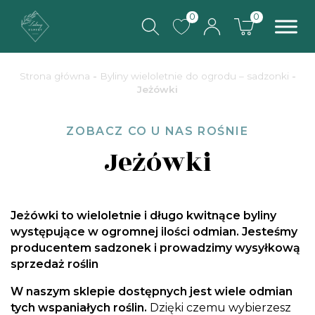
0
0
Strona główna
-
Byliny wieloletnie do ogrodu – sadzonki
-
Jeżówki
ZOBACZ CO U NAS ROŚNIE
Jeżówki
Jeżówki to wieloletnie i długo kwitnące byliny
występujące w ogromnej ilości odmian. Jesteśmy
producentem sadzonek i prowadzimy wysyłkową
sprzedaż roślin
W naszym sklepie dostępnych jest wiele odmian
tych wspaniałych roślin.
Dzięki czemu wybierzesz