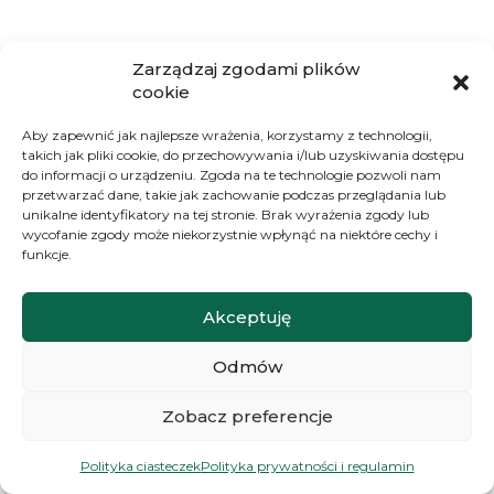
Zarządzaj zgodami plików
cookie
Aby zapewnić jak najlepsze wrażenia, korzystamy z technologii,
Jeżówka SunSeekers
takich jak pliki cookie, do przechowywania i/lub uzyskiwania dostępu
Bubblelicious
do informacji o urządzeniu. Zgoda na te technologie pozwoli nam
przetwarzać dane, takie jak zachowanie podczas przeglądania lub
24.90
zł
unikalne identyfikatory na tej stronie. Brak wyrażenia zgody lub
wycofanie zgody może niekorzystnie wpłynąć na niektóre cechy i
Do koszyka
funkcje.
Akceptuję
Odmów
1
2
3
...
Zobacz preferencje
Polityka ciasteczek
Polityka prywatności i regulamin