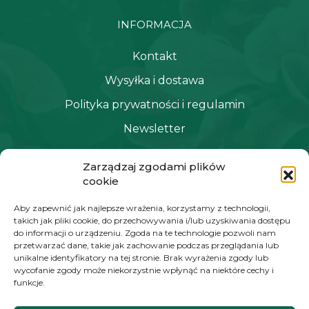
INFORMACJA
Kontakt
Wysyłka i dostawa
Polityka prywatności i regulamin
Newsletter
Zarządzaj zgodami plików
NAWIGACJA
cookie
Moje konto
Aby zapewnić jak najlepsze wrażenia, korzystamy z technologii,
takich jak pliki cookie, do przechowywania i/lub uzyskiwania dostępu
Koszyk
do informacji o urządzeniu. Zgoda na te technologie pozwoli nam
przetwarzać dane, takie jak zachowanie podczas przeglądania lub
Moje zamówienia
unikalne identyfikatory na tej stronie. Brak wyrażenia zgody lub
wycofanie zgody może niekorzystnie wpłynąć na niektóre cechy i
funkcje.
KONTAKT