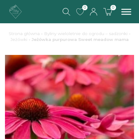
0
0
Strona główna
-
Byliny wieloletnie do ogrodu – sadzonki
-
Jeżówki
- Jeżówka purpurowa Sweet meadow mama