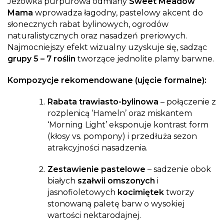
Jeżówka purpurowa odmiany
Sweet Meadow
Mama
wprowadza łagodny, pastelowy akcent do
słonecznych rabat bylinowych, ogrodów
naturalistycznych oraz nasadzeń preriowych.
Najmocniejszy efekt wizualny uzyskuje się, sadząc
grupy 5 – 7 roślin
tworzące jednolite plamy barwne.
Kompozycje rekomendowane (ujęcie formalne):
Rabata trawiasto-bylinowa
– połączenie z
rozplenicą ‘Hameln’ oraz miskantem
‘Morning Light’ eksponuje kontrast form
(kłosy vs. pompony) i przedłuża sezon
atrakcyjności nasadzenia.
Zestawienie pastelowe
– sadzenie obok
białych
szałwii omszonych
i
jasnofioletowych
kocimiętek
tworzy
stonowaną paletę barw o wysokiej
wartości nektarodajnej.