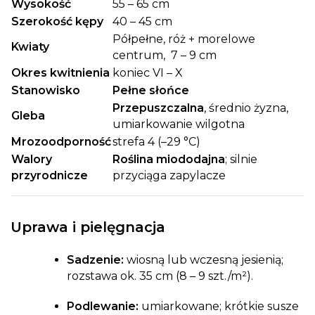
Wysokość
55 – 65 cm
Szerokość kępy
40 – 45 cm
Półpełne, róż + morelowe
Kwiaty
centrum, 7 – 9 cm
Okres kwitnienia
koniec VI – X
Stanowisko
Pełne słońce
Przepuszczalna
, średnio żyzna,
Gleba
umiarkowanie wilgotna
Mrozoodporność
strefa 4 (–29 °C)
Walory
Roślina miododajna
; silnie
przyrodnicze
przyciąga zapylacze
Uprawa i pielęgnacja
Sadzenie:
wiosną lub wczesną jesienią;
rozstawa ok. 35 cm (8 – 9 szt./m²).
Podlewanie:
umiarkowane; krótkie susze