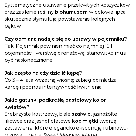
Systematyczne usuwanie przekwitłych koszyczków
oraz zasilenie rośliny
biohumusem
w połowie lipca
skutecznie stymulują powstawanie kolejnych
pąków.
Czy odmiana nadaje się do uprawy w pojemniku?
Tak. Pojemnik powinien mieć co najmniej 15 l
pojemności i warstwę drenażową; stanowisko musi
być nasłonecznione.
Jak często należy dzielić kępę?
Co 3 – 4 lata wczesną wiosną; zabieg odmładza
karpę i podnosi intensywność kwitnienia.
Jakie gatunki podkreślą pastelowy kolor
kwiatów?
Srebrzyste kostrzewy, białe
szałwie
, jasnożółte
liliowce oraz jasnofioletowe
kocimiętki
tworzą
zestawienia, które elegancko eksponują rubinowo-
różową tonację
Sweet Meadow Mama
.