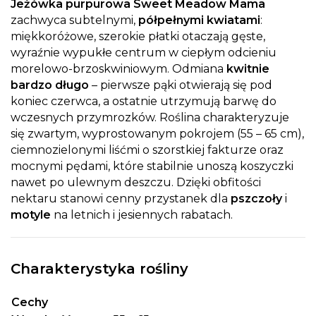
Jeżówka purpurowa Sweet Meadow Mama
zachwyca subtelnymi,
półpełnymi kwiatami
:
miękkoróżowe, szerokie płatki otaczają gęste,
wyraźnie wypukłe centrum w ciepłym odcieniu
morelowo-brzoskwiniowym. Odmiana
kwitnie
bardzo długo
– pierwsze pąki otwierają się pod
koniec czerwca, a ostatnie utrzymują barwę do
wczesnych przymrozków. Roślina charakteryzuje
się zwartym, wyprostowanym pokrojem (55 – 65 cm),
ciemnozielonymi liśćmi o szorstkiej fakturze oraz
mocnymi pędami, które stabilnie unoszą koszyczki
nawet po ulewnym deszczu. Dzięki obfitości
nektaru stanowi cenny przystanek dla
pszczoły
i
motyle
na letnich i jesiennych rabatach.
Charakterystyka rośliny
Cechy