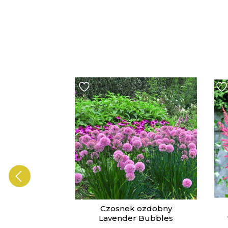
ia Vista
Czosnek ozdobny
drift
Lavender Bubbles