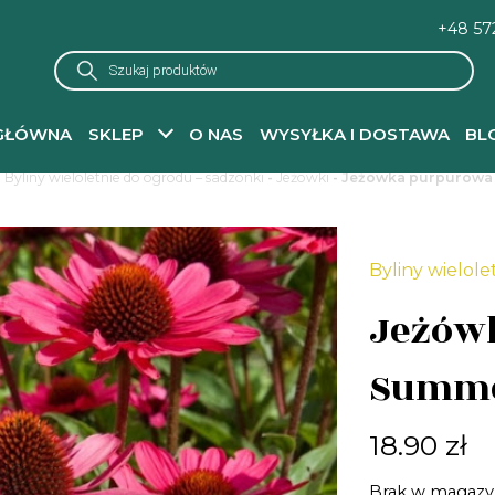
+48 57
Wyszukiwarka
produktów
GŁÓWNA
SKLEP
O NAS
WYSYŁKA I DOSTAWA
BL
-
Byliny wieloletnie do ogrodu – sadzonki
-
Jeżówki
- Jeżówka purpurowa
Byliny wielole
Jeżów
Summe
18.90
zł
Brak w magazy