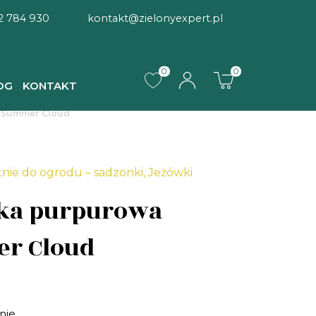
2 784 930
kontakt@zielonyexpert.pl
0
0
OG
KONTAKT
 Summer Cloud
tnie do ogrodu – sadzonki
,
Jeżówki
ka purpurowa
r Cloud
nie