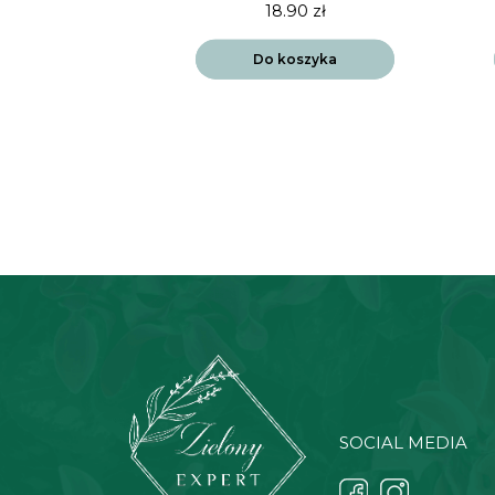
90
zł
18.90
zł
szyka
Do koszyka
SOCIAL MEDIA