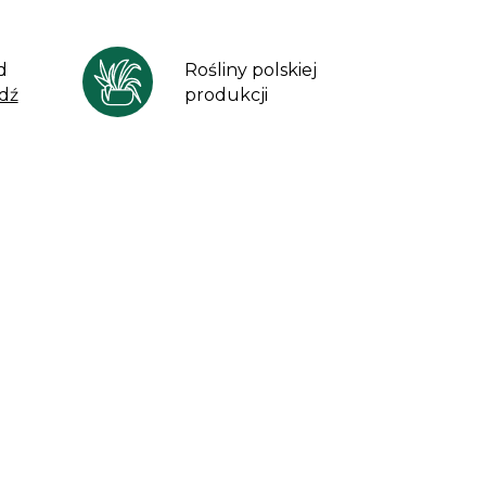
d
Rośliny polskiej
dź
produkcji