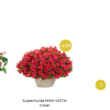
-43%
Supertunia MINI VISTA
Werbena 
Coral
Lol