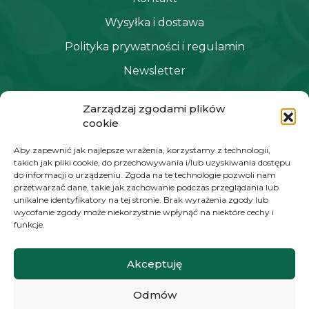
Wysyłka i dostawa
Polityka prywatności i regulamin
Newsletter
Zarządzaj zgodami plików
NAWIGACJA
cookie
Moje konto
Aby zapewnić jak najlepsze wrażenia, korzystamy z technologii,
takich jak pliki cookie, do przechowywania i/lub uzyskiwania dostępu
Koszyk
do informacji o urządzeniu. Zgoda na te technologie pozwoli nam
przetwarzać dane, takie jak zachowanie podczas przeglądania lub
Moje zamówienia
unikalne identyfikatory na tej stronie. Brak wyrażenia zgody lub
wycofanie zgody może niekorzystnie wpłynąć na niektóre cechy i
funkcje.
KONTAKT
Akceptuję
+48 572 784 930
Odmów
kontakt@zielonyexpert.pl