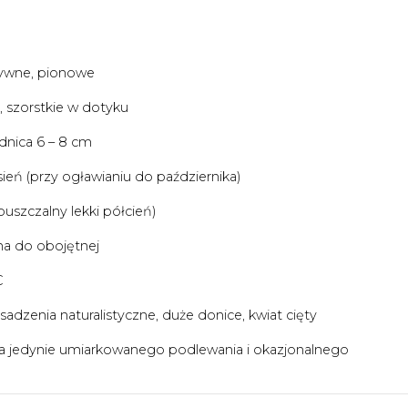
ztywne, pionowe
 szorstkie w dotyku
dnica 6 – 8 cm
ień (przy ogławianiu do października)
uszczalny lekki półcień)
na do obojętnej
°C
sadzenia naturalistyczne, duże donice, kwiat cięty
 jedynie umiarkowanego podlewania i okazjonalnego