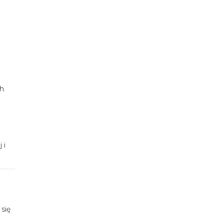
h.
 i
 się