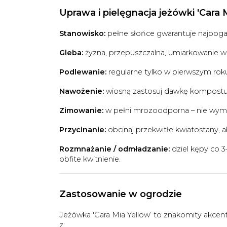
Uprawa i pielęgnacja jeżówki 'Cara 
Stanowisko:
pełne słońce gwarantuje najbogats
Gleba:
żyzna, przepuszczalna, umiarkowanie wi
Podlewanie:
regularne tylko w pierwszym roku
Nawożenie:
wiosną zastosuj dawkę kompostu 
Zimowanie:
w pełni mrozoodporna – nie wyma
Przycinanie:
obcinaj przekwitłe kwiatostany, a
Rozmnażanie / odmładzanie:
dziel kępy co 3
obfite kwitnienie.
Zastosowanie w ogrodzie
Jeżówka 'Cara Mia Yellow’ to znakomity akcent
z: