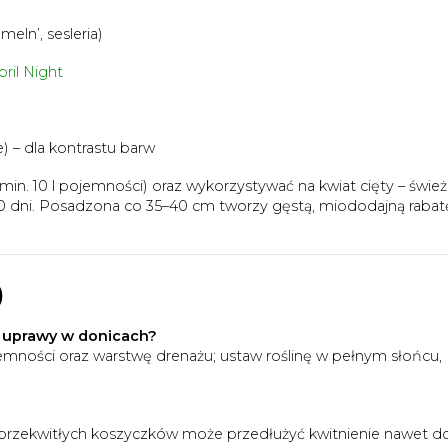
eln’, sesleria)
pril Night
) – dla kontrastu barw
min. 10 l pojemności) oraz wykorzystywać na kwiat cięty – świe
10 dni. Posadzona co 35–40 cm tworzy gęstą, miododajną rabat
)
o uprawy w donicach?
jemności oraz warstwę drenażu; ustaw roślinę w pełnym słońcu,
przekwitłych koszyczków może przedłużyć kwitnienie nawet d