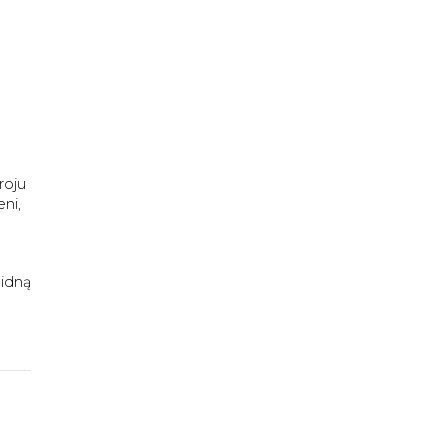
roju
ni,
lidną