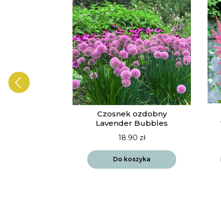
ia Vista
Czosnek ozdobny
drift
Lavender Bubbles
90
zł
18.90
zł
szyka
Do koszyka