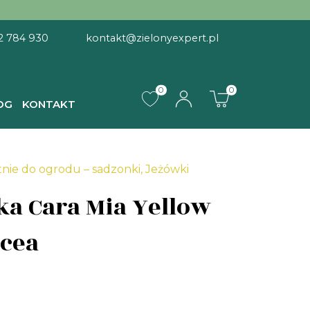
2 784 930
kontakt@zielonyexpert.pl
0
0
OG
KONTAKT
llow Echinacea
tnie do ogrodu – sadzonki
,
Jeżówki
a Cara Mia Yellow
cea