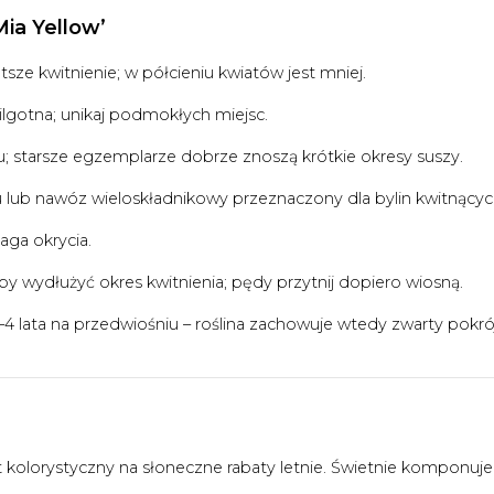
Mia Yellow’
ze kwitnienie; w półcieniu kwiatów jest mniej.
lgotna; unikaj podmokłych miejsc.
; starsze egzemplarze dobrze znoszą krótkie okresy suszy.
lub nawóz wieloskładnikowy przeznaczony dla bylin kwitnącyc
ga okrycia.
by wydłużyć okres kwitnienia; pędy przytnij dopiero wiosną.
–4 lata na przedwiośniu – roślina zachowuje wtedy zwarty pokrój
 kolorystyczny na słoneczne rabaty letnie. Świetnie komponuje