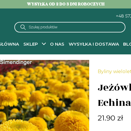
WYSYŁKA OD 2 DO 3 DNI ROBOCZYCH
+48 57
Wyszukiwarka
produktów
GŁÓWNA
SKLEP
O NAS
WYSYŁKA I DOSTAWA
BL
-
Byliny wieloletnie do ogrodu – sadzonki
-
Jeżówki
- Jeżówka Cara Mia Ye
Byliny wielole
Jeżówk
Echina
21.90
zł