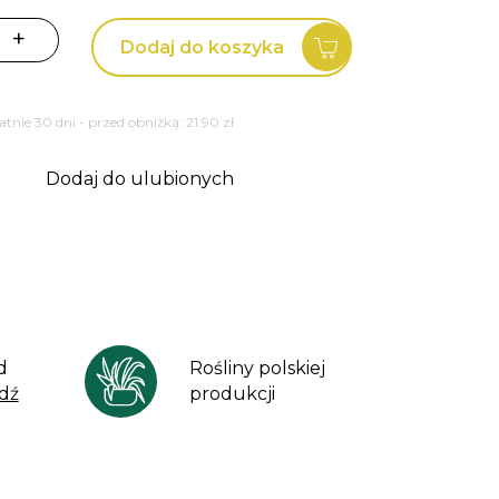
+
Dodaj do koszyka
tatnie 30 dni - przed obniżką:
21.90
zł
Dodaj do ulubionych
d
Rośliny polskiej
dź
produkcji