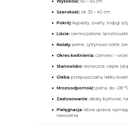
Wysokość:
60 – 65 cm
Szerokość:
ok. 35 – 40 cm
Pokrój:
kępiasty, zwarty, łodygi s
Liście:
ciemnozielone, lancetowate,
Kwiaty:
pełne, cytrynowo-żółte, śre
Okres kwitnienia:
czerwiec – wrzes
Stanowisko:
słoneczne, ciepłe (dop
Gleba:
przepuszczalna, lekko kwaś
Mrozoodporność:
pełna, do –28 
Zastosowanie:
rabaty bylinowe, na
Pielęgnacja:
łatwa uprawa; wymaga
nawożenia