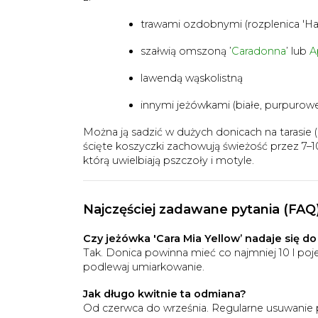
trawami ozdobnymi (rozplenica 'Ham
szałwią omszoną ’
Caradonna
’ lub
A
lawendą wąskolistną
innymi jeżówkami (białe, purpurowe
Można ją sadzić w dużych donicach na tarasie (
ścięte koszyczki zachowują świeżość przez 7–
którą uwielbiają pszczoły i motyle.
Najczęściej zadawane pytania (FAQ
Czy jeżówka 'Cara Mia Yellow’ nadaje się d
Tak. Donica powinna mieć co najmniej 10 l po
podlewaj umiarkowanie.
Jak długo kwitnie ta odmiana?
Od czerwca do września. Regularne usuwanie 