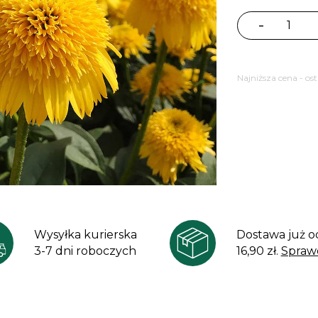
-
ilość
Jeżówka
Cara
Najniższa cena - os
Mia
Yellow
Echinacea
Wysyłka kurierska
Dostawa już o
3-7 dni roboczych
16,90 zł.
Spraw