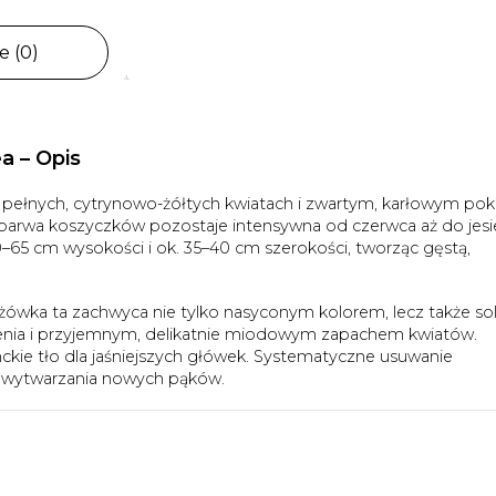
e (0)
a – Opis
 o pełnych, cytrynowo-żółtych kwiatach i zwartym, karłowym pok
arwa koszyczków pozostaje intensywna od czerwca aż do jesie
–65 cm wysokości i ok. 35–40 cm szerokości, tworząc gęstą,
jeżówka ta zachwyca nie tylko nasyconym kolorem, lecz także so
enia i przyjemnym, delikatnie miodowym zapachem kwiatów.
nckie tło dla jaśniejszych główek. Systematyczne usuwanie
o wytwarzania nowych pąków.