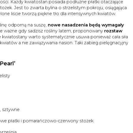
ści. Każdy kwiatostan posiada podłużne płatki otaczające
ek. Jest to zwarta bylina o strzelistym pokroju, osiągająca
one liście tworzą piękne tło dla intensywnych kwiatów.
linę odporną na suszę,
nowe nasadzenia będą wymagały
nie ważne gdy sadzisz rośliny latem, proponowany
rozstaw
ce kwiatostany warto systematycznie usuwa ponieważ cała siła
wiatów a nie zawiązywania nasion. Taki zabieg pielęgnacyjny
Pearl’
listy
, sztywne
we płatki i pomarańczowo-czerwony stożek
września