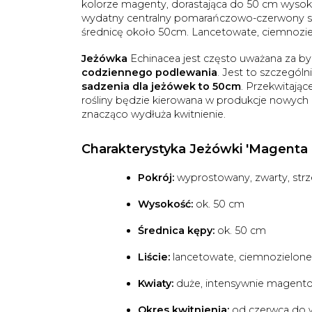
kolorze magenty, dorastająca do 50 cm wysoko
wydatny centralny pomarańczowo-czerwony stoż
średnicę około 50cm. Lancetowate, ciemnoziel
Jeżówka
Echinacea jest często uważana za by
codziennego podlewania
. Jest to szczegól
sadzenia dla jeżówek to 50cm
. Przekwitają
rośliny będzie kierowana w produkcje nowych k
znacząco wydłuża kwitnienie.
Charakterystyka Jeżówki 'Magenta 
Pokrój:
wyprostowany, zwarty, strze
Wysokość:
ok. 50 cm
Średnica kępy:
ok. 50 cm
Liście:
lancetowate, ciemnozielone
Kwiaty:
duże, intensywnie magento
Okres kwitnienia:
od czerwca do 