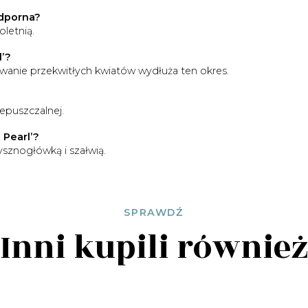
odporna?
oletnią.
l’?
uwanie przekwitłych kwiatów wydłuża ten okres.
epuszczalnej.
 Pearl’?
sznogłówką i szałwią.
SPRAWDŹ
Inni kupili równie