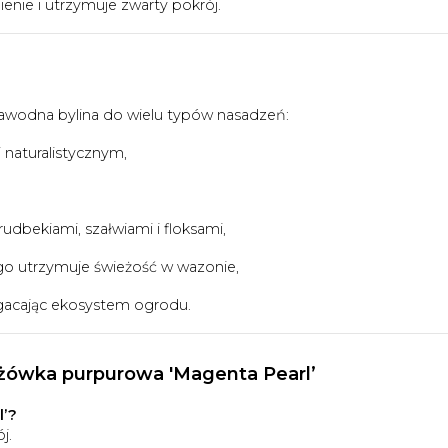
enie i utrzymuje zwarty pokrój.
awodna bylina do wielu typów nasadzeń:
i naturalistycznym,
udbekiami, szałwiami i floksami,
ługo utrzymuje świeżość w wazonie,
gacając ekosystem ogrodu.
eżówka purpurowa 'Magenta Pearl’
l’?
j.