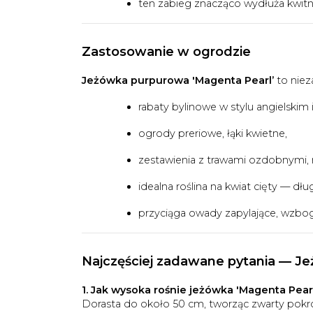
ten zabieg znacząco wydłuża kwitni
Zastosowanie w ogrodzie
Jeżówka purpurowa 'Magenta Pearl’
to niez
rabaty bylinowe w stylu angielskim 
ogrody preriowe, łąki kwietne,
zestawienia z trawami ozdobnymi, r
idealna roślina na kwiat cięty — d
przyciąga owady zapylające, wzbo
Najczęściej zadawane pytania — J
1. Jak wysoka rośnie jeżówka 'Magenta Pear
Dorasta do około 50 cm, tworząc zwarty pokró