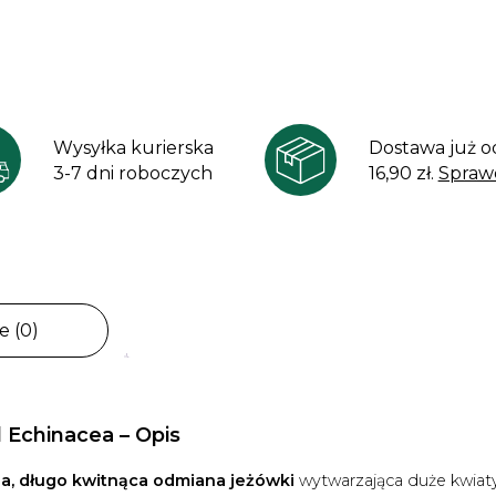
Wysyłka kurierska
Dostawa już o
3-7 dni roboczych
16,90 zł.
Spraw
e (0)
Echinacea – Opis
ia, długo kwitnąca odmiana jeżówki
wytwarzająca duże kwiat