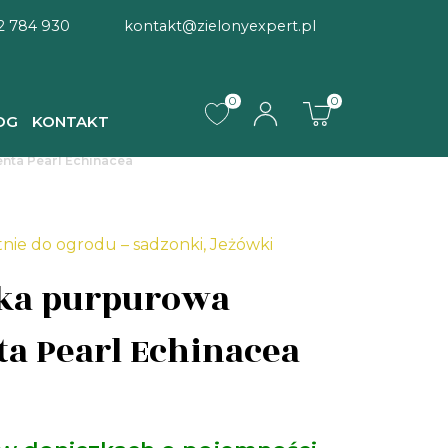
2 784 930
kontakt@zielonyexpert.pl
0
0
OG
KONTAKT
ta Pearl Echinacea
tnie do ogrodu – sadzonki
,
Jeżówki
ka purpurowa
a Pearl Echinacea