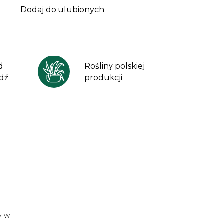
Dodaj do ulubionych
d
Rośliny polskiej
dź
produkcji
y w