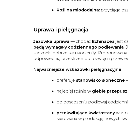
Roślina miododajna:
przyciąga psz
Uprawa i pielęgnacja
Jeżówka uprawa
— chociaż
Echinacea
jest c
będą wymagały codziennego podlewania
. 
sadzonki dobrze się ukorzeniły. Proponowany
odpowiednią przestrzeń do rozwoju i przewie
Najważniejsze wskazówki pielęgnacyjne:
preferuje
stanowisko słoneczne
—
najlepiej rośnie w
glebie przepuszc
po posadzeniu podlewaj codzienni
przekwitające kwiatostany
warto 
kierowana w produkcję nowych kwia