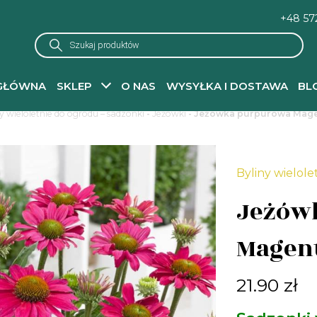
+48 57
Wyszukiwarka
produktów
GŁÓWNA
SKLEP
O NAS
WYSYŁKA I DOSTAWA
BL
y wieloletnie do ogrodu – sadzonki
-
Jeżówki
- Jeżówka purpurowa Magen
Byliny wielole
Jeżów
Magent
21.90
zł