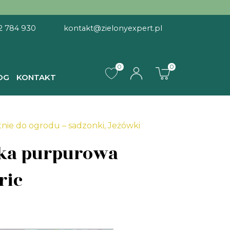
2 784 930
kontakt@zielonyexpert.pl
0
0
OG
KONTAKT
a Eccentric
tnie do ogrodu – sadzonki
,
Jeżówki
ka purpurowa
ric