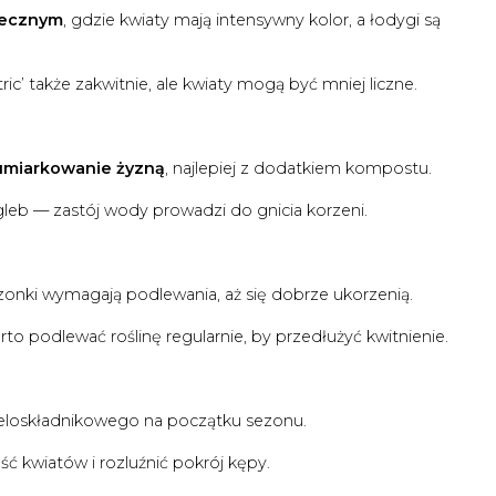
necznym
, gdzie kwiaty mają intensywny kolor, a łodygi są
ic’ także zakwitnie, ale kwiaty mogą być mniej liczne.
umiarkowanie żyzną
, najlepiej z dodatkiem kompostu.
gleb — zastój wody prowadzi do gnicia korzeni.
zonki wymagają podlewania, aż się dobrze ukorzenią.
o podlewać roślinę regularnie, by przedłużyć kwitnienie.
eloskładnikowego na początku sezonu.
ć kwiatów i rozluźnić pokrój kępy.