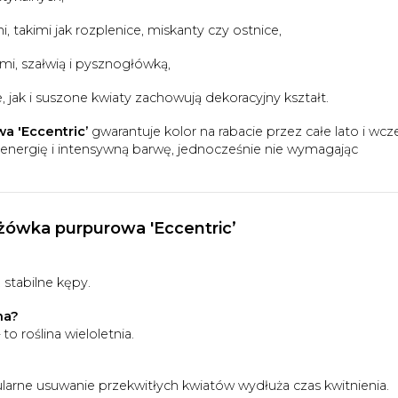
 takimi jak rozplenice, miskanty czy ostnice,
mi, szałwią i pysznogłówką,
 jak i suszone kwiaty zachowują dekoracyjny kształt.
a 'Eccentric’
gwarantuje kolor na rabacie przez całe lato i wcz
 energię i intensywną barwę, jednocześnie nie wymagając
żówka purpurowa 'Eccentric’
stabilne kępy.
na?
o roślina wieloletnia.
arne usuwanie przekwitłych kwiatów wydłuża czas kwitnienia.