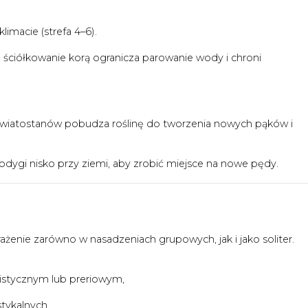
imacie (strefa 4–6).
 ściółkowanie korą ogranicza parowanie wody i chroni
kwiatostanów pobudza roślinę do tworzenia nowych pąków i
odygi nisko przy ziemi, aby zrobić miejsce na nowe pędy.
ażenie zarówno w nasadzeniach grupowych, jak i jako soliter.
listycznym lub preriowym,
stykalnych,