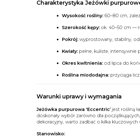
Charakterystyka Jeżówki purpurowej
Wysokość rośliny:
60–80 cm, zale
Szerokość kępy:
ok. 40–50 cm — ro
Pokrój:
wyprostowany, stabilny, od
Kwiaty:
pełne, kuliste, intensywnie
Okres kwitnienia:
od lipca do koń
Roślina miododajna:
przyciąga lic
Warunki uprawy i wymagania
Jeżówka purpurowa 'Eccentric’
jest rośliną
doskonały wybór zarówno dla początkujących,
dekoracyjny, warto zadbać o kilka kluczowych
Stanowisko: