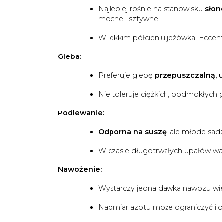
Najlepiej rośnie na stanowisku
sło
mocne i sztywne.
W lekkim półcieniu jeżówka 'Eccentr
Gleba:
Preferuje glebę
przepuszczalną, 
Nie toleruje ciężkich, podmokłych 
Podlewanie:
Odporna na suszę
, ale młode sad
W czasie długotrwałych upałów wart
Nawożenie:
Wystarczy jedna dawka nawozu wi
Nadmiar azotu może ograniczyć iloś