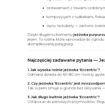
zestawieniach z trawami ozdobnymi,
kompozycjach z rudbekiami, floksa
cięciu na bukiety — zarówno świeże,
Dzięki długiemu kwitnieniu
jeżówka purpurow
jesień. To roślina, która wprowadza do ogrodu
skomplikowanej pielęgnacji.
Najczęściej zadawane pytania — Je
1. Jak wysoka rośnie jeżówka 'Eccentric’?
Odmiana dorasta do 60–80 cm i tworzy gęste, 
2. Czy jeżówka 'Eccentric’ jest mrozoodpor
Tak, w pełni zimuje w gruncie bez okrywania — t
3. Jak długo kwitnie jeżówka 'Eccentric’?
Od lipca aż do pierwszych przymrozków. Regul