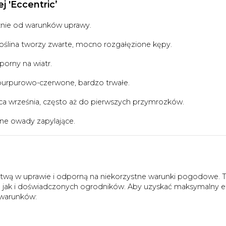
 'Eccentric’
żnie od warunków uprawy.
ślina tworzy zwarte, mocno rozgałęzione kępy.
porny na wiatr.
 purpurowo-czerwone, bardzo trwałe.
ca września, często aż do pierwszych przymrozków.
zne owady zapylające.
 łatwą w uprawie i odporną na niekorzystne warunki pogodowe. 
 jak i doświadczonych ogrodników. Aby uzyskać maksymalny e
 warunków: