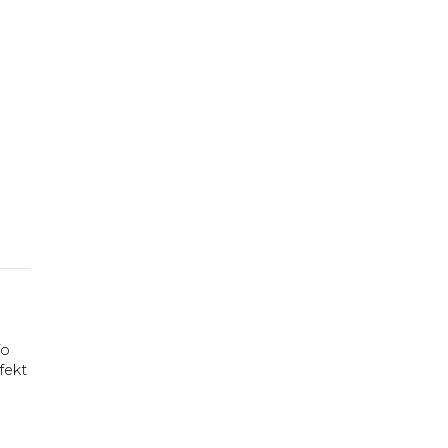
To
fekt