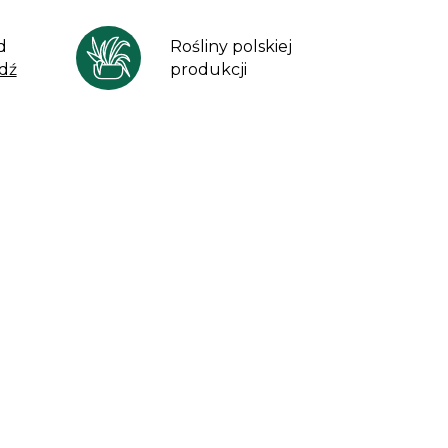
d
Rośliny polskiej
dź
produkcji