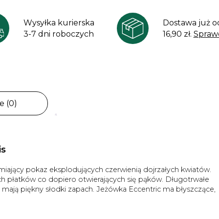
Wysyłka kurierska
Dostawa już o
3-7 dni roboczych
16,90 zł.
Spraw
e (0)
is
iający pokaz eksplodujących czerwienią dojrzałych kwiatów.
h płatków co dopiero otwierających się pąków. Długotrwałe
ia mają piękny słodki zapach. Jeżówka Eccentric ma błyszczące,