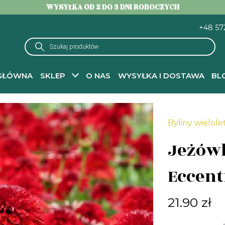
WYSYŁKA OD 2 DO 3 DNI ROBOCZYCH
+48 57
Wyszukiwarka
produktów
GŁÓWNA
SKLEP
O NAS
WYSYŁKA I DOSTAWA
BL
na
-
Byliny wieloletnie do ogrodu – sadzonki
-
Jeżówki
- Jeżówka purpurow
Byliny wielole
Jeżów
Eccent
21.90
zł