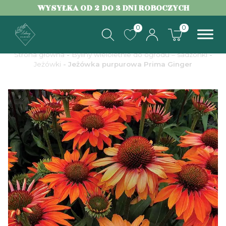
WYSYŁKA OD 2 DO 3 DNI ROBOCZYCH
0
0
Strona główna
-
Byliny wieloletnie do ogrodu – sadzonki
-
Jeżówki
- Jeżówka purpurowa Prima Ginger