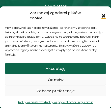
Newsletter
Zarządzaj zgodami plików
cookie
NAWIGACJA
Aby zapewnić jak najlepsze wrażenia, korzystamy z technologii,
takich jak pliki cookie, do przechowywania i/lub uzyskiwania dostępu
Moje konto
do informacji o urządzeniu. Zgoda na te technologie pozwoli nam
przetwarzać dane, takie jak zachowanie podczas przeglądania lub
Koszyk
unikalne identyfikatory na tej stronie. Brak wyrażenia zgody lub
wycofanie zgody może niekorzystnie wpłynąć na niektóre cechy i
Moje zamówienia
funkcje.
Akceptuję
KONTAKT
Odmów
+48 572 784 930
kontakt@zielonyexpert.pl
Zobacz preferencje
Polityka ciasteczek
Polityka prywatności i regulamin