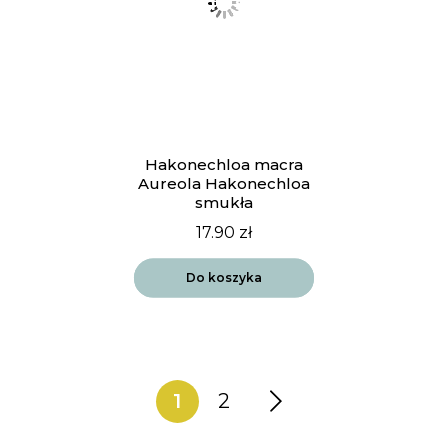
Hakonechloa macra
Aureola Hakonechloa
smukła
17.90
zł
Do koszyka
1
2