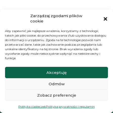
Zarządzaj zgodami plików
cookie
Aby zapewnić jak najlepsze wrażenia, korzystamy z technologii,
takich jak pliki cookie, do przechowywania i/lub uzyskiwania dostępu
do informacji o urządzeniu. Zgoda na te technologie pozwoli nam
przetwarzać dane, takie jak zachowanie podczas przeglądania lub
unikalne identyfikatory na tej stronie. Brak wyrażenia zgody lub
wycofanie zgody może niekorzystnie wpłynąć na niektóre cechy i
funkcje.
SOCIAL MEDIA
Akceptuję
Odmów
Zobacz preferencje
Polityka ciasteczek
Polityka prywatności i regulamin
Rośliny od zawsze były moją pasją. Moim zdaniem