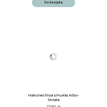
Do koszyka
Hakonechloa smukła Albo-
Striata
17.90
zł