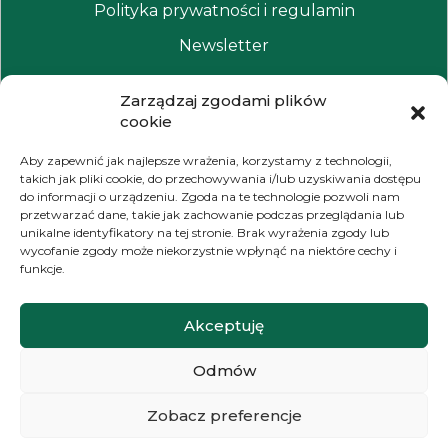
Polityka prywatności i regulamin
Newsletter
Zarządzaj zgodami plików
NAWIGACJA
cookie
Moje konto
Aby zapewnić jak najlepsze wrażenia, korzystamy z technologii,
takich jak pliki cookie, do przechowywania i/lub uzyskiwania dostępu
Koszyk
do informacji o urządzeniu. Zgoda na te technologie pozwoli nam
przetwarzać dane, takie jak zachowanie podczas przeglądania lub
Moje zamówienia
unikalne identyfikatory na tej stronie. Brak wyrażenia zgody lub
wycofanie zgody może niekorzystnie wpłynąć na niektóre cechy i
funkcje.
KONTAKT
Akceptuję
+48 572 784 930
Odmów
kontakt@zielonyexpert.pl
Zobacz preferencje