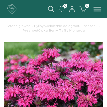
0
0
Strona główna
-
Byliny wieloletnie do ogrodu – sadzonki
-
Pysznogłówka Berry Taffy Monarda