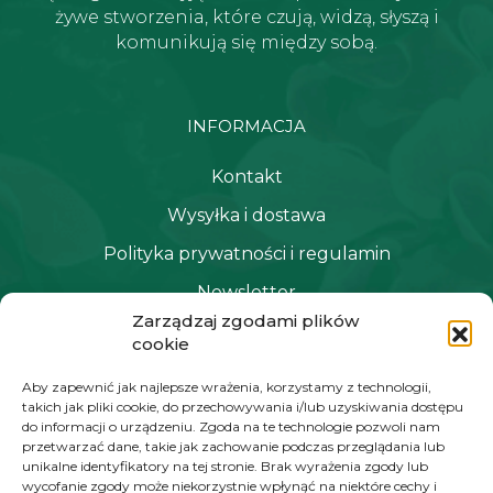
żywe stworzenia, które czują, widzą, słyszą i
komunikują się między sobą.
INFORMACJA
Kontakt
Wysyłka i dostawa
Polityka prywatności i regulamin
Newsletter
Zarządzaj zgodami plików
cookie
NAWIGACJA
Aby zapewnić jak najlepsze wrażenia, korzystamy z technologii,
takich jak pliki cookie, do przechowywania i/lub uzyskiwania dostępu
Moje konto
do informacji o urządzeniu. Zgoda na te technologie pozwoli nam
przetwarzać dane, takie jak zachowanie podczas przeglądania lub
Koszyk
unikalne identyfikatory na tej stronie. Brak wyrażenia zgody lub
wycofanie zgody może niekorzystnie wpłynąć na niektóre cechy i