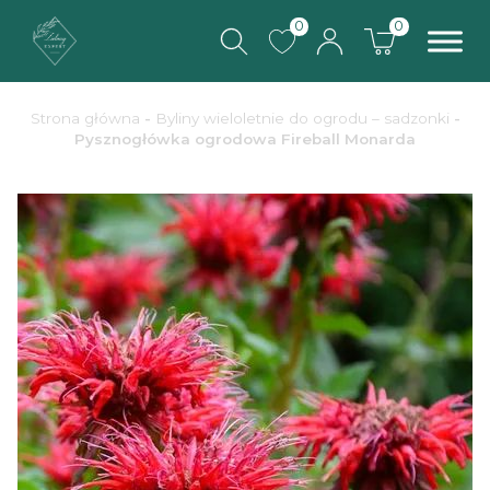
0
0
Strona główna
-
Byliny wieloletnie do ogrodu – sadzonki
-
Pysznogłówka ogrodowa Fireball Monarda