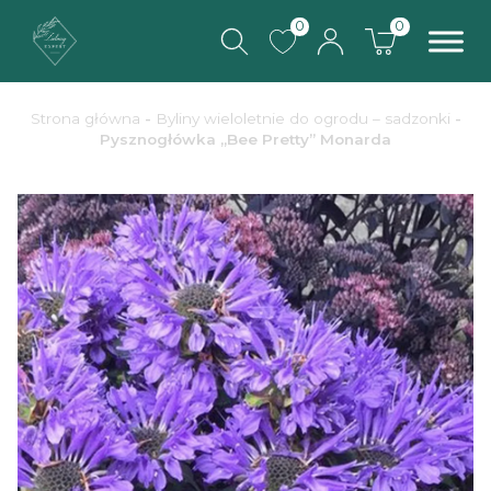
0
0
Strona główna
-
Byliny wieloletnie do ogrodu – sadzonki
-
Pysznogłówka „Bee Pretty” Monarda