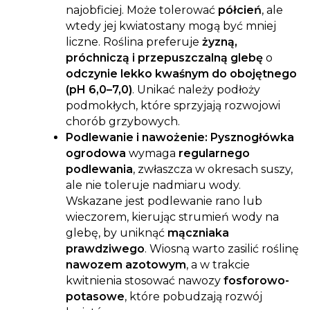
najobficiej. Może tolerować
półcień
, ale
wtedy jej kwiatostany mogą być mniej
liczne. Roślina preferuje
żyzną,
próchniczą i przepuszczalną glebę
o
odczynie lekko kwaśnym do obojętnego
(pH 6,0–7,0)
. Unikać należy podłoży
podmokłych, które sprzyjają rozwojowi
chorób grzybowych.
Podlewanie i nawożenie:
Pysznogłówka
ogrodowa
wymaga
regularnego
podlewania
, zwłaszcza w okresach suszy,
ale nie toleruje nadmiaru wody.
Wskazane jest podlewanie rano lub
wieczorem, kierując strumień wody na
glebę, by uniknąć
mączniaka
prawdziwego
. Wiosną warto zasilić roślinę
nawozem azotowym
, a w trakcie
kwitnienia stosować nawozy
fosforowo-
potasowe
, które pobudzają rozwój