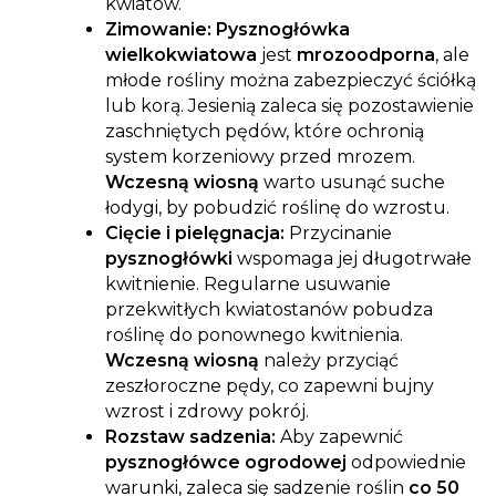
kwiatów.
Zimowanie:
Pysznogłówka
wielkokwiatowa
jest
mrozoodporna
, ale
młode rośliny można zabezpieczyć ściółką
lub korą. Jesienią zaleca się pozostawienie
zaschniętych pędów, które ochronią
system korzeniowy przed mrozem.
Wczesną wiosną
warto usunąć suche
łodygi, by pobudzić roślinę do wzrostu.
Cięcie i pielęgnacja:
Przycinanie
pysznogłówki
wspomaga jej długotrwałe
kwitnienie. Regularne usuwanie
przekwitłych kwiatostanów pobudza
roślinę do ponownego kwitnienia.
Wczesną wiosną
należy przyciąć
zeszłoroczne pędy, co zapewni bujny
wzrost i zdrowy pokrój.
Rozstaw sadzenia:
Aby zapewnić
pysznogłówce ogrodowej
odpowiednie
warunki, zaleca się sadzenie roślin
co 50