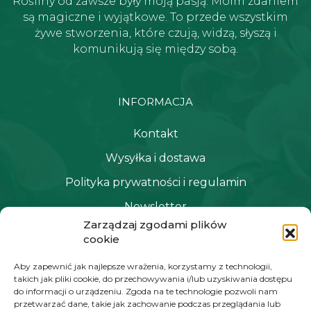
Rośliny od zawsze były moją pasją. Moim zdaniem
są magiczne i wyjątkowe. To przede wszystkim
żywe stworzenia, które czują, widzą, słyszą i
komunikują się między sobą.
INFORMACJA
Kontakt
Wysyłka i dostawa
Polityka prywatności i regulamin
Newsletter
Zarządzaj zgodami plików
cookie
NAWIGACJA
Aby zapewnić jak najlepsze wrażenia, korzystamy z technologii,
takich jak pliki cookie, do przechowywania i/lub uzyskiwania dostępu
Moje konto
do informacji o urządzeniu. Zgoda na te technologie pozwoli nam
przetwarzać dane, takie jak zachowanie podczas przeglądania lub
Koszyk