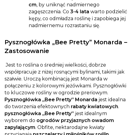
cm
, by uniknąć nadmiernego
zagęszczenia. Co
3-4 lata
warto podzielić
kępy, co odmładza roślinę i zapobiega jej
nadmiernemu rozrastaniu się.
Pysznogłówka „Bee Pretty” Monarda –
Zastosowanie
Jest to roślina o średniej wielkości, dobrze
współpracuje z niżej rosnącymi bylinami, takimi jak
szałwie. Uroczą kombinacją jest Monarda w
połączeniu z kolorowymi jeżówkami. Pysznogłówki
to kluczowe rośliny w ogrodzie preriowym.
Pysznogłówka „Bee Pretty” Monarda
jest idealna
do tworzenia efektownych
rabaty kwiatowych
.
pysznogłówka „Bee Pretty”
jest idealnym
wyborem do
ogrodów przyjaznych owadom
zapylającym
. Obfite, nektarodajne kwiaty
przyciągają
pszczelarzy i miłośników roślin