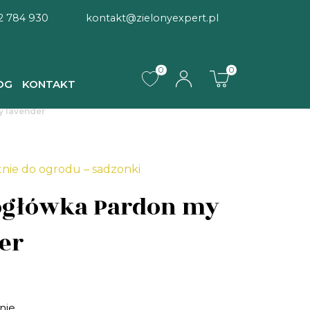
2 784 930
kontakt@zielonyexpert.pl
0
0
OG
KONTAKT
 lavender
tnie do ogrodu – sadzonki
ogłówka Pardon my
er
nie