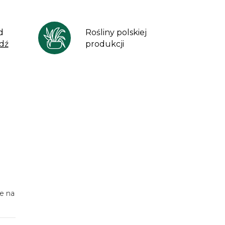
d
Rośliny polskiej
dź
produkcji
e na