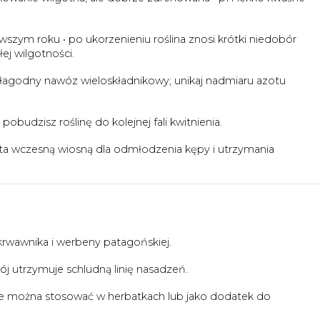
szym roku • po ukorzenieniu roślina znosi krótki niedobór
łej wilgotności.
łagodny nawóz wieloskładnikowy; unikaj nadmiaru azotu
pobudzisz roślinę do kolejnej fali kwitnienia.
ata wczesną wiosną dla odmłodzenia kępy i utrzymania
krwawnika i werbeny patagońskiej.
rój utrzymuje schludną linię nasadzeń.
ie można stosować w herbatkach lub jako dodatek do