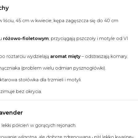
chy
 liściu, 45 cm w kwiecie; kępa zagęszcza się do 40 cm
iu
różowo-fioletowym
; przyciągają pszczoły i motyle od VI
po roztarciu wydzielają
aromat mięty
– odstraszają komary.
mączniaka (problem wielu odmian pysznogłówki).
tarowa stołówka dla trzmieli i motyli.
 zimuje bez okrycia.
avender
• lekki półcień w gorących rejonach.
rkowanie wilgotna, ale dobrze zdrenowana • pH lekko kwaśne–