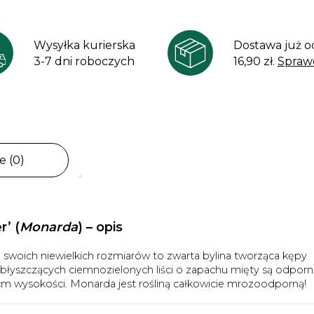
Wysyłka kurierska
Dostawa już o
3-7 dni roboczych
16,90 zł.
Spraw
e (0)
r’
(
Monarda
) – opis
swoich niewielkich rozmiarów to zwarta bylina tworząca kępy
błyszczących ciemnozielonych liści o zapachu mięty są odporn
cm wysokości. Monarda jest rośliną całkowicie mrozoodporną!