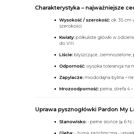
Charakterystyka – najważniejsze ce
Wysokość / szerokość:
ok. 35 cm w
szerokości.
Kwiaty:
półkuliste główki w odcien
do VIII.
Liście:
błyszczące, ciemnozielone; 
Odporność:
wysoka tolerancja na 
Zapylacze:
miododajna bylina – nek
Mrozoodporność:
pełna, strefa 4 –
Uprawa pysznogłówki
Pardon My L
Stanowisko:
• pełne słońce (≥ 6 h) 
Gleba:
• żyzna, próchniczna • umia