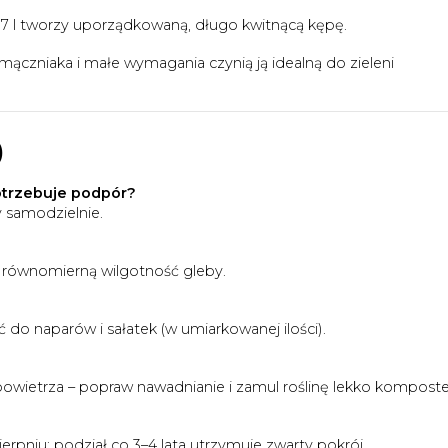
7 l tworzy uporządkowaną, długo kwitnącą kępę.
ączniaka i małe wymagania czynią ją idealną do zieleni
)
otrzebuje podpór?
y samodzielnie.
j równomierną wilgotność gleby.
o naparów i sałatek (w umiarkowanej ilości).
 powietrza – popraw nawadnianie i zamul roślinę lekko kompost
erpniu; podział co 3–4 lata utrzymuje zwarty pokrój.