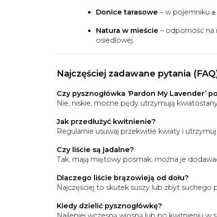
Donice tarasowe
– w pojemniku ≥ 
Natura w mieście
– odporność na m
osiedlowej.
Najczęściej zadawane pytania (FAQ
Czy pysznogłówka ‘Pardon My Lavender’ p
Nie, niskie, mocne pędy utrzymują kwiatostan
Jak przedłużyć kwitnienie?
Regularnie usuwaj przekwitłe kwiaty i utrzymu
Czy liście są jadalne?
Tak, mają miętowy posmak; można je dodawać d
Dlaczego liście brązowieją od dołu?
Najczęściej to skutek suszy lub zbyt suchego
Kiedy dzielić pysznogłówkę?
Najlepiej wczesną wiosną lub po kwitnieniu w si