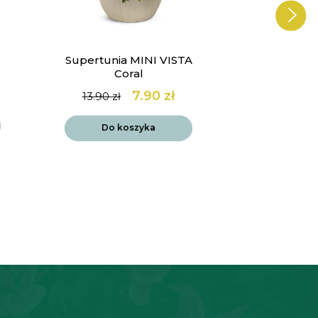
Supertunia MINI VISTA
Werbena 
Coral
Lol
7.90
zł
14
13.90
zł
Pierwotna
Aktualna
cena
cena
Do k
wynosiła:
wynosi:
Do koszyka
13.90 zł.
7.90 zł.