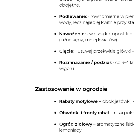
obojętne.
Podlewanie:
• równomierne w pierw
wody, lecz najlepiej kwitnie przy sta
Nawożenie:
• wiosną kompost lub 
(luźne kępy, mniej kwiatów).
Cięcie:
• usuwaj przekwitłe główki – 
Rozmnażanie / podział:
• co 3–4 l
wigoru.
Zastosowanie w ogrodzie
Rabaty motylowe
– obok jeżówki, 
Obwódki i fronty rabat
– niski pok
Ogród ziołowy
– aromatyczne liśc
lemoniady.