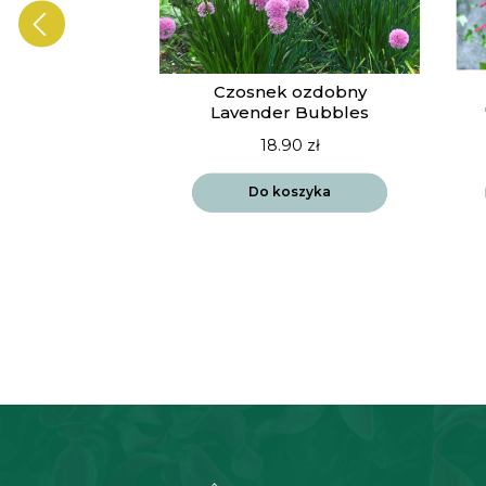
ia Vista
Czosnek ozdobny
drift
Lavender Bubbles
90
zł
18.90
zł
szyka
Do koszyka