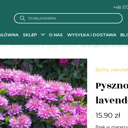
+48 57
Wyszukiwarka
produktów
GŁÓWNA
SKLEP
O NAS
WYSYŁKA I DOSTAWA
BL
ówna
-
Byliny wieloletnie do ogrodu – sadzonki
- Pysznogłówka Pardon my
Byliny wielole
Pyszn
lavend
15.90
zł
Brak w magazy