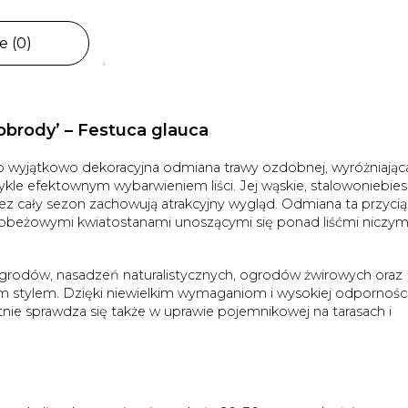
e (0)
brody’ – Festuca glauca
o wyjątkowo dekoracyjna odmiana trawy ozdobnej, wyróżniająca
e efektownym wybarwieniem liści. Jej wąskie, stalowoniebies
zez cały sezon zachowują atrakcyjny wygląd. Odmiana ta przyci
nobeżowymi kwiatostanami unoszącymi się ponad liśćmi niczy
rodów, nasadzeń naturalistycznych, ogrodów żwirowych oraz
 stylem. Dzięki niewielkim wymaganiom i wysokiej odporności
nie sprawdza się także w uprawie pojemnikowej na tarasach i