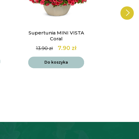
Supertunia MINI VISTA
Werbena 
Coral
Lol
7.90
zł
14
13.90
zł
Pierwotna
Aktualna
cena
cena
Do k
wynosiła:
wynosi:
Do koszyka
13.90 zł.
7.90 zł.