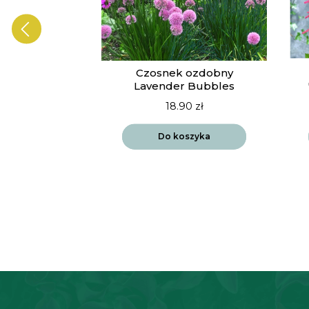
ia Vista
Czosnek ozdobny
drift
Lavender Bubbles
90
zł
18.90
zł
szyka
Do koszyka