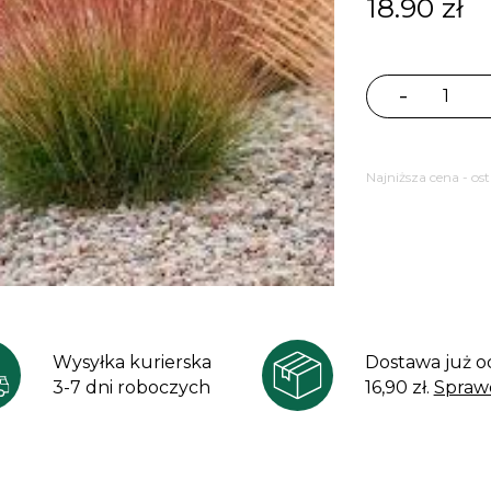
18.90
zł
-
ilość
Kostrzewa
sina
Najniższa cena - os
SUNRISE
'Miedzianobro
Festuca
glauca
Wysyłka kurierska
Dostawa już o
3-7 dni roboczych
16,90 zł.
Spraw