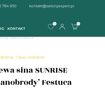
2 784 930
kontakt@zielonyexpert.pl
0
0
OG
KONTAKT
brody’ Festuca glauca
ozdobne
,
Trawy ozdobne
ewa sina SUNRISE
ianobrody’ Festuca