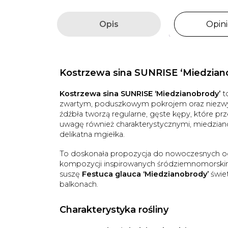
Opis
Opini
Kostrzewa sina SUNRISE ‘Miedziano
Kostrzewa sina SUNRISE ‘Miedzianobrody’
t
zwartym, poduszkowym pokrojem oraz niezwykl
źdźbła tworzą regularne, gęste kępy, które pr
uwagę również charakterystycznymi, miedzia
delikatna mgiełka.
To doskonała propozycja do nowoczesnych og
kompozycji inspirowanych śródziemnomorskim
suszę
Festuca glauca ‘Miedzianobrody’
świet
balkonach.
Charakterystyka rośliny