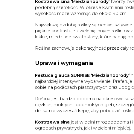
Kostrzewa sina ‘Miedzianobrody’
tworzy zwar
podobną szerokość. W okresie kwitnienia rośl
wysokość może wzrosnąć do około 40 cm.
Największą ozdobą rośliny są cienkie, sztywne 
pięknie kontrastuje z zielenią innych roślin or
lekkie, miedziane kwiatostany, które nadają od
Roślina zachowuje dekoracyjność przez cały ro
Uprawa i wymagania
Festuca glauca SUNRISE ‘Miedzianobrody’
na
najbardziej intensywne wybarwienie. Preferuje
sobie na podłożach piaszczystych oraz ubogic
Roślina jest bardzo odporna na okresowe susz
ciężkich, mokrych i podmokłych gleb, szczegól
delikatnie wyczesać kępę, aby pobudzić roślin
Kostrzewa sina
jest w pełni mrozoodporna i 
ogrodach prywatnych, jak i w zieleni miejskiej.