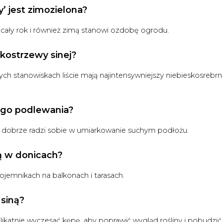
’ jest zimozielona?
z cały rok i również zimą stanowi ozdobę ogrodu.
 kostrzewy sinej?
ych stanowiskach liście mają najintensywniejszy niebieskosrebr
ego podlewania?
i dobrze radzi sobie w umiarkowanie suchym podłożu.
ą w donicach?
jemnikach na balkonach i tarasach.
 siną?
likatnie wyczesać kępę, aby poprawić wygląd rośliny i pobudzić 