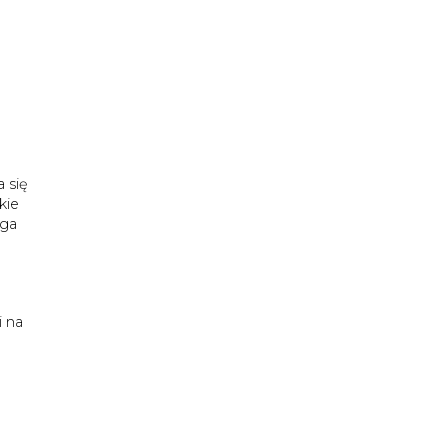
 się
kie
ąga
m
 na