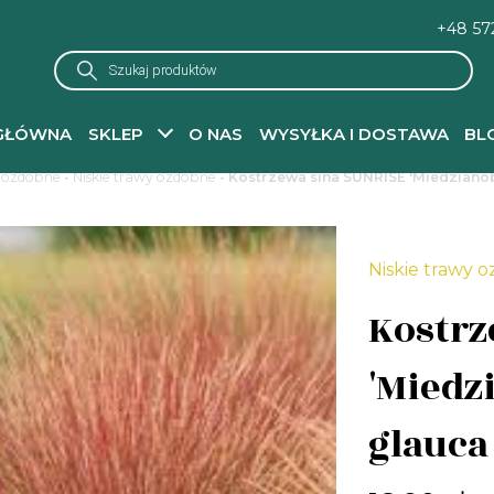
+48 57
Wyszukiwarka
produktów
GŁÓWNA
SKLEP
O NAS
WYSYŁKA I DOSTAWA
BL
 ozdobne
-
Niskie trawy ozdobne
- Kostrzewa sina SUNRISE 'Miedziano
Niskie trawy 
Kostrz
'Miedz
glauca