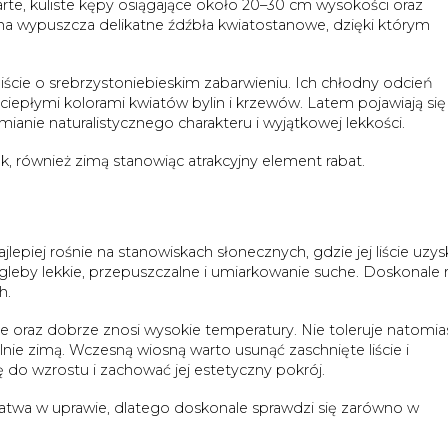
te, kuliste kępy osiągające około 20–30 cm wysokości oraz
ina wypuszcza delikatne źdźbła kwiatostanowe, dzięki którym
liście o srebrzystoniebieskim zabarwieniu. Ich chłodny odcień
az ciepłymi kolorami kwiatów bylin i krzewów. Latem pojawiają się
mianie naturalistycznego charakteru i wyjątkowej lekkości.
k, również zimą stanowiąc atrakcyjny element rabat.
jlepiej rośnie na stanowiskach słonecznych, gdzie jej liście uzys
 gleby lekkie, przepuszczalne i umiarkowanie suche. Doskonale 
h.
e oraz dobrze znosi wysokie temperatury. Nie toleruje natomia
nie zimą. Wczesną wiosną warto usunąć zaschnięte liście i
ę do wzrostu i zachować jej estetyczny pokrój.
łatwa w uprawie, dlatego doskonale sprawdzi się zarówno w