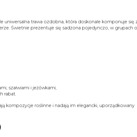
le uniwersalna trawa ozdobna, która doskonale komponuje się 
terze. Świetnie prezentuje się sadzona pojedynczo, w grupach o
mi, szałwiami i jeżówkami,
h rabat.
etlają kompozycje roślinne i nadają im elegancki, uporządkowany
)