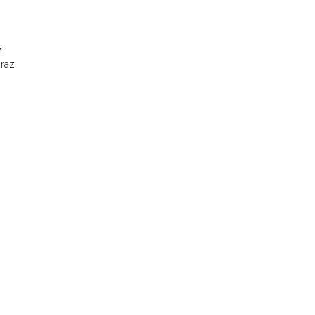
z
raz