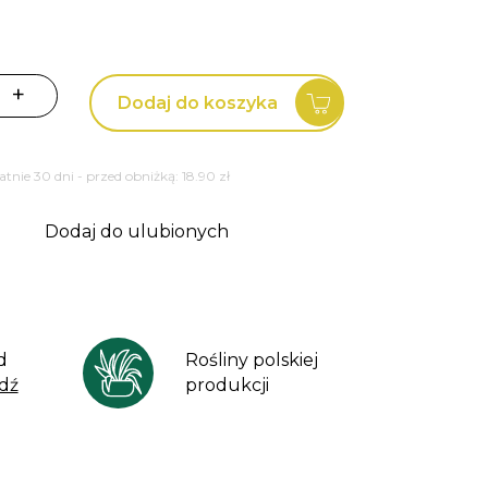
+
Dodaj do koszyka
tatnie 30 dni - przed obniżką:
18.90
zł
dy'
Dodaj do ulubionych
d
Rośliny polskiej
dź
produkcji