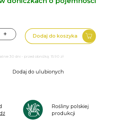
 w doniczkach o pojemności
+
Dodaj do koszyka
a
tatnie 30 dni - przed obniżką:
15.90
zł
Dodaj do ulubionych
d
Rośliny polskiej
dź
produkcji