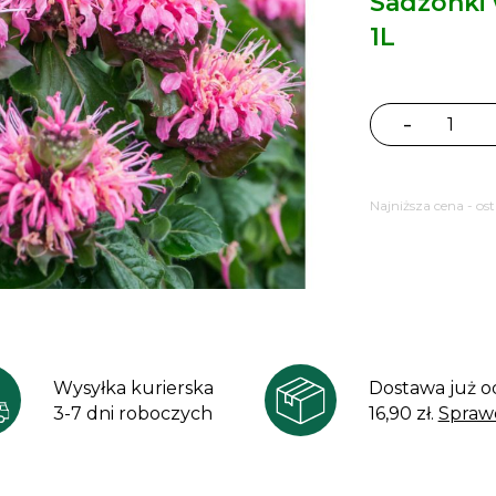
Sadzonki
1L
-
ilość
Pysznogłówk
Bee
Najniższa cena - os
Lieve
Monarda
Wysyłka kurierska
Dostawa już o
3-7 dni roboczych
16,90 zł.
Spraw