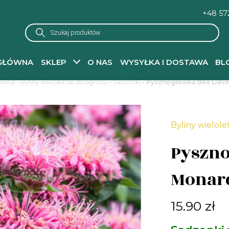
+48 57
Wyszukiwarka
produktów
GŁÓWNA
SKLEP
O NAS
WYSYŁKA I DOSTAWA
BL
łówna
-
Byliny wieloletnie do ogrodu – sadzonki
- Pysznogłówka Bee Liev
Byliny wielole
Pyszno
Monar
15.90
zł