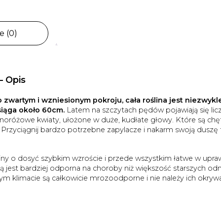
e (0)
– Opis
zwartym i wzniesionym pokroju, cała roślina jest niezwykl
siąga około 60cm.
Latem na szczytach pędów pojawiają się lic
asnoróżowe kwiaty, ułożone w duże, kudłate głowy. Które są chę
 Przyciągnij bardzo potrzebne zapylacze i nakarm swoją duszę
śliny o dosyć szybkim wzroście i przede wszystkim łatwe w upra
ą jest bardziej odporna na choroby niż większość starszych od
ym klimacie są całkowicie mrozoodporne i nie należy ich okryw