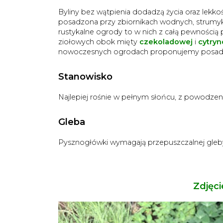
Byliny bez wątpienia dodadzą życia oraz lekkoś
posadzona przy zbiornikach wodnych, strumyka
rustykalne ogrody to w nich z całą pewności
ziołowych obok mięty
czekoladowej
i
cytry
nowoczesnych ogrodach proponujemy posadz
Stanowisko
Najlepiej rośnie w pełnym słońcu, z powodze
Gleba
Pysznogłówki wymagają przepuszczalnej gleb
Zdjęci