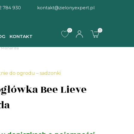
2 784 930
kontakt@zielonyexpert.pl
0
0
OG
KONTAKT
e Monarda
tnie do ogrodu – sadzonki
główka Bee Lieve
da