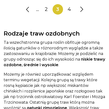
...
2
3
4
Rodzaje traw ozdobnych
Ta wszechstronna grupa roślin obfituje ogromną
ilością gatunków o różnorodnym wyglądzie a także
zastosowaniu w krajobrazie. Możemy je podzielić na
grupy odnosząc się do ich wysokości na
niskie trawy
ozdobne, średnie i wysokie
.
Możemy je również uporządkować względem
terminu wegetacji. Kolejną grupą są trawy które
rosną kępiaście jak np większość miskantów
chińskich i rozplenice japońskie oraz rozłogowo tak
jak np trzcinnik ostrokwiatowy Karl Foerster i Mozga
Trzcinowata. Ostatnią grupę traw którą można
wyróżnić są
gatunki zimozielone
. Większość traw