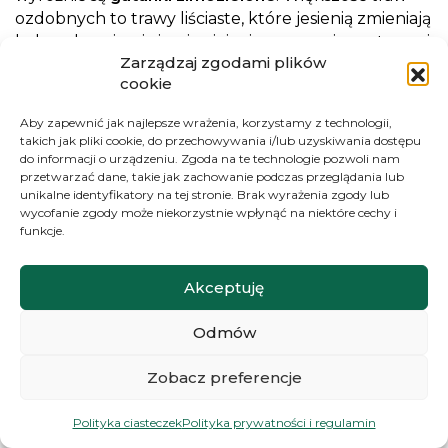
ozdobnych to trawy liściaste, które jesienią zmieniają
kolor, obumierają i pojawiają się ponownie następnej
Zarządzaj zgodami plików
wiosny.
cookie
Trawy które wcześnie budzą się po zimie
to:
Aby zapewnić jak najlepsze wrażenia, korzystamy z technologii,
trzcinnik ostrokwiatowy, trzcinnik krótkowłosy,
takich jak pliki cookie, do przechowywania i/lub uzyskiwania dostępu
Sesleria Jesienna autumnalis, Sesleria skalna
do informacji o urządzeniu. Zgoda na te technologie pozwoli nam
heufleriana, Kostrzewa sina, Owsica, Śmiałek
przetwarzać dane, takie jak zachowanie podczas przeglądania lub
darniowy.
unikalne identyfikatory na tej stronie. Brak wyrażenia zgody lub
wycofanie zgody może niekorzystnie wpłynąć na niektóre cechy i
Trawy które budzą się po zimie na przełomie
funkcje.
kwietnia i maja:
Miskant chiński, Rozplenica
japońska Proso rózgowate, Stipa Pony Tails,
Akceptuję
Molinia, Hakonechloa, Turzyce, Konwalnik,
Trawa Pampasowa, Palczatka Miotlasta,
Odmów
Lasecznica Trzcinowata, Imperata Cylindryczna
Red Baron
Zobacz preferencje
Niskie Trawy ozdobne
– w tej grupie znajdziesz
gatunki
dorastające maksymalnie do 60cm
Polityka ciasteczek
Polityka prywatności i regulamin
wysokości. Doskonałe do wszelkiego rodzaju