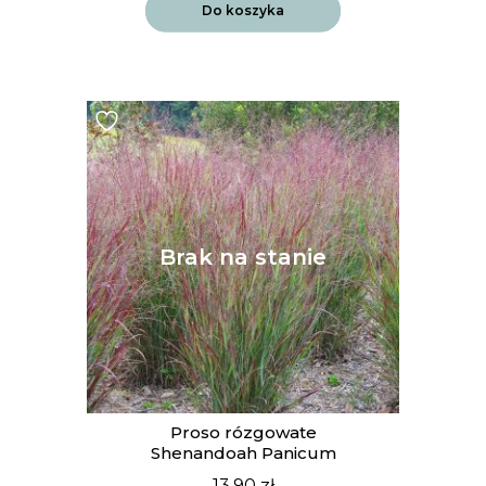
Do koszyka
Proso rózgowate
Shenandoah Panicum
13.90
zł