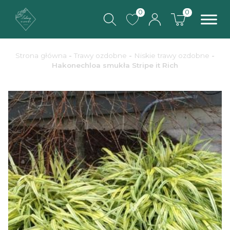
0
0
Strona główna
-
Trawy ozdobne
-
Niskie trawy ozdobne
-
Hakonechloa smukła Stripe it Rich