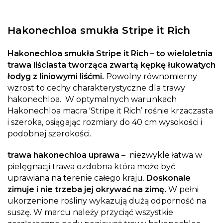
Hakonechloa smukła Stripe it Rich
Hakonechloa smukła Stripe it Rich – to wieloletnia
trawa liściasta tworząca zwartą kępkę łukowatych
łodyg z liniowymi liśćmi.
Powolny równomierny
wzrost to cechy charakterystyczne dla trawy
hakonechloa. W optymalnych warunkach
Hakonechloa macra 'Stripe it Rich’ rośnie krzaczasta
i szeroka, osiągając rozmiary do 40 cm wysokości i
podobnej szerokości.
trawa hakonechloa uprawa
– niezwykle łatwa w
pielęgnacji trawa ozdobna która może być
uprawiana na terenie całego kraju.
Doskonale
zimuje i nie trzeba jej okrywać na zimę.
W pełni
ukorzenione rośliny wykazują dużą odporność na
suszę. W marcu należy przyciąć wszystkie