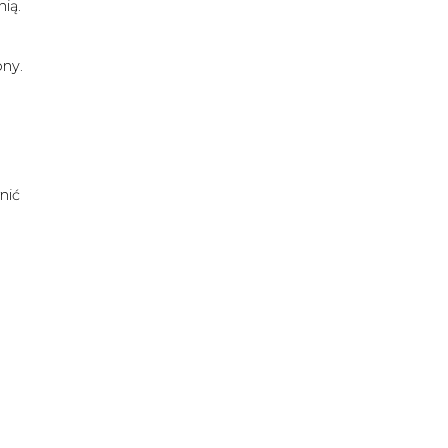
ią.
e
ony.
nić