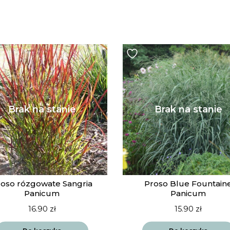
roso rózgowate Sangria
Proso Blue Fountain
Panicum
Panicum
16.90
zł
15.90
zł