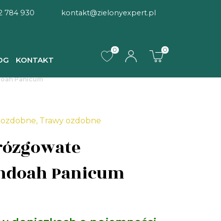
2 784 930
kontakt@zielonyexpert.pl
0
0
OG
KONTAKT
doah Panicum
y ozdobne
,
Trawy ozdobne
rózgowate
ndoah Panicum