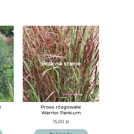
e
Proso rózgowate
Warrior Panicum
15.00
zł