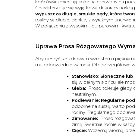
końcówki zmieniają kolor na czerwony na począ
Charakteryzuje się wyjątkową dekoracyjnością
wypuszcza długie, smukłe pędy, które two
rośliny są długie, cienkie, z wyraźnym unerwi
W połączeniu z wysokimi, purpurowymi kwiat
Uprawa Prosa Rózgowatego Wymaga
Aby cieszyć się zdrowym wzrostem i pięknym
mu odpowiednie warunki. Oto szczegółowe w
Stanowisko:
Słoneczne lub 
się w pełnym słońcu, ale moż
Gleba:
Proso toleruje gleby 
neutralnym.
Podlewanie:
Regularne podl
odporne na suszę, warto pod
rośliny. Regularnego podlew
Zimowanie:
Proso rózgowate
zimę. Świetnie rośnie w każdy
Cięcie:
Wczesną wiosną, prz