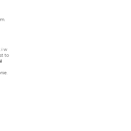
cm.
 i w
st to
i
nie.
ż