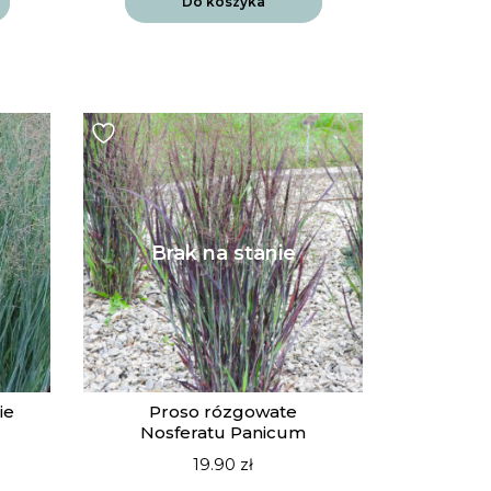
Do koszyka
ie
Proso rózgowate
Nosferatu Panicum
19.90
zł