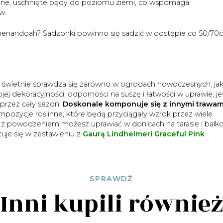
czne, uschnięte pędy do poziomu ziemi, co wspomaga
w.
Shenandoah? Sadzonki powinno się sadzić w odstępie co 50/70
 świetnie sprawdza się zarówno w ogrodach nowoczesnych, jak
ojej dekoracyjności, odporności na suszę i łatwości w uprawie, je
 przez cały sezon.
Doskonale komponuje się z innymi trawam
ompozycje roślinne, które będą przyciągały wzrok przez wiele
ą z powodzeniem możesz uprawiać w donicach na tarasie i balko
je się w zestawieniu z
Gaurą Lindheimeri Graceful Pink
SPRAWDŹ
Inni kupili równie