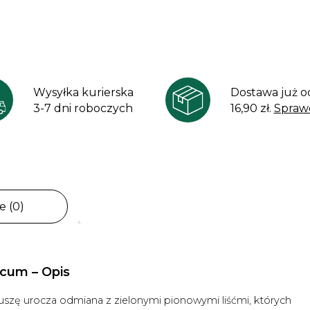
Wysyłka kurierska
Dostawa już o
3-7 dni roboczych
16,90 zł.
Spraw
e (0)
cum – Opis
zę urocza odmiana z zielonymi pionowymi liśćmi, których