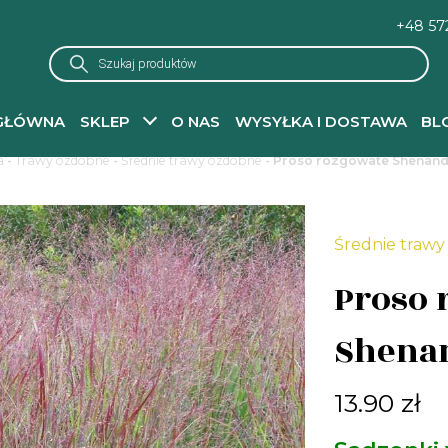
+48 57
Wyszukiwarka
produktów
GŁÓWNA
SKLEP
O NAS
WYSYŁKA I DOSTAWA
BL
a
-
Trawy ozdobne
-
Średnie trawy ozdobne
- Proso rózgowate Shenan
Średnie traw
Proso 
Shena
13.90
zł