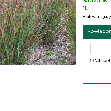
Sadzonki
1L
Brak w magazy
Powiadom
*Akcept