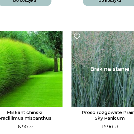
Do koszyka
Do koszyka
Miskant chiński
Proso rózgowate Prair
racillimus miscanthus
Sky Panicum
18.90
zł
16.90
zł