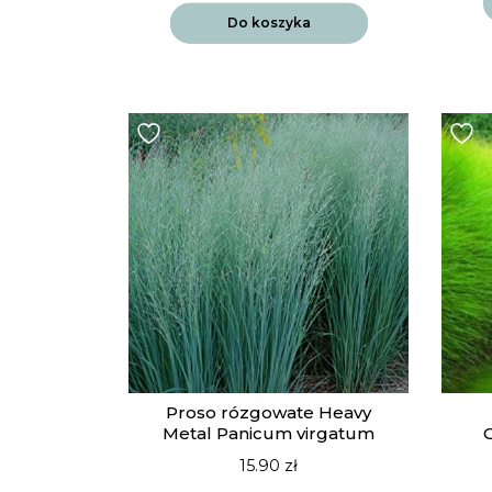
Do koszyka
Proso rózgowate Heavy
Metal Panicum virgatum
G
15.90
zł