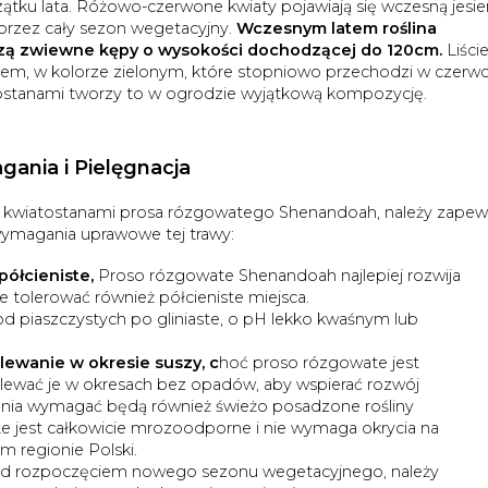
tku lata. Różowo-czerwone kwiaty pojawiają się wczesną jesien
 przez cały sezon wegetacyjny.
Wczesnym latem roślina
rzą zwiewne kępy o wysokości dochodzącej do 120cm.
Liści
eniem, w kolorze zielonym, które stopniowo przechodzi w czerw
ostanami tworzy to w ogrodzie wyjątkową kompozycję.
nia i Pielęgnacja
i kwiatostanami prosa rózgowatego Shenandoah, należy zapew
ymagania uprawowe tej trawy:
półcieniste,
Proso rózgowate Shenandoah najlepiej rozwija
e tolerować również półcieniste miejsca.
od piaszczystych po gliniaste, o pH lekko kwaśnym lub
ewanie w okresie suszy, c
hoć proso rózgowate jest
lewać je w okresach bez opadów, aby wspierać rozwój
ania wymagać będą również świeżo posadzone rośliny
 jest całkowicie mrozoodporne i nie wymaga okrycia na
m regionie Polski.
ed rozpoczęciem nowego sezonu wegetacyjnego, należy