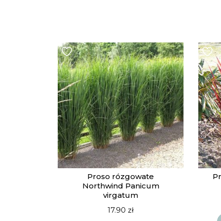
Proso rózgowate
P
Northwind Panicum
virgatum
17.90
zł