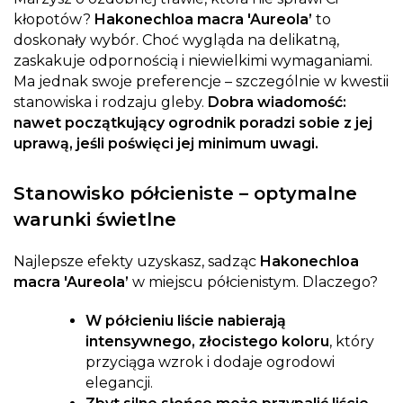
kłopotów?
Hakonechloa macra 'Aureola’
to
doskonały wybór. Choć wygląda na delikatną,
zaskakuje odpornością i niewielkimi wymaganiami.
Ma jednak swoje preferencje – szczególnie w kwestii
stanowiska i rodzaju gleby.
Dobra wiadomość:
nawet początkujący ogrodnik poradzi sobie z jej
uprawą, jeśli poświęci jej minimum uwagi.
Stanowisko półcieniste – optymalne
warunki świetlne
Najlepsze efekty uzyskasz, sadząc
Hakonechloa
macra 'Aureola’
w miejscu półcienistym. Dlaczego?
W półcieniu liście nabierają
intensywnego, złocistego koloru
, który
przyciąga wzrok i dodaje ogrodowi
elegancji.