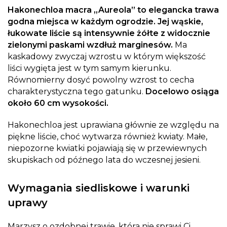
Hakonechloa macra „Aureola” to elegancka trawa
godna miejsca w każdym ogrodzie. Jej wąskie,
łukowate liście są intensywnie żółte z widocznie
zielonymi paskami wzdłuż marginesów.
Ma
kaskadowy zwyczaj wzrostu w którym większość
liści wygięta jest w tym samym kierunku.
Równomierny dosyć powolny wzrost to cecha
charakterystyczna tego gatunku.
Docelowo osiąga
około 60 cm wysokości.
Hakonechloa jest uprawiana głównie ze względu na
piękne liście, choć wytwarza również kwiaty. Małe,
niepozorne kwiatki pojawiają się w przewiewnych
skupiskach od późnego lata do wczesnej jesieni.
Wymagania siedliskowe i warunki
uprawy
Marzysz o ozdobnej trawie, która nie sprawi Ci