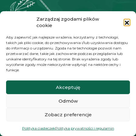
Zarządzaj zgodami plików
SOCIAL MEDIA
cookie
Aby zapewnić jak najlepsze wrażenia, korzystamy z technologii,
takich jak pliki cookie, do przechowywania i/lub uzyskiwania dostępu
do informacji o urządzeniu. Zgoda na te technologie pozwoli nam
przetwarzać dane, takie jak zachowanie podczas przeglądania lub
unikalne identyfikatory na tej stronie. Brak wyrażenia zgody lub
wycofanie zgody może niekorzystnie wpłynąć na niektóre cechy i
funkcje.
Rośliny od zawsze były moją pasją. Moim zdaniem
są magiczne i wyjątkowe. To przede wszystkim
żywe stworzenia, które czują, widzą, słyszą i
Akceptuję
komunikują się między sobą.
Odmów
Zobacz preferencje
INFORMACJA
Polityka ciasteczek
Polityka prywatności i regulamin
Kontakt