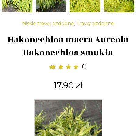
Niskie trawy ozdobne
,
Trawy ozdobne
Hakonechloa macra Aureola
Hakonechloa smukła
(
1
)
1
Oceniony
5.00
na 5 na
17.90
zł
podstawie
oceny klienta