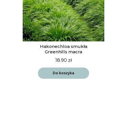
Hakonechloa smukła
Greenhills macra
18.90
zł
Do koszyka