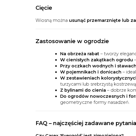
Cięcie
Wiosną można
usunąć przemarznięte lub zas
Zastosowanie w ogrodzie
Na obrzeża rabat
– tworzy eleganck
W cienistych zakątkach ogrodu
–
Przy oczkach wodnych i stawac
W pojemnikach i donicach
– idea
W zestawieniach kolorystycznyc
turzycami lub srebrzystą kostrzewą
Z bylinami do cienia
– dobrze komp
Do ogrodów nowoczesnych i fo
geometryczne formy nasadzeń.
FAQ – najczęściej zadawane pytani
Czy Carex 'Evergold’ jest zimozielona?