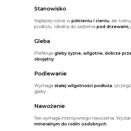
Stanowisko
Najlepiej rośnie w
półcieniu i cieniu
, ale toler
podłożu. Idealna do sadzenia
pod drzewami, 
Gleba
Preferuje
gleby żyzne, wilgotne, dobrze pr
obojętny
.
Podlewanie
Wymaga
stałej wilgotności podłoża
, szczeg
gleby.
Nawożenie
Nie wymaga intensywnego nawożenia. Wysta
mineralnym do roślin ozdobnych
.