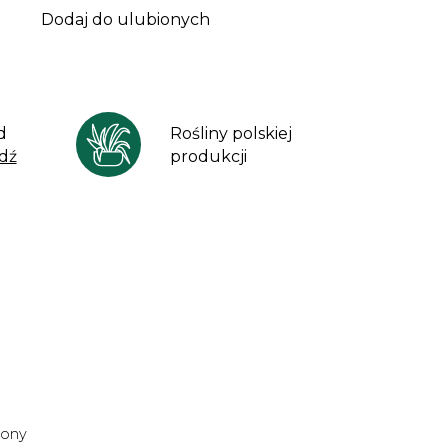
Dodaj do ulubionych
d
Rośliny polskiej
dź
produkcji
lony