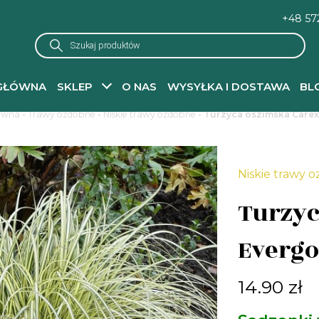
+48 57
Wyszukiwarka
produktów
GŁÓWNA
SKLEP
O NAS
WYSYŁKA I DOSTAWA
BL
ówna
-
Trawy ozdobne
-
Niskie trawy ozdobne
- Turzyca oszimska Carex
Niskie trawy 
Turzyc
Evergo
14.90
zł