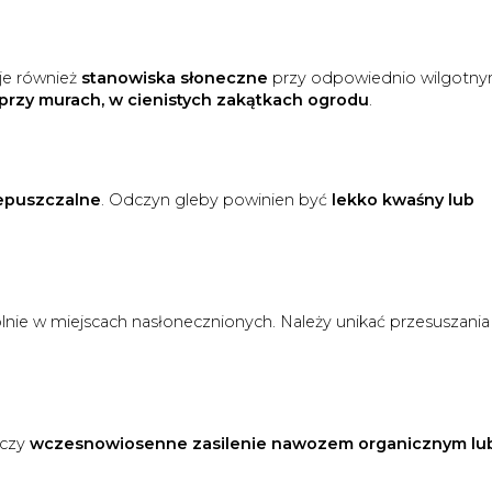
uje również
stanowiska słoneczne
przy odpowiednio wilgotn
przy murach, w cienistych zakątkach ogrodu
.
zepuszczalne
. Odczyn gleby powinien być
lekko kwaśny lub
ólnie w miejscach nasłonecznionych. Należy unikać przesuszania
rczy
wczesnowiosenne zasilenie nawozem organicznym lu