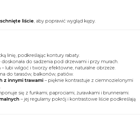
chnięte liście
, aby poprawić wygląd kępy.
ą linię, podkreślając kontury rabaty.
 doskonała do sadzenia pod drzewami i przy murach.
h
– lubi wilgoć i tworzy efektowne, naturalne obrzeże.
lna do tarasów, balkonów, patiów.
h z innymi trawami
– pięknie kontrastuje z ciemnozielonymi
.
onuje się z funkami, paprociami, żurawkami i brunnerami.
rmalnych
– jej regularny pokrój i kontrastowe liście podkreślają
a