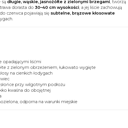
e są
długie, wąskie, jasnożółte z zielonymi brzegami
, tworzą
 trawa dorasta do
30–40 cm wysokości
, a jej liście zachowują
 do czerwca pojawiają się
subtelne, brązowe kłosowate
ygach.
ie opadającymi liśćmi
ółte z zielonym obrzeżeniem, łukowato wygięte
osy na cienkich łodygach
rwiec
je słońce przy wilgotnym podłożu
ekko kwaśna do obojętnej
a
ozielona, odporna na warunki miejskie