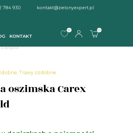
2 784 930
kontakt@zielonyexpert.pl
0
0
OG
KONTAKT
 Evergold
ozdobne
,
Trawy ozdobne
a oszimska Carex
ld