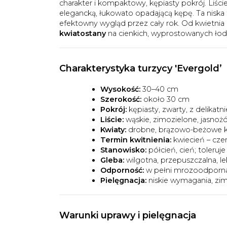
charakter i kompaktowy, kępiasty pokrój. Liści
elegancką, łukowato opadającą kępę. Ta niska
efektowny wygląd przez cały rok. Od kwietnia
kwiatostany
na cienkich, wyprostowanych łod
Charakterystyka turzycy 'Evergold’
Wysokość:
30–40 cm
Szerokość:
około 30 cm
Pokrój:
kępiasty, zwarty, z delikatn
Liście:
wąskie, zimozielone, jasnoż
Kwiaty:
drobne, brązowo-beżowe kł
Termin kwitnienia:
kwiecień – cze
Stanowisko:
półcień, cień; toleru
Gleba:
wilgotna, przepuszczalna, l
Odporność:
w pełni mrozoodporn
Pielęgnacja:
niskie wymagania, zim
Warunki uprawy i pielęgnacja