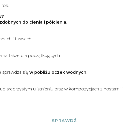
 rok.
u?
zdobnych do cienia i półcienia
.
nach i tarasach.
ealna także dla początkujących.
ie sprawdza się
w pobliżu oczek wodnych
.
ub srebrzystym ulistnieniu oraz w kompozycjach z hostami i
SPRAWDŹ