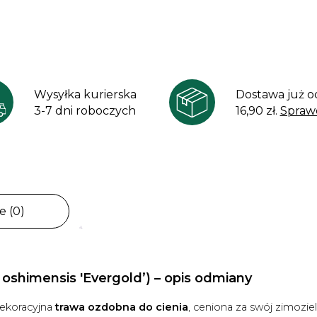
Wysyłka kurierska
Dostawa już o
3-7 dni roboczych
16,90 zł.
Spraw
e (0)
 oshimensis 'Evergold’) – opis odmiany
ekoracyjna
trawa ozdobna do cienia
, ceniona za swój zimozie