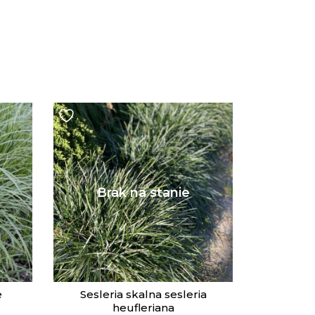
ż
e
Sesleria skalna sesleria
heufleriana