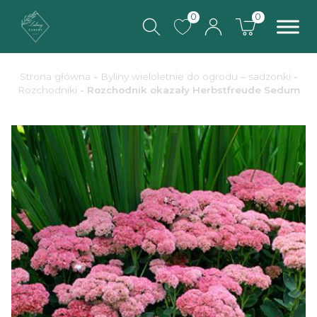
0
0
Strona główna
-
Byliny wieloletnie do ogrodu – sadzonki
-
Rozchodniki
- Rozchodnik okazały Herbstfreude Sedum