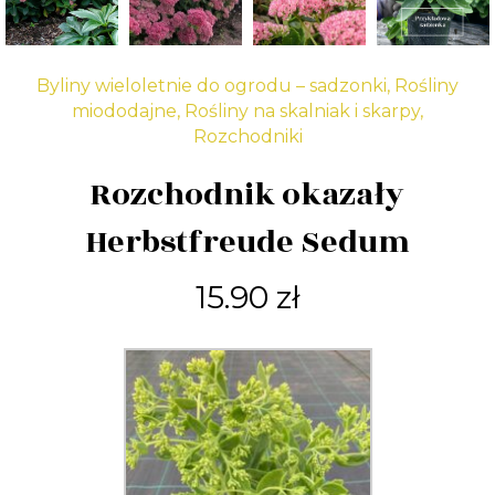
Byliny wieloletnie do ogrodu – sadzonki
,
Rośliny
miododajne
,
Rośliny na skalniak i skarpy
,
Rozchodniki
Rozchodnik okazały
Herbstfreude Sedum
15.90
zł