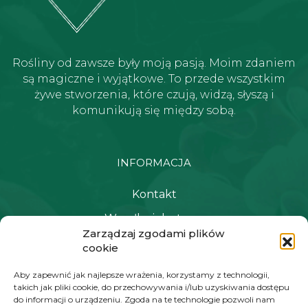
Rośliny od zawsze były moją pasją. Moim zdaniem
są magiczne i wyjątkowe. To przede wszystkim
żywe stworzenia, które czują, widzą, słyszą i
komunikują się między sobą.
INFORMACJA
Kontakt
Wysyłka i dostawa
Zarządzaj zgodami plików
Polityka prywatności i regulamin
cookie
Newsletter
Aby zapewnić jak najlepsze wrażenia, korzystamy z technologii,
takich jak pliki cookie, do przechowywania i/lub uzyskiwania dostępu
do informacji o urządzeniu. Zgoda na te technologie pozwoli nam