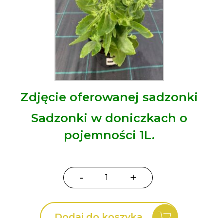
Zdjęcie oferowanej sadzonki
Sadzonki w doniczkach o
pojemności 1L.
-
+
ilość
Rozchodnik
okazały
Dodaj do koszyka
Herbstfreude