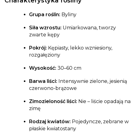
Charakterystyka rośliny
Grupa roślin:
Byliny
Siła wzrostu:
Umiarkowana, tworzy
zwarte kępy
Pokrój:
Kępiasty, lekko wzniesiony,
rozgałęziony
Wysokość:
30–60 cm
Barwa liści:
Intensywnie zielone, jesienią
czerwono-brązowe
Zimozieloność liści:
Nie – liście opadają na
zimę
Rodzaj kwiatów:
Pojedyncze, zebrane w
płaskie kwiatostany