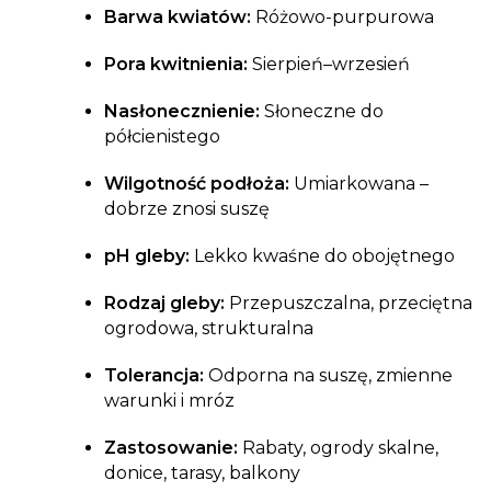
Barwa kwiatów:
Różowo-purpurowa
Pora kwitnienia:
Sierpień–wrzesień
Nasłonecznienie:
Słoneczne do
półcienistego
Wilgotność podłoża:
Umiarkowana –
dobrze znosi suszę
pH gleby:
Lekko kwaśne do obojętnego
Rodzaj gleby:
Przepuszczalna, przeciętna
ogrodowa, strukturalna
Tolerancja:
Odporna na suszę, zmienne
warunki i mróz
Zastosowanie:
Rabaty, ogrody skalne,
donice, tarasy, balkony