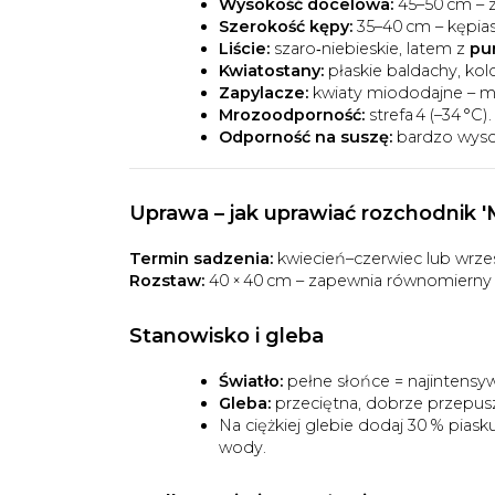
Wysokość docelowa:
45–50 cm – 
Szerokość kępy:
35–40 cm – kępias
Liście:
szaro‑niebieskie, latem z
pu
Kwiatostany:
płaskie baldachy, kol
Zapylacze:
kwiaty miododajne – ma
Mrozoodporność:
strefa 4 (–34 °C).
Odporność na suszę:
bardzo wysok
Uprawa –
jak uprawiać rozchodnik 
Termin sadzenia:
kwiecień–czerwiec lub wrze
Rozstaw:
40 × 40 cm – zapewnia równomierny 
Stanowisko i gleba
Światło:
pełne słońce = najintensyw
Gleba:
przeciętna, dobrze przepusz
Na ciężkiej glebie dodaj 30 % pias
wody.