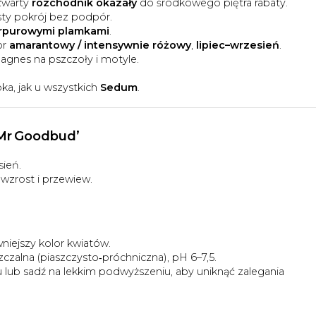
zwarty
rozchodnik okazały
do środkowego piętra rabaty.
ty pokrój bez podpór.
rpurowymi plamkami
.
or
amarantowy / intensywnie różowy
,
lipiec–wrzesień
.
gnes na pszczoły i motyle.
a, jak u wszystkich
Sedum
.
'Mr Goodbud’
sień.
wzrost i przewiew.
niejszy kolor kwiatów.
czalna (piaszczysto‑próchniczna), pH 6–7,5.
ku lub sadź na lekkim podwyższeniu, aby uniknąć zalegania