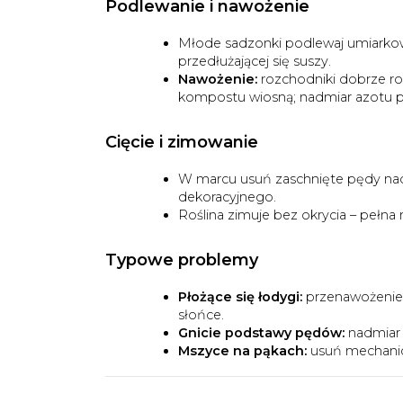
Podlewanie i nawożenie
Młode sadzonki podlewaj umiarkowa
przedłużającej się suszy.
Nawożenie:
rozchodniki dobrze ro
kompostu wiosną; nadmiar azotu 
Cięcie i zimowanie
W marcu usuń zaschnięte pędy nad 
dekoracyjnego.
Roślina zimuje bez okrycia – pełn
Typowe problemy
Płożące się łodygi:
przenawożenie 
słońce.
Gnicie podstawy pędów:
nadmiar 
Mszyce na pąkach:
usuń mechanic