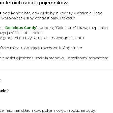
o‑letnich rabat i pojemników
t
pod koniec lata, gdy wiele bylin kończy kwitnienie. Jego
 wprowadzają silny kontrast barw i tekstur.
ą ‘
Delicious Candy
’, rudbekią ‘Goldsturm’ i trawą rozplenicą
cja różu, złota i zieleni.
 grupami po trzy sztuki dla mocnego akcentu
30 cm misie + zwisający rozchodnik ‘Angelina’ =
.
z z seslerią jesienną, szałwią stepową i strzelistymi miskantami
k
ncie?
łoże; nadmiar składników pokarmowych rozluźnia pędy.