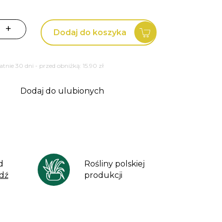
+
Dodaj do koszyka
tatnie 30 dni - przed obniżką:
15.90
zł
Dodaj do ulubionych
d
Rośliny polskiej
dź
produkcji