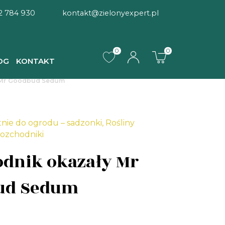
2 784 930
kontakt@zielonyexpert.pl
0
0
OG
KONTAKT
 Mr Goodbud Sedum
tnie do ogrodu – sadzonki
,
Rośliny
ozchodniki
dnik okazały Mr
ud Sedum