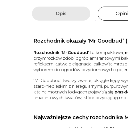
Opis
Opini
Rozchodnik okazały 'Mr Goodbud’
(
Rozchodnik 'Mr Goodbud’
to kompaktowa,
m
przymrozków zdobi ogród amarantowymi balda
refleksem. Łatwa pielęgnacja, całkowita mro
wyborem do ogrodów przydomowych i pojem
‘Mr Goodbud’ tworzy zwarte, okrągłe kępy wy
szaro‑niebieskim z nieregularnymi, purpurow
lata na mocnych łodygach pojawiają się
płask
amarantowych kwiatów, które przyciągają moty
Najważniejsze cechy
rozchodnika 