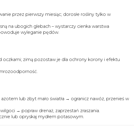
nie przez pierwszy miesiąc; dorosłe rośliny tylko w
sną na ubogich glebach – wystarczy cienka warstwa
powoduje wyleganie pędów.
oczkami; zimą pozostaw je dla ochrony korony i efektu
a mrozoodporność.
azotem lub zbyt mało światła → ogranicz nawóz, przenieś w
wilgoci → popraw drenaż, zaprzestań zraszania.
znie lub opryskaj mydłem potasowym.