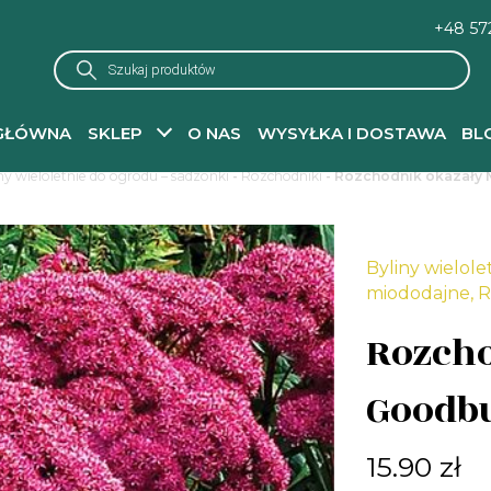
+48 57
Wyszukiwarka
produktów
GŁÓWNA
SKLEP
O NAS
WYSYŁKA I DOSTAWA
BL
ny wieloletnie do ogrodu – sadzonki
-
Rozchodniki
- Rozchodnik okazały
Byliny wielole
miododajne
,
R
Rozcho
Goodb
15.90
zł