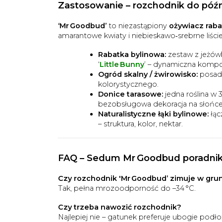
Zastosowanie –
rozchodnik do późn
‘Mr Goodbud’
to niezastąpiony
ożywiacz raba
amarantowe kwiaty i niebieskawo‑srebrne liście
Rabatka bylinowa:
zestaw z jeżówk
‘
Little Bunny
’ – dynamiczna kompozy
Ogród skalny / żwirowisko:
posadź
kolorystycznego.
Donice tarasowe:
jedna roślina w 
bezobsługowa dekoracja na słońce
Naturalistyczne łąki bylinowe:
łąc
– struktura, kolor, nektar.
FAQ –
Sedum Mr Goodbud poradni
Czy rozchodnik 'Mr Goodbud’ zimuje w gru
Tak, pełna mrozoodporność do –34 °C.
Czy trzeba nawozić rozchodnik?
Najlepiej nie – gatunek preferuje ubogie pod