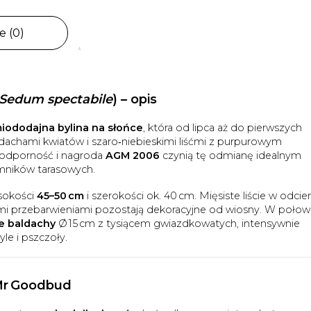
e (0)
Sedum spectabile
) – opis
iododajna bylina na słońce
, która od lipca aż do pierwszych
chami kwiatów i szaro‑niebieskimi liśćmi z purpurowym
zoodporność i nagroda
AGM 2006
czynią tę odmianę idealnym
ników tarasowych.
sokości
45–50 cm
i szerokości ok. 40 cm. Mięsiste liście w odcie
ymi przebarwieniami pozostają dekoracyjne od wiosny. W połow
ie baldachy
Ø 15 cm z tysiącem gwiazdkowatych, intensywnie
le i pszczoły.
Mr Goodbud