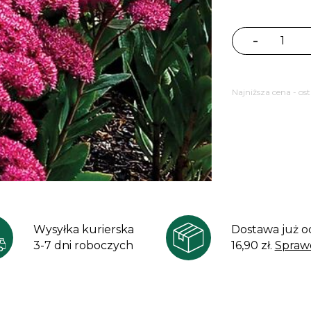
-
ilość
Rozchodnik
okazały
Najniższa cena - os
Mr
Goodbud
Sedum
Wysyłka kurierska
Dostawa już o
3-7 dni roboczych
16,90 zł.
Spraw