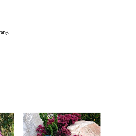
wany.
ż