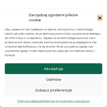
Zarządzaj zgodami plików
cookie
Aby zapewnić jak najlepsze wrażenia, korzystamy z technologii,
takich jak pliki cookie, do przechowywania i/lub uzyskiwania dostępu
do informacji o urządzeniu. Zgoda na te technologie pozwoli nam
RÓWNIEŻ MOŻE CI SIĘ SPODOBAĆ
przetwarzać dane, takie jak zachowanie podczas przeglądania lub
unikalne identyfikatory na tej stronie. Brak wyrażenia zgody lub
Polecane produkty
wycofanie zgody może niekorzystnie wpłynąć na niektóre cechy i
funkcje.
Akceptuję
Odmów
Zobacz preferencje
Polityka ciasteczek
Polityka prywatności i regulamin