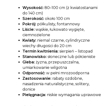
Wysokość:
80–100 cm (z kwiatostanami
do 140 cm)
Szerokość:
około 100 cm
Pokrój:
półkulisty, fontannowy
Liście:
wąskie, łukowato wygięte,
ciemnozielone
Kwiaty:
niemal czarne, cylindryczne
wiechy długości do 20 cm
Termin kwitnienia:
sierpień – listopad
Stanowisko:
słoneczne lub półcieniste
Gleba:
żyzna, przepuszczalna,
umiarkowanie wilgotna
Odporność:
w pełni mrozoodporna
Zastosowanie:
rabaty ozdobne,
nasadzenia naturalistyczne, solitery,
donice
Pielęgnacja:
niskie wymagania uprawowe