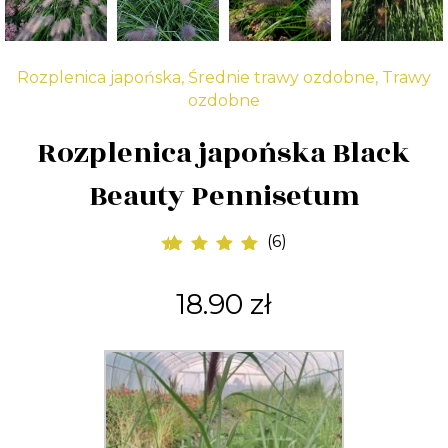
Rozplenica japońska
,
Średnie trawy ozdobne
,
Trawy
ozdobne
Rozplenica japońska Black
Beauty Pennisetum
(
6
)
6
Oceniony
5.00
na 5 na
18.90
zł
podstawie
ocen klientów