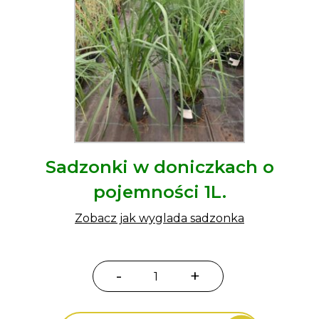
Sadzonki w doniczkach o
pojemności 1L.
Zobacz jak wyglada sadzonka
-
+
ilość
Rozplenica
japońska