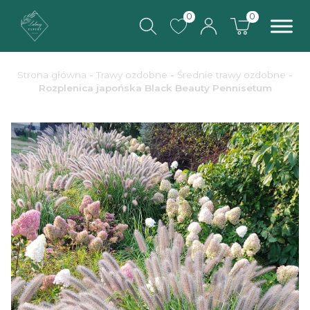
0
0
Strona główna
-
Trawy ozdobne
-
Średnie trawy ozdobne
-
Rozplenica japońska Black Beauty Pennisetum