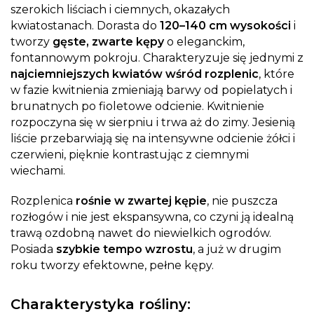
szerokich liściach i ciemnych, okazałych
kwiatostanach. Dorasta do
120–140 cm wysokości
i
tworzy
gęste, zwarte kępy
o eleganckim,
fontannowym pokroju. Charakteryzuje się jednymi z
najciemniejszych kwiatów wśród rozplenic
, które
w fazie kwitnienia zmieniają barwy od popielatych i
brunatnych po fioletowe odcienie. Kwitnienie
rozpoczyna się w sierpniu i trwa aż do zimy. Jesienią
liście przebarwiają się na intensywne odcienie żółci i
czerwieni, pięknie kontrastując z ciemnymi
wiechami.
Rozplenica
rośnie w zwartej kępie
, nie puszcza
rozłogów i nie jest ekspansywna, co czyni ją idealną
trawą ozdobną nawet do niewielkich ogrodów.
Posiada
szybkie tempo wzrostu
, a już w drugim
roku tworzy efektowne, pełne kępy.
Charakterystyka rośliny: