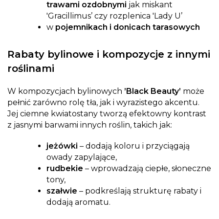
trawami ozdobnymi
jak miskant
'Gracillimus’ czy rozplenica 'Lady U’
w
pojemnikach i donicach tarasowych
Rabaty bylinowe i kompozycje z innymi
roślinami
W kompozycjach bylinowych
’Black Beauty’
może
pełnić zarówno rolę tła, jak i wyrazistego akcentu.
Jej ciemne kwiatostany tworzą efektowny kontrast
z jasnymi barwami innych roślin, takich jak:
jeżówki
– dodają koloru i przyciągają
owady zapylające,
rudbekie
– wprowadzają ciepłe, słoneczne
tony,
szałwie
– podkreślają strukturę rabaty i
dodają aromatu.