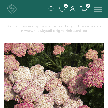
0
0
Strona główna
-
Byliny wieloletnie do ogrodu – sadzonki
-
Krwawnik Skysail Bright Pink Achillea