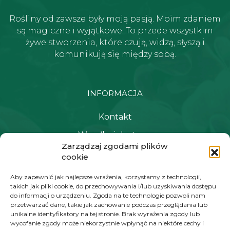
Rośliny od zawsze były moją pasją. Moim zdaniem
są magiczne i wyjątkowe. To przede wszystkim
żywe stworzenia, które czują, widzą, słyszą i
komunikują się między sobą.
INFORMACJA
Kontakt
Wysyłka i dostawa
Zarządzaj zgodami plików
Polityka prywatności i regulamin
cookie
Newsletter
Aby zapewnić jak najlepsze wrażenia, korzystamy z technologii,
takich jak pliki cookie, do przechowywania i/lub uzyskiwania dostępu
do informacji o urządzeniu. Zgoda na te technologie pozwoli nam
przetwarzać dane, takie jak zachowanie podczas przeglądania lub
NAWIGACJA
unikalne identyfikatory na tej stronie. Brak wyrażenia zgody lub
wycofanie zgody może niekorzystnie wpłynąć na niektóre cechy i
Moje konto