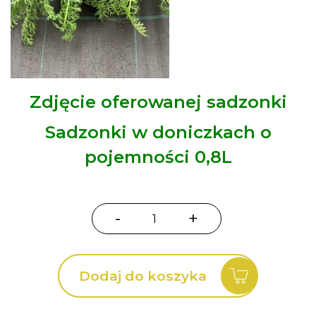
Zdjęcie oferowanej sadzonki
Sadzonki w doniczkach o
pojemności 0,8L
-
+
ilość
Krwawnik
Skysail
Dodaj do koszyka
Bright
Pink
Achillea