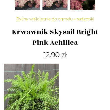
Byliny wieloletnie do ogrodu – sadzonki
Krwawnik Skysail Bright
Pink Achillea
12.90
zł