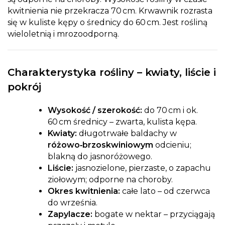
kwitnienia nie przekracza 70 cm. Krwawnik rozrasta
się w kuliste kępy o średnicy do 60 cm. Jest rośliną
wieloletnią i mrozoodporną.
Charakterystyka rośliny – kwiaty, liście i
pokrój
Wysokość / szerokość:
do 70 cm i ok.
60 cm średnicy – zwarta, kulista kępa.
Kwiaty:
długotrwałe baldachy w
różowo‑brzoskwiniowym
odcieniu;
blakną do jasnoróżowego.
Liście:
jasnozielone, pierzaste, o zapachu
ziołowym; odporne na choroby.
Okres kwitnienia:
całe lato – od czerwca
do września.
Zapylacze:
bogate w nektar – przyciągają