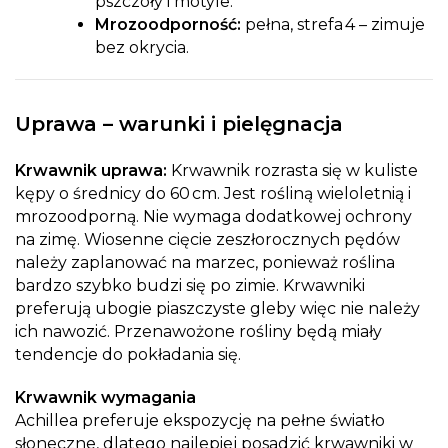
pszczoły i motyle.
Mrozoodporność:
pełna, strefa 4 – zimuje
bez okrycia.
Uprawa – warunki i pielęgnacja
Krwawnik uprawa:
Krwawnik rozrasta się w kuliste
kępy o średnicy do 60 cm. Jest rośliną wieloletnią i
mrozoodporną. Nie wymaga dodatkowej ochrony
na zimę. Wiosenne cięcie zeszłorocznych pędów
należy zaplanować na marzec, ponieważ roślina
bardzo szybko budzi się po zimie. Krwawniki
preferują ubogie piaszczyste gleby więc nie należy
ich nawozić. Przenawożone rośliny będą miały
tendencje do pokładania się.
Krwawnik wymagania
Achillea preferuje ekspozycję na pełne światło
słoneczne, dlatego najlepiej posadzić krwawniki w