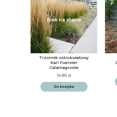
Trzcinnik ostrokwiatowy
Karl Foerster
Calamagrostis
14.90
zł
Do koszyka