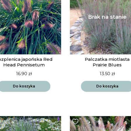
ozplenica japońska Red
Palczatka miotlasta
Head Pennisetum
Prairie Blues
16.90
zł
13.50
zł
Do koszyka
Do koszyka