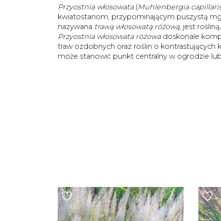
Przyostnia włosowata
(
Muhlenbergia capillari
kwiatostanom, przypominającym puszystą mg
nazywana
trawą włosowatą różową
, jest rośli
Przyostnia włosowata różowa
doskonale kompon
traw ozdobnych oraz roślin o kontrastujących 
może stanowić punkt centralny w ogrodzie lub