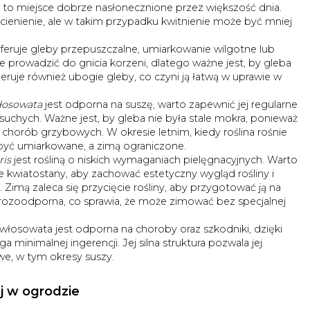
o to miejsce dobrze nasłonecznione przez większość dnia.
zacienienie, ale w takim przypadku kwitnienie może być mniej
feruje gleby przepuszczalne, umiarkowanie wilgotne lub
 prowadzić do gnicia korzeni, dlatego ważne jest, by gleba
eruje również ubogie gleby, co czyni ją łatwą w uprawie w
łosowata
jest odporna na suszę, warto zapewnić jej regularne
uchych. Ważne jest, by gleba nie była stale mokra, ponieważ
orób grzybowych. W okresie letnim, kiedy roślina rośnie
być umiarkowane, a zimą ograniczone.
ris
jest rośliną o niskich wymaganiach pielęgnacyjnych. Warto
e kwiatostany, aby zachować estetyczny wygląd rośliny i
 Zimą zaleca się przycięcie rośliny, aby przygotować ją na
mrozoodporna, co sprawia, że może zimować bez specjalnej
włosowata jest odporna na choroby oraz szkodniki, dzięki
 minimalnej ingerencji. Jej silna struktura pozwala jej
e, w tym okresy suszy.
j w ogrodzie