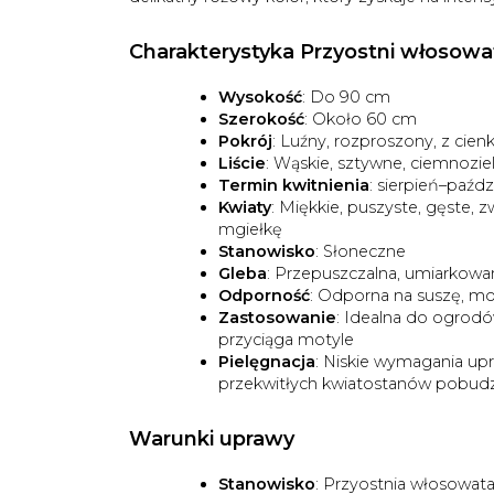
Charakterystyka Przyostni włosowat
Wysokość
: Do 90 cm
Szerokość
: Około 60 cm
Pokrój
: Luźny, rozproszony, z cien
Liście
: Wąskie, sztywne, ciemnozi
Termin kwitnienia
: sierpień–paźdz
Kwiaty
: Miękkie, puszyste, gęste,
mgiełkę
Stanowisko
: Słoneczne
Gleba
: Przepuszczalna, umiarkowan
Odporność
: Odporna na suszę, m
Zastosowanie
: Idealna do ogrodó
przyciąga motyle
Pielęgnacja
: Niskie wymagania up
przekwitłych kwiatostanów pobudz
Warunki uprawy
Stanowisko
: Przyostnia włosowata