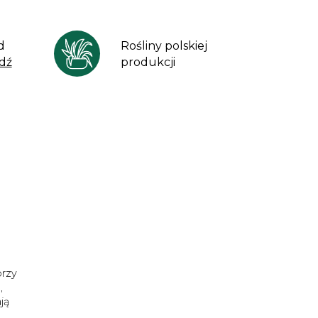
d
Rośliny polskiej
dź
produkcji
orzy
,
ją