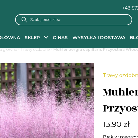
+48 57
Wyszukiwarka
produktów
GŁÓWNA
SKLEP
O NAS
WYSYŁKA I DOSTAWA
BL
a główna
-
Trawy ozdobne
- Muhlenbergia capillaris Przyostnia Wło
Trawy ozdob
Muhlen
Przyos
13.90
zł
Brak w magazy