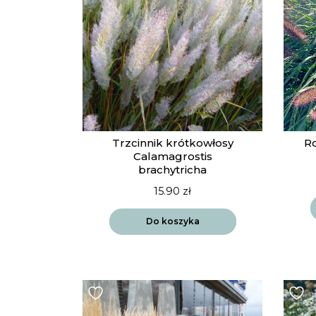
Trzcinnik krótkowłosy
R
Calamagrostis
brachytricha
15.90
zł
Do koszyka