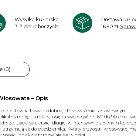
Wysyłka kurierska
Dostawa już o
3-7 dni roboczych
16,90 zł.
Spraw
e (0)
 Włosowata – Opis
 to efektowna trawa ozdobna, która wyróżnia się zwiewnymi,
ikatną mgłę. Ta roślina osiąga wysokość od 60 do 90 cm i tw
erze. Liście są cienkie, długie, w intensywnie zielonym kolorze
 i utrzymują aż do października. Kwiaty przyostni włosowatej ma
ywności, gdy kwiaty rozwijają się w pełni.