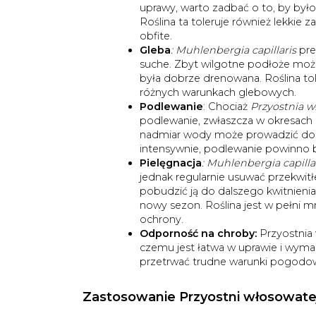
uprawy, warto zadbać o to, by był
Roślina ta toleruje również lekkie 
obfite.
Gleba
: Muhlenbergia capillaris
pre
suche. Zbyt wilgotne podłoże może
była dobrze drenowana. Roślina tol
różnych warunkach glebowych.
Podlewanie
: Chociaż
Przyostnia w
podlewanie, zwłaszcza w okresach s
nadmiar wody może prowadzić do ch
intensywnie, podlewanie powinno 
Pielęgnacja
: Muhlenbergia capilla
jednak regularnie usuwać przekwitł
pobudzić ją do dalszego kwitnienia.
nowy sezon. Roślina jest w pełni 
ochrony.
Odporność na chroby:
Przyostnia 
czemu jest łatwa w uprawie i wymaga
przetrwać trudne warunki pogodow
Zastosowanie Przyostni włosowate