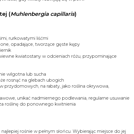
ej (
Muhlenbergia capillaris
)
kimi, rurkowatymi liśćmi
elone, opadające, tworzące gęste kępy
iernik
 zwiewne kwiatostany w odcieniach różu, przypominające
ie wilgotna lub sucha
oże rosnąć na glebach ubogich
w przydomowych, na rabaty, jako roślina okrywowa,
rawowe, unikać nadmiernego podlewania, regularne usuwanie
a roślinę do ponownego kwitnienia
 najlepiej rośnie w pełnym słońcu. Wybierając miejsce do jej