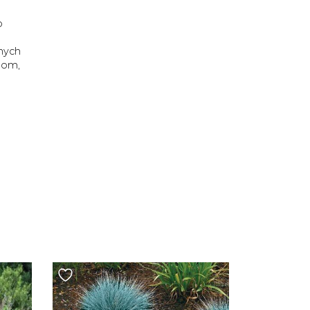
o
nych
anom,
ż