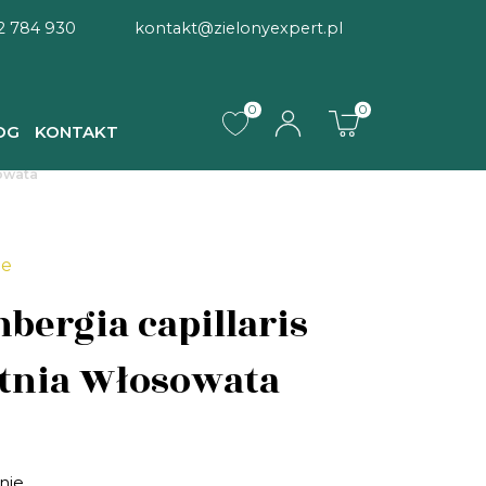
2 784 930
kontakt@zielonyexpert.pl
0
0
OG
KONTAKT
sowata
ne
bergia capillaris
tnia Włosowata
nie