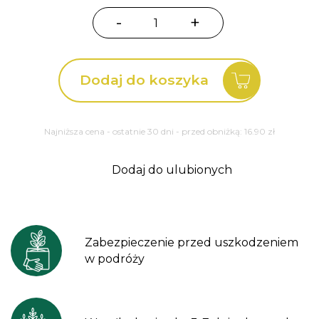
-
+
ilość
Rozplenica
japońska
Dodaj do koszyka
Red
Head
Pennisetum
Najniższa cena - ostatnie 30 dni - przed obniżką:
16.90
zł
Dodaj do ulubionych
Zabezpieczenie przed uszkodzeniem
w podróży