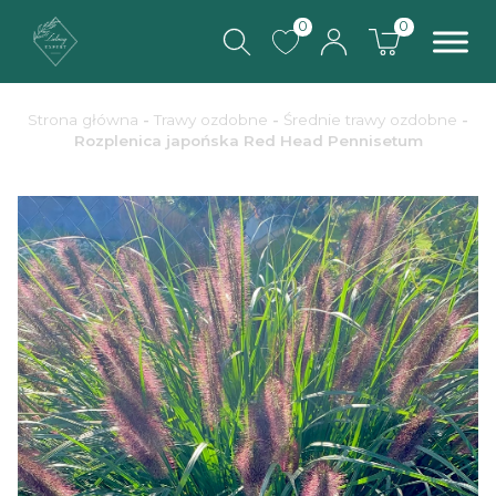
0
0
Strona główna
-
Trawy ozdobne
-
Średnie trawy ozdobne
-
Rozplenica japońska Red Head Pennisetum