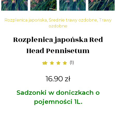
Rozplenica japońska
,
Średnie trawy ozdobne
,
Trawy
ozdobne
Rozplenica japońska Red
Head Pennisetum
(
1
)
1
Oceniony
5.00
na 5 na
16.90
zł
podstawie
oceny klienta
Sadzonki w doniczkach o
pojemności 1L.