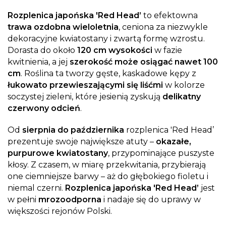
Rozplenica japońska 'Red Head’
to efektowna
trawa ozdobna wieloletnia
, ceniona za niezwykle
dekoracyjne kwiatostany i zwartą formę wzrostu.
Dorasta do około
120 cm wysokości
w fazie
kwitnienia, a jej
szerokość może osiągać nawet 100
cm
. Roślina ta tworzy gęste, kaskadowe kępy z
łukowato przewieszającymi się liśćmi
w kolorze
soczystej zieleni, które jesienią zyskują
delikatny
czerwony odcień
.
Od
sierpnia do października
rozplenica 'Red Head’
prezentuje swoje największe atuty –
okazałe,
purpurowe kwiatostany
, przypominające puszyste
kłosy. Z czasem, w miarę przekwitania, przybierają
one ciemniejsze barwy – aż do głębokiego fioletu i
niemal czerni.
Rozplenica japońska 'Red Head’
jest
w pełni
mrozoodporna
i nadaje się do uprawy w
większości rejonów Polski.