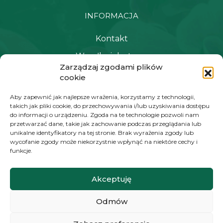
INFORMACJA
Kontakt
Wysyłka i dostawa
Zarządzaj zgodami plików
Polityka prywatności i regulamin
cookie
Newsletter
Aby zapewnić jak najlepsze wrażenia, korzystamy z technologii,
takich jak pliki cookie, do przechowywania i/lub uzyskiwania dostępu
do informacji o urządzeniu. Zgoda na te technologie pozwoli nam
przetwarzać dane, takie jak zachowanie podczas przeglądania lub
NAWIGACJA
unikalne identyfikatory na tej stronie. Brak wyrażenia zgody lub
wycofanie zgody może niekorzystnie wpłynąć na niektóre cechy i
Moje konto
funkcje.
Koszyk
Akceptuję
Moje zamówienia
Odmów
KONTAKT