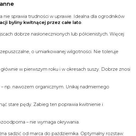
zanne
a nie sprawia trudności w uprawie. Idealna dla ogrodników
acji byliny kwitnącej przez całe lato
.
ejscach dobrze nasłonecznionych lub półcienistych. Więcej
zepuszczalne, o umiarkowanej wilgotności. Nie toleruje
ównie w pierwszym roku i w okresach suszy. Dobrze znosi
ą – np. nawozem organicznym. Unikaj nadmiernego
ć stare pędy. Zabieg ten poprawia kwitnienie i
ozoodporna – nie wymaga okrywania.
na sadzić od marca do października. Optymalny rozstaw: