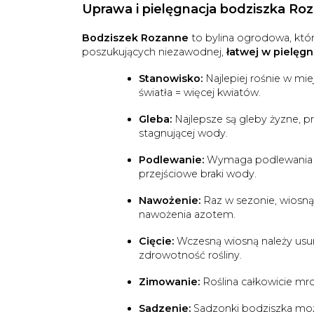
Uprawa i pielęgnacja bodziszka Ro
Bodziszek Rozanne
to bylina ogrodowa, któr
poszukujących niezawodnej,
łatwej w pielęgn
Stanowisko:
Najlepiej rośnie w mi
światła = więcej kwiatów.
Gleba:
Najlepsze są gleby żyzne, pr
stagnującej wody.
Podlewanie:
Wymaga podlewania gł
przejściowe braki wody.
Nawożenie:
Raz w sezonie, wiosn
nawożenia azotem.
Cięcie:
Wczesną wiosną należy usuną
zdrowotność rośliny.
Zimowanie:
Roślina całkowicie mr
Sadzenie:
Sadzonki bodziszka moż