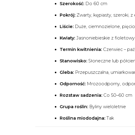
Szerokość:
Do 60 cm
Pokrój:
Zwarty, kępiasty, szeroki, 
Liście:
Duże, ciemnozielone, pięcio
Kwiaty:
Jasnoniebieskie z fioletow
Termin kwitnienia:
Czerwiec – paź
Stanowisko:
Słoneczne lub półcien
Gleba:
Przepuszczalna, umiarkowa
Odporność:
Mrozoodporny, odporn
Rozstaw sadzenia:
Co 50–60 cm
Grupa roślin:
Byliny wieloletnie
Roślina miododajna:
Tak