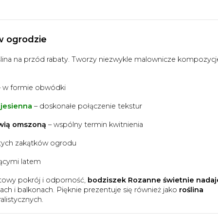
w ogrodzie
lina na przód rabaty. Tworzy niezwykle malownicze kompozycj
 w formie obwódki
 jesienna
– doskonałe połączenie tekstur
łwią omszoną
– wspólny termin kwitnienia
stych zakątków ogrodu
nącymi latem
towy pokrój i odporność,
bodziszek Rozanne świetnie nadaj
asach i balkonach. Pięknie prezentuje się również jako
roślina
listycznych.