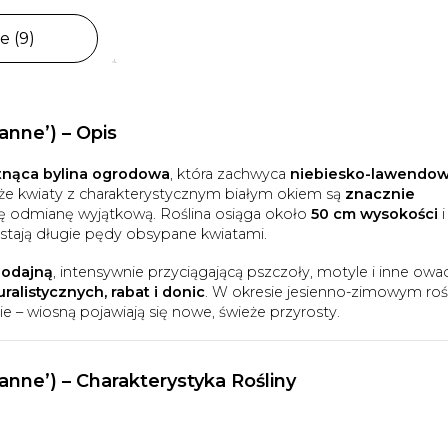
e (9)
nne’) – Opis
tnąca bylina ogrodowa
, która zachwyca
niebiesko-lawendo
e kwiaty z charakterystycznym białym okiem są
znacznie
 tę odmianę wyjątkową. Roślina osiąga około
50 cm wysokości
i
astają długie pędy obsypane kwiatami.
dodajną
, intensywnie przyciągającą pszczoły, motyle i inne owa
alistycznych, rabat i donic
. W okresie jesienno-zimowym roś
e – wiosną pojawiają się nowe, świeże przyrosty.
nne’) – Charakterystyka Rośliny