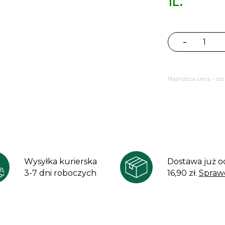
1L.
-
ilość
Bodziszek
Rozanne
Najniższa cena - os
Geranium
Wysyłka kurierska
Dostawa już o
3-7 dni roboczych
16,90 zł.
Spraw