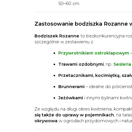
50–60 cm.
Zastosowanie bodziszka Rozanne 
Bodziszek Rozanne
to bezkonkurencyjna roś
szczególnie w zestawieniu z:
Przywrotnikiem ostroklapowym
–
Trawami ozdobnymi
, np.
Sesleria
Przetacznikami, kocimiętką, sza
Brunnerami
– idealne do półcieni
Jeżówkami
i innymi bylinami kwit
Ze względu na długi okres kwitnienia, kompak
się także do uprawy w pojemnikach
, na tar
okrywowa
w ogrodach przydomowych i natura