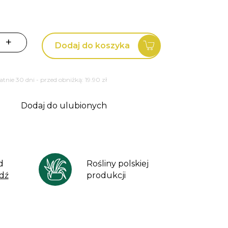
+
Dodaj do koszyka
tatnie 30 dni - przed obniżką:
19.90
zł
Dodaj do ulubionych
d
Rośliny polskiej
dź
produkcji