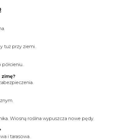
Q
na.
 tuż przy ziemi.
 półcieniu.
 zimę?
zabezpieczenia.
cznym.
ika. Wiosną roślina wypuszcza nowe pędy.
?
wa i tarasowa.