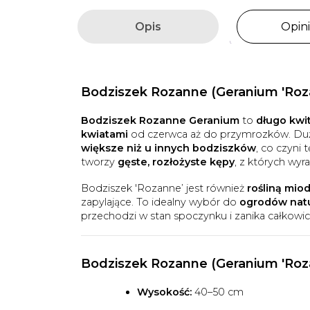
Opis
Opini
Bodziszek Rozanne (Geranium 'Roza
Bodziszek Rozanne Geranium
to
długo kwi
kwiatami
od czerwca aż do przymrozków. Duż
większe niż u innych bodziszków
, co czyni
tworzy
gęste, rozłożyste kępy
, z których wyr
Bodziszek 'Rozanne’ jest również
rośliną mio
zapylające. To idealny wybór do
ogrodów natur
przechodzi w stan spoczynku i zanika całkowici
Bodziszek Rozanne (Geranium 'Roza
Wysokość:
40–50 cm