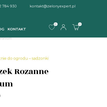
2 784 930
kontakt@zielonyexpert.pl
0
0
OG
KONTAKT
eranium
tnie do ogrodu – sadzonki
zek Rozanne
ium
)