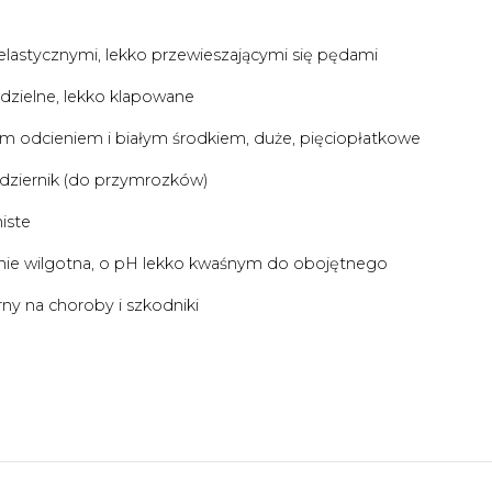
z elastycznymi, lekko przewieszającymi się pędami
dzielne, lekko klapowane
ym odcieniem i białym środkiem, duże, pięciopłatkowe
dziernik (do przymrozków)
iste
nie wilgotna, o pH lekko kwaśnym do obojętnego
y na choroby i szkodniki