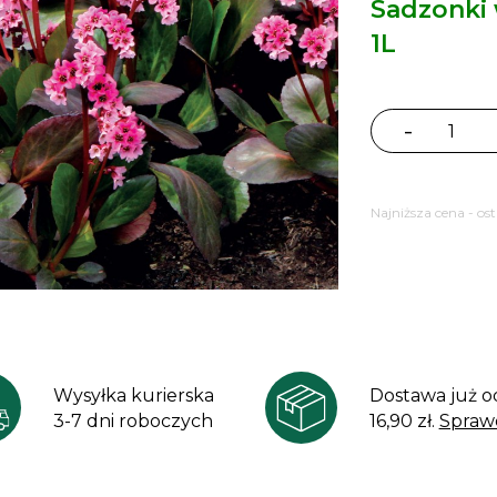
Sadzonki
1L
-
ilość
Bergenia
Pink
Najniższa cena - os
Dragonfly
Wysyłka kurierska
Dostawa już o
3-7 dni roboczych
16,90 zł.
Spraw