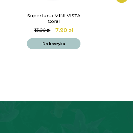
Supertunia MINI VISTA
Werbena 
Coral
Lol
7.90
zł
14
13.90
zł
Pierwotna
Aktualna
cena
cena
Do k
wynosiła:
wynosi:
Do koszyka
13.90 zł.
7.90 zł.