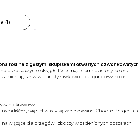
e (1)
lona roślina z gęstymi skupiskami otwartych dzwonkowatyc
jne duże soczyste okrągłe liście mają ciemnozielony kolor z
 zamieniają się w wspaniały śliwkowo – burgundowy kolor.
dywan okrywowy.
jnymi liśćmi, więc chwasty są zablokowane. Chociaż Bergenia n
ślina wiążące dla brzegów i zboczy w zacienionych obszarach.