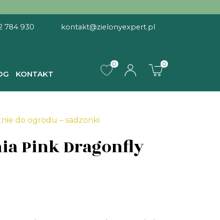
2 784 930
kontakt@zielonyexpert.pl
0
0
OG
KONTAKT
onfly
tnie do ogrodu – sadzonki
ia Pink Dragonfly