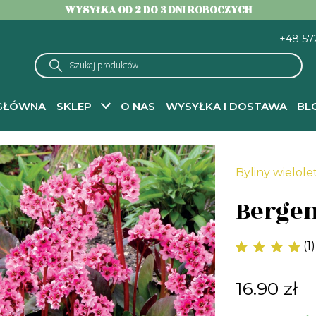
WYSYŁKA OD 2 DO 3 DNI ROBOCZYCH
+48 57
Wyszukiwarka
produktów
GŁÓWNA
SKLEP
O NAS
WYSYŁKA I DOSTAWA
BL
na główna
-
Byliny wieloletnie do ogrodu – sadzonki
- Bergenia Pink Drag
Byliny wielole
Bergen
(
1
)
Oceniony
1
5.00
na 5 na
16.90
zł
podstawie
oceny klienta