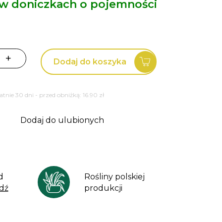
 w doniczkach o pojemności
+
Dodaj do koszyka
tatnie 30 dni - przed obniżką:
16.90
zł
Dodaj do ulubionych
d
Rośliny polskiej
dź
produkcji