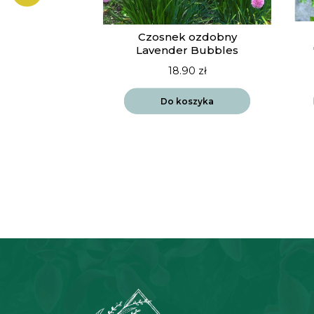
ia Vista
Czosnek ozdobny
drift
Lavender Bubbles
90
zł
18.90
zł
szyka
Do koszyka