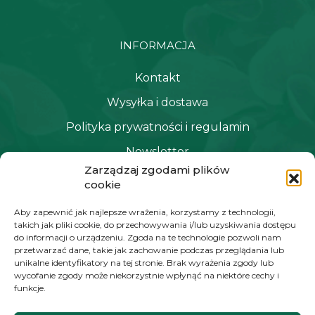
INFORMACJA
Kontakt
Wysyłka i dostawa
Polityka prywatności i regulamin
Newsletter
Zarządzaj zgodami plików
cookie
NAWIGACJA
Aby zapewnić jak najlepsze wrażenia, korzystamy z technologii,
takich jak pliki cookie, do przechowywania i/lub uzyskiwania dostępu
Moje konto
do informacji o urządzeniu. Zgoda na te technologie pozwoli nam
przetwarzać dane, takie jak zachowanie podczas przeglądania lub
Koszyk
unikalne identyfikatory na tej stronie. Brak wyrażenia zgody lub
wycofanie zgody może niekorzystnie wpłynąć na niektóre cechy i
Moje zamówienia
funkcje.