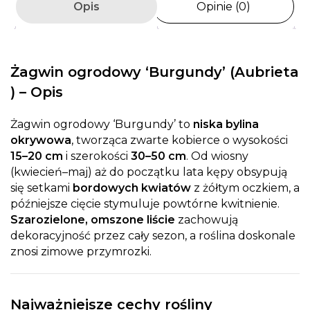
Opis
Opinie (0)
Żagwin ogrodowy ‘Burgundy’ (Aubrieta
) – Opis
Żagwin ogrodowy ‘Burgundy’ to
niska bylina
okrywowa
, tworząca zwarte kobierce o wysokości
15–20 cm
i szerokości
30–50 cm
. Od wiosny
(kwiecień–maj) aż do początku lata kępy obsypują
się setkami
bordowych kwiatów
z żółtym oczkiem, a
późniejsze cięcie stymuluje powtórne kwitnienie.
Szarozielone, omszone liście
zachowują
dekoracyjność przez cały sezon, a roślina doskonale
znosi zimowe przymrozki.
Najważniejsze cechy rośliny