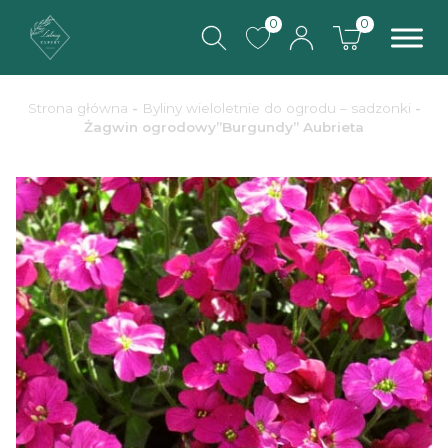
0
0
Strona główna
-
Byliny wieloletnie do ogrodu – sadzonki
-
Żagwin ogrodowy”Burgundy” Aubrieta