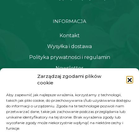
INFORMACJA
Kontakt
Wysyłka i dostawa
Polityka prywatności i regulamin
Newsletter
Zarządzaj zgodami plików
cookie
NAWIGACJA
Aby zapewnić jak najlepsze wrażenia, korzystamy z technologii,
takich jak pliki cookie, do przechowywania i/lub uzyskiwania dostępu
Moje konto
do informacji o urządzeniu. Zgoda na te technologie pozwoli nam
przetwarzać dane, takie jak zachowanie podczas przeglądania lub
Koszyk
unikalne identyfikatory na tej stronie. Brak wyrażenia zgody lub
wycofanie zgody może niekorzystnie wpłynąć na niektóre cechy i
Moje zamówienia
funkcje.