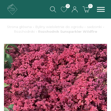
0
0
Strona główna
-
Byliny wieloletnie do ogrodu – sadzonki
-
Rozchodniki
- Rozchodnik Sunsparkler Wildfire