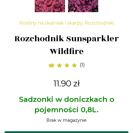
Rośliny na skalniak i skarpy
,
Rozchodniki
Rozchodnik Sunsparkler
Wildfire
(
1
)
1
Oceniony
5.00
na 5 na
11.90
zł
podstawie
oceny klienta
Sadzonki w doniczkach o
pojemności 0,8L.
Brak w magazynie