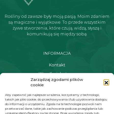
Rośliny od zawsze były moją pasją. Moim zdaniem
są magiczne i wyjątkowe. To przede wszystkim
żywe stworzenia, które czują, widzą, słyszą i
komunikują się między sobą.
INFORMACJA
Kontakt
Wysyłka i dostawa
Zarządzaj zgodami plików
Polityka prywatności i regulamin
cookie
Newsletter
Aby zapewnić jak najlepsze wrażenia, korzystamy z technologii,
takich jak pliki cookie, do przechowywania i/lub uzyskiwania dostępu
do informacji o urządzeniu. Zgoda na te technologie pozwoli nam
NAWIGACJA
przetwarzać dane, takie jak zachowanie podczas przeglądania lub
unikalne identyfikatory na tej stronie. Brak wyrażenia zgody lub