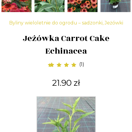
Byliny wieloletnie do ogrodu – sadzonki
,
Jeżówki
Jeżówka Carrot Cake
Echinacea
(
1
)
1
Oceniony
5.00
na 5 na
21.90
zł
podstawie
oceny klienta