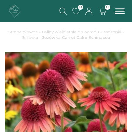
0
0
Strona główna
-
Byliny wieloletnie do ogrodu – sadzonki
-
Jeżówki
- Jeżówka Carrot Cake Echinacea