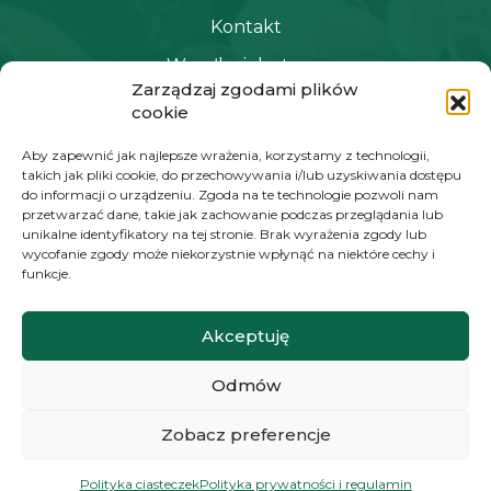
Kontakt
Wysyłka i dostawa
Zarządzaj zgodami plików
Polityka prywatności i regulamin
cookie
Newsletter
Aby zapewnić jak najlepsze wrażenia, korzystamy z technologii,
takich jak pliki cookie, do przechowywania i/lub uzyskiwania dostępu
do informacji o urządzeniu. Zgoda na te technologie pozwoli nam
przetwarzać dane, takie jak zachowanie podczas przeglądania lub
NAWIGACJA
unikalne identyfikatory na tej stronie. Brak wyrażenia zgody lub
wycofanie zgody może niekorzystnie wpłynąć na niektóre cechy i
Moje konto
funkcje.
Koszyk
Akceptuję
Moje zamówienia
Odmów
KONTAKT
Zobacz preferencje
+48 572 784 930
Polityka ciasteczek
Polityka prywatności i regulamin