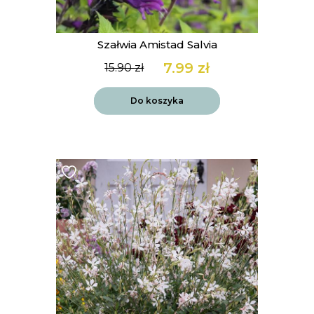
Szałwia Amistad Salvia
7.99
zł
15.90
zł
Pierwotna
Aktualna
cena
cena
wynosiła:
wynosi:
Do koszyka
15.90 zł.
7.99 zł.