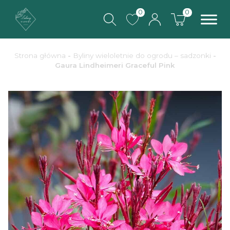
0
0
Strona główna
-
Byliny wieloletnie do ogrodu – sadzonki
-
Gaura Lindheimeri Graceful Pink