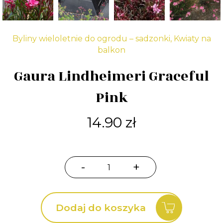
Byliny wieloletnie do ogrodu – sadzonki
,
Kwiaty na
balkon
Gaura Lindheimeri Graceful
Pink
14.90
zł
-
+
ilość
Gaura
Lindheimeri
Dodaj do koszyka
Graceful
Pink