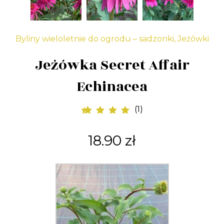
Byliny wieloletnie do ogrodu – sadzonki
,
Jeżówki
Jeżówka Secret Affair
Echinacea
(
1
)
1
Oceniony
5.00
na 5 na
18.90
zł
podstawie
oceny klienta