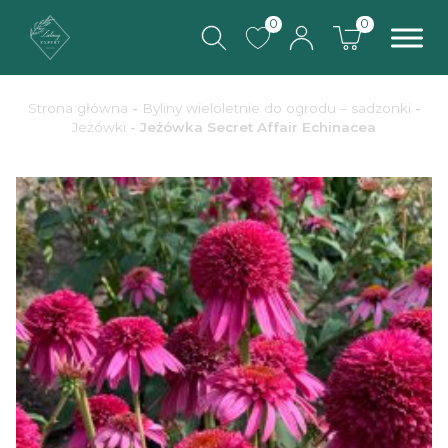
0
0
Strona główna
-
Byliny wieloletnie do ogrodu – sadzonki
-
Jeżówki
- Jeżówka Secret Affair Echinacea