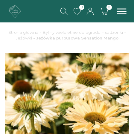
0
0
Strona główna
-
Byliny wieloletnie do ogrodu – sadzonki
-
Jeżówki
- Jeżówka purpurowa Sensation Mango