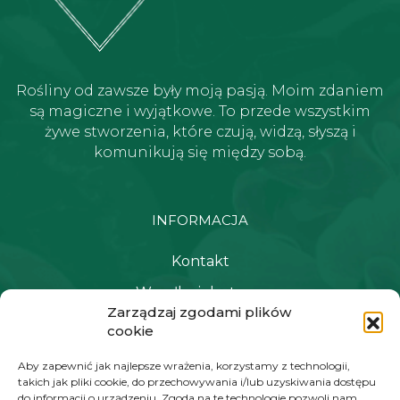
Rośliny od zawsze były moją pasją. Moim zdaniem
są magiczne i wyjątkowe. To przede wszystkim
żywe stworzenia, które czują, widzą, słyszą i
komunikują się między sobą.
INFORMACJA
Kontakt
Wysyłka i dostawa
Zarządzaj zgodami plików
Polityka prywatności i regulamin
cookie
Newsletter
Aby zapewnić jak najlepsze wrażenia, korzystamy z technologii,
takich jak pliki cookie, do przechowywania i/lub uzyskiwania dostępu
do informacji o urządzeniu. Zgoda na te technologie pozwoli nam