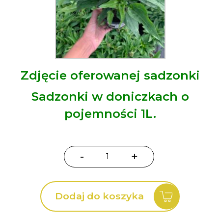
Zdjęcie oferowanej sadzonki
Sadzonki w doniczkach o
pojemności 1L.
-
+
ilość
Jeżówka
purpurowa
Dodaj do koszyka
Sensation
Mango