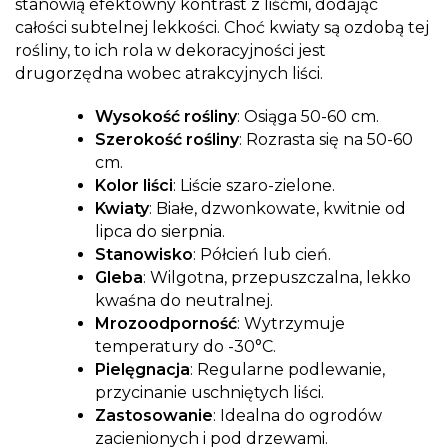
stanowią efektowny kontrast z liśćmi, dodając
całości subtelnej lekkości. Choć kwiaty są ozdobą tej
rośliny, to ich rola w dekoracyjności jest
drugorzędna wobec atrakcyjnych liści.
Wysokość rośliny
: Osiąga 50-60 cm.
Szerokość rośliny
: Rozrasta się na 50-60
cm.
Kolor liści
: Liście szaro-zielone.
Kwiaty
: Białe, dzwonkowate, kwitnie od
lipca do sierpnia.
Stanowisko
: Półcień lub cień.
Gleba
: Wilgotna, przepuszczalna, lekko
kwaśna do neutralnej.
Mrozoodporność
: Wytrzymuje
temperatury do -30°C.
Pielęgnacja
: Regularne podlewanie,
przycinanie uschniętych liści.
Zastosowanie
: Idealna do ogrodów
zacienionych i pod drzewami.