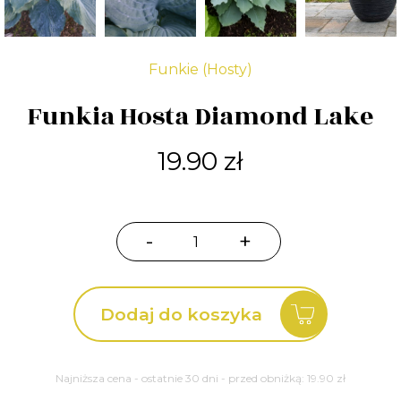
Funkie (Hosty)
Funkia Hosta Diamond Lake
19.90
zł
-
+
ilość
Funkia
Hosta
Dodaj do koszyka
Diamond
Lake
Najniższa cena - ostatnie 30 dni - przed obniżką:
19.90
zł