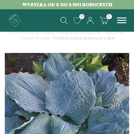
WYSYŁKA OD 2 DO 3 DNI ROBOCZYCH
0
0
Strona główna
-
Byliny wieloletnie do ogrodu – sadzonki
-
Funkie (Hosty)
- Funkia Hosta Diamond Lake