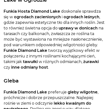
Lake w Ogrodzie
Funkia Hosta Diamond Lake
doskonale sprawdza
się w
ogrodach zacienionych
i
ogrodach leśnych
,
gdzie zapewnia estetyczne tło dla innych roślin. Jest
to również świetna opcja do
uprawy w donicach
na
tarasach czy balkonach, zwłaszcza że roślina ta
może być wystawiona na mniejsze nasłonecznienie,
pod warunkiem odpowiedniej wilgotności gleby.
Funkie Diamond Lake
tworzą wyjątkowy efekt w
połączeniu z innymi roślinami kochającymi cień,
takimi jak
tawułki
w różnych odmianach,
żurawki
czy
inne odmiany host
.
Gleba
Funkia Diamond Lake
preferuje
gleby wilgotne
,
próchnicze i dobrze przepuszczalne. Najlepiej
rośnie w ziemi o odczynie
lekko kwaśnym do
neutralnego
. Roślina nie znosi suszy, dlatego