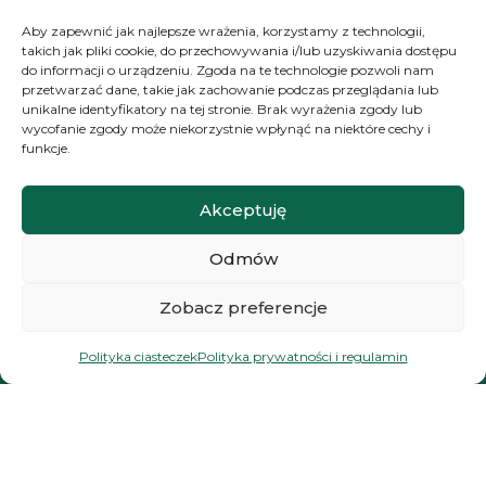
Newsletter
Aby zapewnić jak najlepsze wrażenia, korzystamy z technologii,
takich jak pliki cookie, do przechowywania i/lub uzyskiwania dostępu
do informacji o urządzeniu. Zgoda na te technologie pozwoli nam
przetwarzać dane, takie jak zachowanie podczas przeglądania lub
NAWIGACJA
unikalne identyfikatory na tej stronie. Brak wyrażenia zgody lub
wycofanie zgody może niekorzystnie wpłynąć na niektóre cechy i
Moje konto
funkcje.
Koszyk
Akceptuję
Moje zamówienia
Odmów
KONTAKT
Zobacz preferencje
+48 572 784 930
Polityka ciasteczek
Polityka prywatności i regulamin
kontakt@zielonyexpert.pl