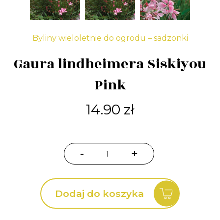
Byliny wieloletnie do ogrodu – sadzonki
Gaura lindheimera Siskiyou
Pink
14.90
zł
-
+
ilość
Gaura
lindheimera
Dodaj do koszyka
Siskiyou
Pink