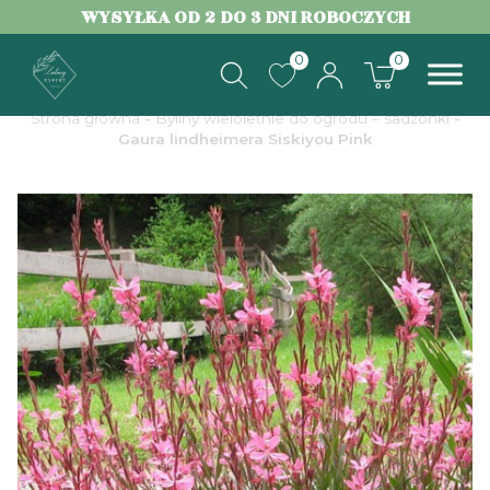
WYSYŁKA OD 2 DO 3 DNI ROBOCZYCH
0
0
Strona główna
-
Byliny wieloletnie do ogrodu – sadzonki
-
Gaura lindheimera Siskiyou Pink