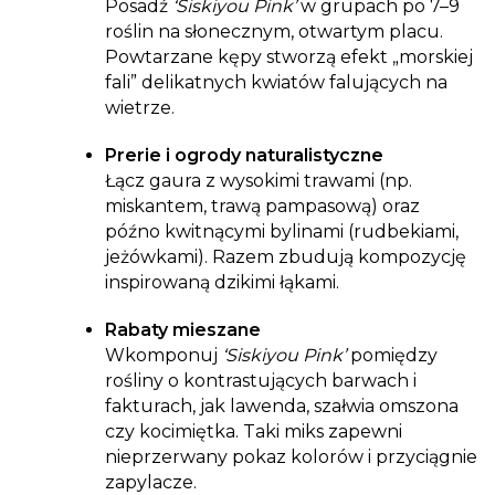
Posadź
‘Siskiyou Pink’
w grupach po 7–9
roślin na słonecznym, otwartym placu.
Powtarzane kępy stworzą efekt „morskiej
fali” delikatnych kwiatów falujących na
wietrze.
Prerie i ogrody naturalistyczne
Łącz gaura z wysokimi trawami (np.
miskantem, trawą pampasową) oraz
późno kwitnącymi bylinami (rudbekiami,
jeżówkami). Razem zbudują kompozycję
inspirowaną dzikimi łąkami.
Rabaty mieszane
Wkomponuj
‘Siskiyou Pink’
pomiędzy
rośliny o kontrastujących barwach i
fakturach, jak lawenda, szałwia omszona
czy kocimiętka. Taki miks zapewni
nieprzerwany pokaz kolorów i przyciągnie
zapylacze.