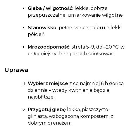
Gleba / wilgotność:
lekkie, dobrze
przepuszczalne; umiarkowanie wilgotne
Stanowisko:
pełne słońce; toleruje lekki
półcień
Mrozoodporność:
strefa 5–9, do –20 °C, w
chłodniejszych regionach ściółkować
Uprawa
Wybierz miejsce
z co najmniej 6 h słońca
dziennie – wtedy kwitnienie będzie
najobfitsze.
Przygotuj glebę
lekką, piaszczysto-
gliniastą, wzbogaconą kompostem, z
dobrym drenażem.