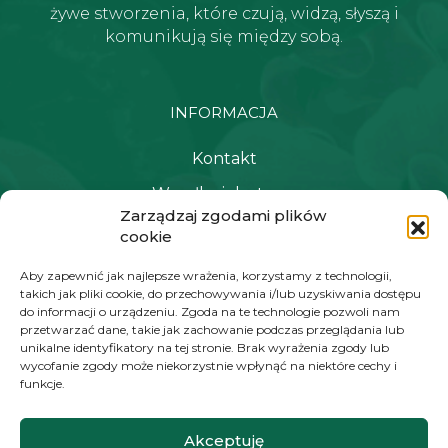
żywe stworzenia, które czują, widzą, słyszą i
komunikują się między sobą.
INFORMACJA
Kontakt
Wysyłka i dostawa
Zarządzaj zgodami plików
Polityka prywatności i regulamin
cookie
Newsletter
Aby zapewnić jak najlepsze wrażenia, korzystamy z technologii,
takich jak pliki cookie, do przechowywania i/lub uzyskiwania dostępu
do informacji o urządzeniu. Zgoda na te technologie pozwoli nam
przetwarzać dane, takie jak zachowanie podczas przeglądania lub
NAWIGACJA
unikalne identyfikatory na tej stronie. Brak wyrażenia zgody lub
wycofanie zgody może niekorzystnie wpłynąć na niektóre cechy i
Moje konto
funkcje.
Koszyk
Akceptuję
Moje zamówienia