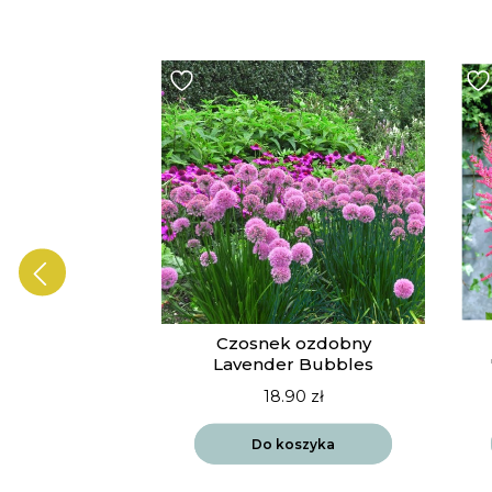
ia Vista
Czosnek ozdobny
drift
Lavender Bubbles
90
zł
18.90
zł
szyka
Do koszyka