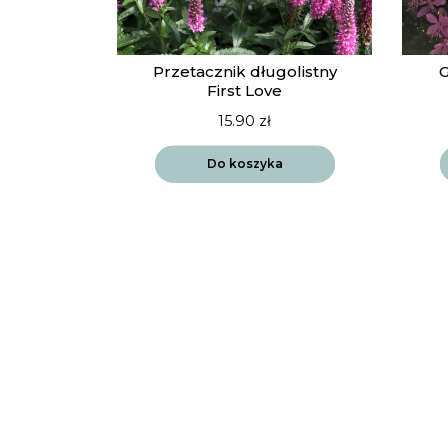
Przetacznik długolistny
G
First Love
15.90
zł
Do koszyka