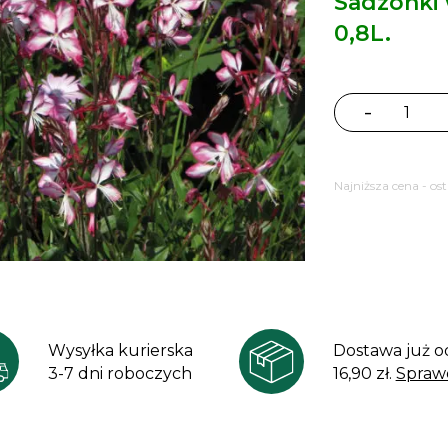
Sadzonki
0,8L.
-
ilość
Gaura
lindheimera
Najniższa cena - os
Rose
Jane
Wysyłka kurierska
Dostawa już o
3-7 dni roboczych
16,90 zł.
Spraw