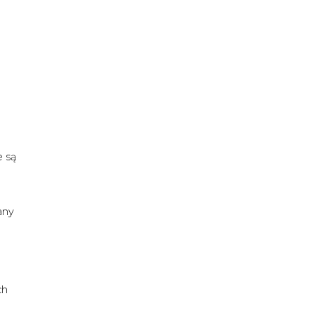
e są
any
ch