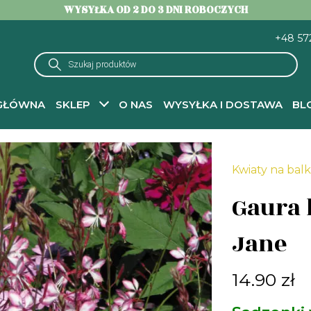
WYSYŁKA OD 2 DO 3 DNI ROBOCZYCH
+48 57
Wyszukiwarka
produktów
GŁÓWNA
SKLEP
O NAS
WYSYŁKA I DOSTAWA
BL
Strona główna
-
Kwiaty na balkon
- Gaura lindheimera Rose Jane
Kwiaty na bal
Gaura 
Jane
14.90
zł