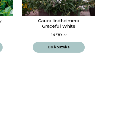
y
Gaura lindheimera
Graceful White
14.90
zł
Do koszyka