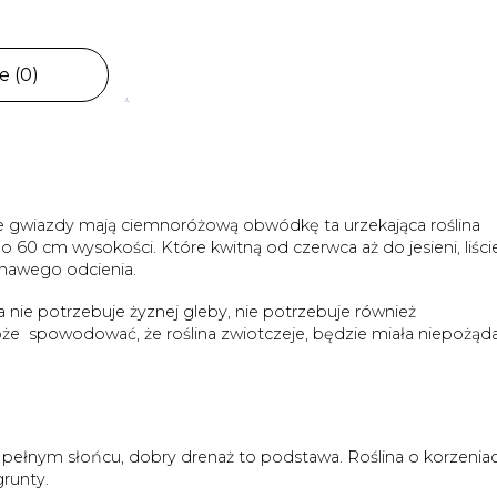
e (0)
ie gwiazdy mają ciemnoróżową obwódkę ta urzekająca roślina
 60 cm wysokości. Które kwitną od czerwca aż do jesieni, liści
wonawego odcienia.
ra nie potrzebuje żyznej gleby, nie potrzebuje również
 spowodować, że roślina zwiotczeje, będzie miała niepożąd
w pełnym słońcu, dobry drenaż to podstawa. Roślina o korzenia
grunty.