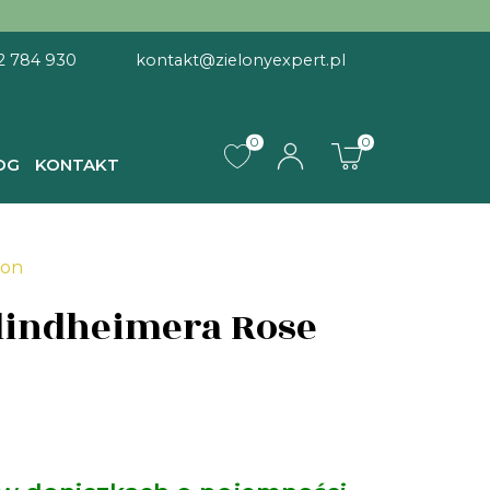
2 784 930
kontakt@zielonyexpert.pl
0
0
OG
KONTAKT
kon
lindheimera Rose