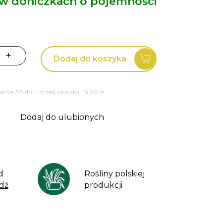
 w doniczkach o pojemności
+
Dodaj do koszyka
tatnie 30 dni - przed obniżką:
14.90
zł
Dodaj do ulubionych
d
Rośliny polskiej
dź
produkcji