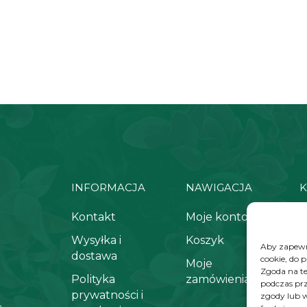
INFORMACJA
NAWIGACJA
K
Kontakt
Moje konto
+
Wysyłka i
Koszyk
k
Aby zapewni
dostawa
cookie, do 
Moje
Zgoda na te
Polityka
zamówienia
podczas prz
prywatności i
zgody lub w