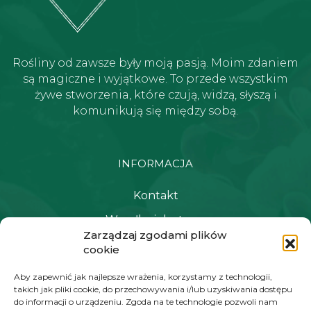
Rośliny od zawsze były moją pasją. Moim zdaniem
są magiczne i wyjątkowe. To przede wszystkim
żywe stworzenia, które czują, widzą, słyszą i
komunikują się między sobą.
INFORMACJA
Kontakt
Wysyłka i dostawa
Zarządzaj zgodami plików
Polityka prywatności i regulamin
cookie
Newsletter
Aby zapewnić jak najlepsze wrażenia, korzystamy z technologii,
takich jak pliki cookie, do przechowywania i/lub uzyskiwania dostępu
do informacji o urządzeniu. Zgoda na te technologie pozwoli nam