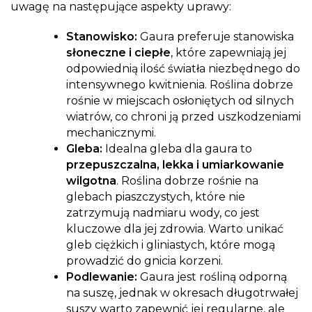
uwagę na następujące aspekty uprawy:
Stanowisko:
Gaura preferuje stanowiska
słoneczne i ciepłe
, które zapewniają jej
odpowiednią ilość światła niezbędnego do
intensywnego kwitnienia. Roślina dobrze
rośnie w miejscach osłoniętych od silnych
wiatrów, co chroni ją przed uszkodzeniami
mechanicznymi.
Gleba:
Idealna gleba dla gaura to
przepuszczalna, lekka i umiarkowanie
wilgotna
. Roślina dobrze rośnie na
glebach piaszczystych, które nie
zatrzymują nadmiaru wody, co jest
kluczowe dla jej zdrowia. Warto unikać
gleb ciężkich i gliniastych, które mogą
prowadzić do gnicia korzeni.
Podlewanie:
Gaura jest rośliną odporną
na suszę, jednak w okresach długotrwałej
suszy warto zapewnić jej regularne, ale