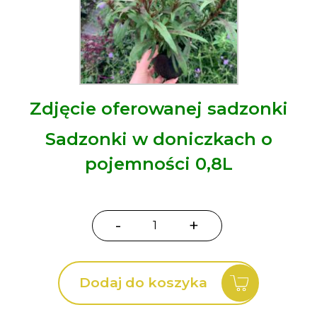
Zdjęcie oferowanej sadzonki
Sadzonki w doniczkach o
pojemności 0,8L
-
+
ilość
Gaura
Baby
Dodaj do koszyka
Butterfly®
Dark
Pink