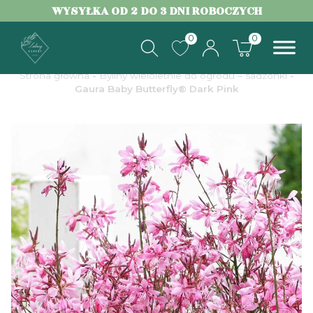
WYSYŁKA OD 2 DO 3 DNI ROBOCZYCH
0
0
Strona główna
-
Byliny wieloletnie do ogrodu – sadzonki
-
Gaura Baby Butterfly® Dark Pink