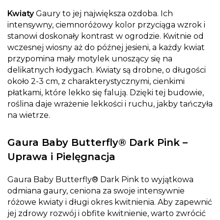
Kwiaty
Gaury to jej największa ozdoba. Ich
intensywny, ciemnoróżowy kolor przyciąga wzrok i
stanowi doskonały kontrast w ogrodzie. Kwitnie od
wczesnej wiosny aż do późnej jesieni, a każdy kwiat
przypomina mały motylek unoszący się na
delikatnych łodygach. Kwiaty są drobne, o długości
około 2-3 cm, z charakterystycznymi, cienkimi
płatkami, które lekko się falują. Dzięki tej budowie,
roślina daje wrażenie lekkości i ruchu, jakby tańczyła
na wietrze.
Gaura Baby Butterfly® Dark Pink –
Uprawa i Pielęgnacja
Gaura Baby Butterfly® Dark Pink to wyjątkowa
odmiana gaury, ceniona za swoje intensywnie
różowe kwiaty i długi okres kwitnienia. Aby zapewnić
jej zdrowy rozwój i obfite kwitnienie, warto zwrócić