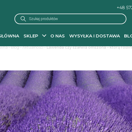
+48 57
Wyszukiwarka
produktów
GŁÓWNA
SKLEP
O NAS
WYSYŁKA I DOSTAWA
BL
ówna
-
Blog
-
Aktualności
-
Lawenda czy szałwia omszona – którą rośli