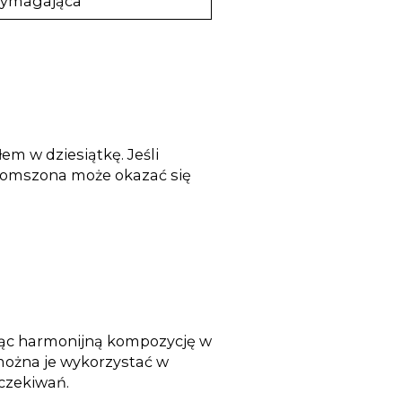
wymagająca
łem w dziesiątkę. Jeśli
a omszona może okazać się
ząc harmonijną kompozycję w
 można je wykorzystać w
oczekiwań.