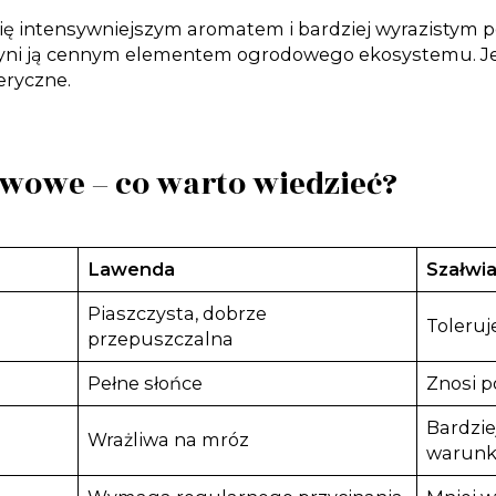
ię intensywniejszym aromatem i bardziej wyrazistym 
czyni ją cennym elementem ogrodowego ekosystemu. Je
eryczne.
owe – co warto wiedzieć?
Lawenda
Szałwi
Piaszczysta, dobrze
Toleruj
przepuszczalna
Pełne słońce
Znosi p
Bardzie
Wrażliwa na mróz
warunk