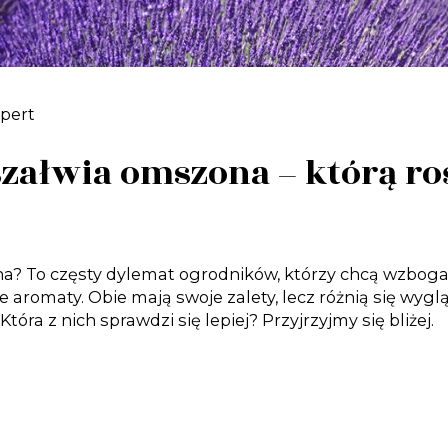
xpert
załwia omszona – którą ro
? To częsty dylemat ogrodników, którzy chcą wzbogaci
owe aromaty. Obie mają swoje zalety, lecz różnią się wy
a z nich sprawdzi się lepiej? Przyjrzyjmy się bliżej.