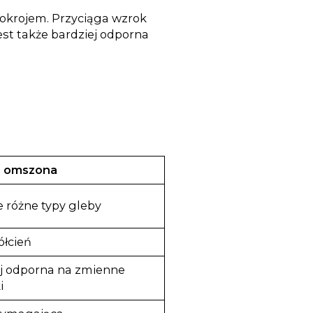
pokrojem. Przyciąga wzrok
st także bardziej odporna
a omszona
e różne typy gleby
ółcień
j odporna na zmienne
i