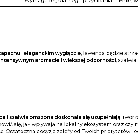
Wymaga regularnego przycinania
Mniej 
zapachu i eleganckim wyglądzie
, lawenda będzie strza
intensywnym aromacie i większej odporności
, szałwi
a i szałwia omszona doskonale się uzupełniają
, twor
nowić się, jak wpływają na lokalny ekosystem oraz czy
. Ostateczna decyzja zależy od Twoich priorytetów i 