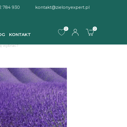
2 784 930
kontakt@zielonyexpert.pl
0
0
OG
KONTAKT
nę wybrać?