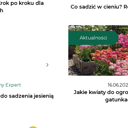
Krok po kroku dla
Co sadzić w cieniu? R
ch
Aktualności
ny Expert
16.06.20
Jakie kwiaty do ogr
 do sadzenia jesienią
gatunkac