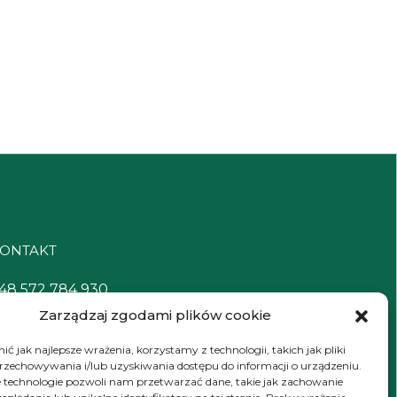
ONTAKT
48 572 784 930
Zarządzaj zgodami plików cookie
ontakt@zielonyexpert.pl
ć jak najlepsze wrażenia, korzystamy z technologii, takich jak pliki
przechowywania i/lub uzyskiwania dostępu do informacji o urządzeniu.
 technologie pozwoli nam przetwarzać dane, takie jak zachowanie