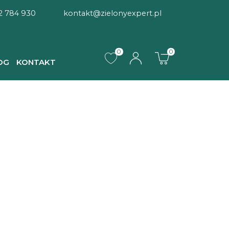
2 784 930
kontakt@zielonyexpert.pl
0
0
OG
KONTAKT