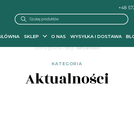
+48 57
Wyszukiwarka
produktów
GŁÓWNA
SKLEP
O NAS
WYSYŁKA I DOSTAWA
BL
Strona główna
-
Blog
-
Aktualności
KATEGORIA
Aktualności