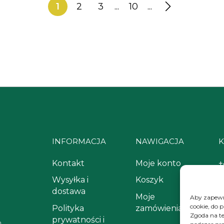
1
2
3
...
10
...
INFORMACJA
NAWIGACJA
K
Kontakt
Moje konto
+
Wysyłka i
Koszyk
k
dostawa
Moje
Aby zapewni
cookie, do 
Polityka
zamówienia
Zgoda na te
prywatności i
m