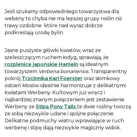
Jeśli szukamy odpowiedniego towarzystwa dla
webeny to chyba nie ma lepszej grupy roślin niż
trawy ozdobne które nad wyraz dobrze
podkreślają urodę bylin.
Jasne puszyste główki kwiatów, wraz ze
szeleszczącym ruchem łodyg, sprawiają, że
rozplenice japońskie Hameln
są idealnym
towarzyszem
Verbena bonariensis
. Transparentny
pokrój
Trzcinnika Karl Foerster
oraz słomkowy
odcień kłosów idealnie harmonizuje z delikatnymi
kwiatami Werbeny. Kultowym już wręcz i
najbardziej znanym połączeniem jest zestawienie
Werbeny ze
Stipą Pony Tails
te dwie rośliny tworzą
ze sobą niezwykle udane i spójne połączenie.
Delikatne podmuchy wiatru wprawiające w ruch
werbenę i stipę dają niezwykle magiczny widok.