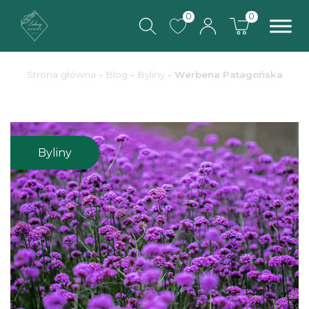
0
0
Strona główna
-
Blog
-
Byliny
-
Werbena Patagońska
Byliny