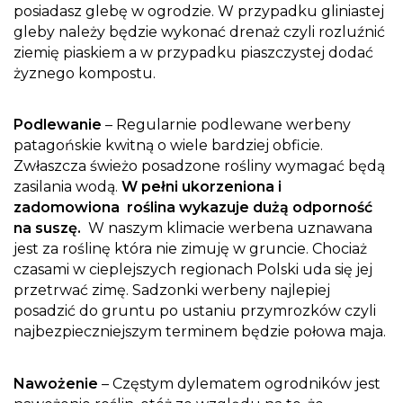
posiadasz glebę w ogrodzie. W przypadku gliniastej
gleby należy będzie wykonać drenaż czyli rozluźnić
ziemię piaskiem a w przypadku piaszczystej dodać
żyznego kompostu.
Podlewanie
– Regularnie podlewane werbeny
patagońskie kwitną o wiele bardziej obficie.
Zwłaszcza świeżo posadzone rośliny wymagać będą
zasilania wodą.
W pełni ukorzeniona i
zadomowiona roślina wykazuje dużą odporność
na suszę.
W naszym klimacie werbena uznawana
jest za roślinę która nie zimuję w gruncie. Chociaż
czasami w cieplejszych regionach Polski uda się jej
przetrwać zimę. Sadzonki werbeny najlepiej
posadzić do gruntu po ustaniu przymrozków czyli
najbezpieczniejszym terminem będzie połowa maja.
Nawożenie
– Częstym dylematem ogrodników jest