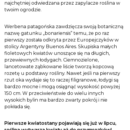
najchętniej odwiedzana przez zapylacze roślina w
twoim ogrodzie.
Werbena patagońska zawdzięcza swoją botaniczną
nazwę gatunku „bonariensis” temu, że po raz
pierwszy została odkryta przez Europejczyków w
stolicy Argentyny Buenos Aires. Skupiska małych
fioletowych kwiatów unoszące się na długich,
przewiewnych łodygach. Ciemnozielone,
lancetowate ząbkowane liście tworzą kopcową
rozetę u podstawy rośliny. Nawet jeśli na pierwszy
rzut oka wydaje się to raczej filigranowe, łodygi są
bardzo mocne i mogą osiągnąć wysokość powyżej
150 cm. W przeciwieństwie do wielu innych
wysokich bylin ma bardzo zwarty pokrój i nie
pokłada się.
Pierwsze kwiatostany pojawiają się już w lipcu,
roślina wytwarza kwiaty aż do przymrozków!