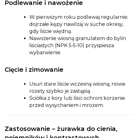
Podlewanie i nawożenie
W pierwszym roku podlewaj regularnie;
dojrzałe kępy nawilżaj w suche okresy,
gdy liście więdną.
Nawożenie wiosną granulatem do bylin
liściastych (NPK 5‑5‑10) przyspiesza
wybarwienie.
Cięcie i zimowanie
Usuń stare liście wczesną wiosną; nowe
rozety szybko je zastąpią.
Ściółka z kory lub liści ochroni korzenie
przed wysychaniem i mrozem.
Zastosowanie –
żurawka do cienia,
pojemników i kontrastowych