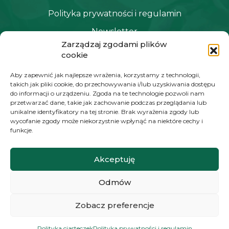
Polityka prywatności i regulamin
Newsletter
Zarządzaj zgodami plików
cookie
NAWIGACJA
Aby zapewnić jak najlepsze wrażenia, korzystamy z technologii,
takich jak pliki cookie, do przechowywania i/lub uzyskiwania dostępu
Moje konto
do informacji o urządzeniu. Zgoda na te technologie pozwoli nam
przetwarzać dane, takie jak zachowanie podczas przeglądania lub
Koszyk
unikalne identyfikatory na tej stronie. Brak wyrażenia zgody lub
wycofanie zgody może niekorzystnie wpłynąć na niektóre cechy i
Moje zamówienia
funkcje.
Akceptuję
KONTAKT
Odmów
+48 572 784 930
kontakt@zielonyexpert.pl
Zobacz preferencje
Polityka ciasteczek
Polityka prywatności i regulamin