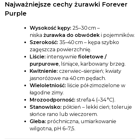
Najważniejsze cechy
żurawki Forever
Purple
Wysokość kępy:
25–30 cm –
niska
żurawka do obwódek
i pojemników.
Szerokość:
35–40 cm – kępa szybko
zagęszcza powierzchnię.
Liście:
intensywnie
fioletowe /
purpurowe
, lśniące, karbowany brzeg.
Kwitnienie:
czerwiec–sierpień; kwiaty
jasnoróżowe na 40 cm pędach.
Wieloletniość:
liście pół‑zimozielone w
łagodne zimy.
Mrozoodporność:
strefa 4 (–34 °C).
Stanowisko:
półcień – lekki cień; toleruje
słońce rano lub wieczorem.
Gleba:
próchniczna, umiarkowanie
wilgotna, pH 6–7,5.