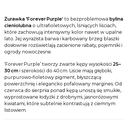
Żurawka 'Forever Purple’
to bezproblemowa
bylina
cieniolubna
o ultrafioletowych, lśniących liściach,
które zachowują intensywny kolor nawet w upalne
lato. Jej wyrazista barwa i karbowany brzeg blaszki
dosłownie rozświetlają zacienione rabaty, pojemniki i
ogrody nowoczesne.
‘Forever Purple’ tworzy zwarte kępy wysokości
25–
30 cm
i szerokości do 40 cm. Liście mają głęboki,
purpurowo‑fioletowy pigment, błyszczącą
powierzchnię i elegancko pofalowany margines. Od
czerwca do sierpnia ponad kępą unoszą się smukłe,
wyprostowane łodyżki z drobnymi, jasnoróżowymi
kwiatami, które subtelnie kontrastują z ciemnym
listowiem.