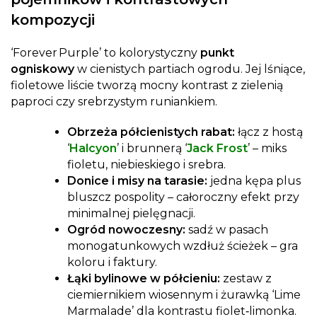
kompozycji
‘Forever Purple’ to kolorystyczny
punkt
ogniskowy
w cienistych partiach ogrodu. Jej lśniące,
fioletowe liście tworzą mocny kontrast z zielenią
paproci czy srebrzystym runiankiem.
Obrzeża półcienistych rabat:
łącz z hostą
‘
Halcyon
’ i brunnerą ‘
Jack Frost
’ – miks
fioletu, niebieskiego i srebra.
Donice i misy na tarasie:
jedna kępa plus
bluszcz pospolity – całoroczny efekt przy
minimalnej pielęgnacji.
Ogród nowoczesny:
sadź w pasach
monogatunkowych wzdłuż ścieżek – gra
koloru i faktury.
Łąki bylinowe w półcieniu:
zestaw z
ciemiernikiem wiosennym i żurawką ‘Lime
Marmalade’ dla kontrastu fiolet‑limonka.