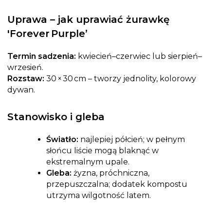
Uprawa –
jak uprawiać żurawkę
'Forever Purple’
Termin sadzenia:
kwiecień–czerwiec lub sierpień–
wrzesień.
Rozstaw:
30 × 30 cm – tworzy jednolity, kolorowy
dywan.
Stanowisko i gleba
Światło:
najlepiej półcień; w pełnym
słońcu liście mogą blaknąć w
ekstremalnym upale.
Gleba:
żyzna, próchniczna,
przepuszczalna; dodatek kompostu
utrzyma wilgotność latem.