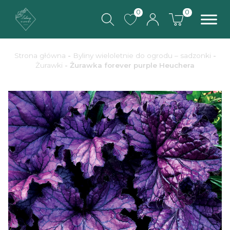
0
0
Strona główna
-
Byliny wieloletnie do ogrodu – sadzonki
-
Żurawki
- Żurawka forever purple Heuchera