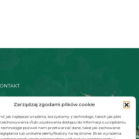
ONTAKT
48 572 784 930
Zarządzaj zgodami plików cookie
ontakt@zielonyexpert.pl
ć jak najlepsze wrażenia, korzystamy z technologii, takich jak pliki
przechowywania i/lub uzyskiwania dostępu do informacji o urządzeniu.
 technologie pozwoli nam przetwarzać dane, takie jak zachowanie
eglądania lub unikalne identyfikatory na tej stronie. Brak wyrażenia
ycofanie zgody może niekorzystnie wpłynąć na niektóre cechy i