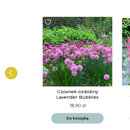
ia Vista
Czosnek ozdobny
drift
Lavender Bubbles
90
zł
18.90
zł
szyka
Do koszyka