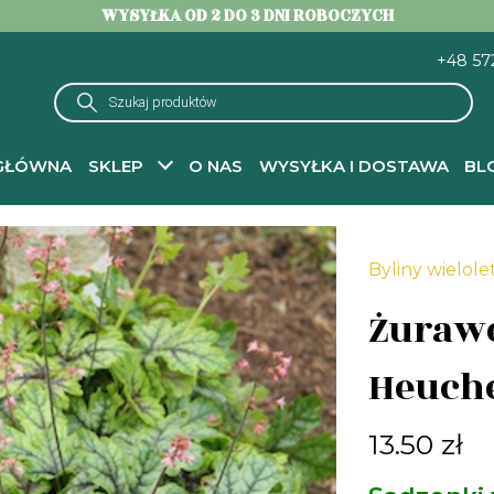
WYSYŁKA OD 2 DO 3 DNI ROBOCZYCH
+48 57
Wyszukiwarka
produktów
GŁÓWNA
SKLEP
O NAS
WYSYŁKA I DOSTAWA
BL
-
Byliny wieloletnie do ogrodu – sadzonki
-
Żurawki
- Żuraweczka Tapest
Byliny wielole
Żurawe
Heuche
13.50
zł