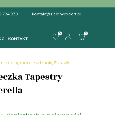
2 784 930
kontakt@zielonyexpert.pl
0
0
OG
KONTAKT
ry Heucherella
tnie do ogrodu – sadzonki
,
Żurawki
czka Tapestry
rella