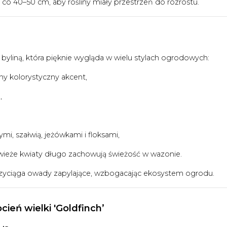
ć co 40–50 cm, aby rośliny miały przestrzeń do rozrostu.
byliną, która pięknie wygląda w wielu stylach ogrodowych:
y kolorystyczny akcent,
,
i, szałwią, jeżówkami i floksami,
wieże kwiaty długo zachowują świeżość w wazonie.
przyciąga owady zapylające, wzbogacając ekosystem ogrodu.
ień wielki 'Goldfinch’