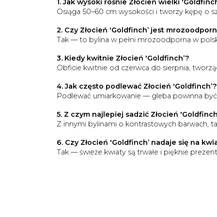
1. Jak wysoki rośnie Złocień wielki 'Goldfinc
Osiąga 50–60 cm wysokości i tworzy kępę o s
2. Czy Złocień 'Goldfinch’ jest mrozoodpor
Tak — to bylina w pełni mrozoodporna w pols
3. Kiedy kwitnie Złocień 'Goldfinch’?
Obficie kwitnie od czerwca do sierpnia, tworząc
4. Jak często podlewać Złocień 'Goldfinch’?
Podlewać umiarkowanie — gleba powinna być l
5. Z czym najlepiej sadzić Złocień 'Goldfinc
Z innymi bylinami o kontrastowych barwach, tak
6. Czy Złocień 'Goldfinch’ nadaje się na kwia
Tak — świeże kwiaty są trwałe i pięknie prezent