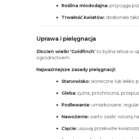
Roślina miododajna:
przyciąga psz
Trwałość kwiatów:
doskonała także
Uprawa i pielęgnacja
Złocień wielki 'Goldfinch’
to bylina łatwa w u
ogrodnictwem.
Najważniejsze zasady pielęgnacji:
Stanowisko:
słoneczne lub lekko pó
Gleba:
żyzna, próchniczna, przepusz
Podlewanie:
umiarkowane, regularn
Nawożenie:
warto zasilić wiosną 
Cięcie:
usuwaj przekwitłe kwiatosta