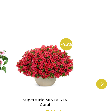
-43%
Supertunia MINI VISTA
Werbena 
Coral
Lol