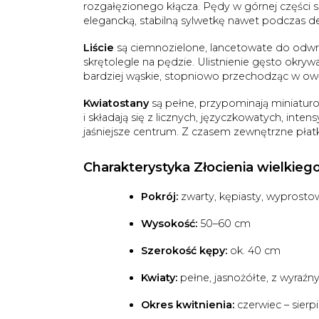
rozgałęzionego kłącza. Pędy w górnej części są
elegancką, stabilną sylwetkę nawet podczas d
Liście
są ciemnozielone, lancetowate do odw
skrętolegle na pędzie. Ulistnienie gęsto okrywa
bardziej wąskie, stopniowo przechodząc w owł
Kwiatostany
są pełne, przypominają miniatur
i składają się z licznych, języczkowatych, in
jaśniejsze centrum. Z czasem zewnętrzne płat
Charakterystyka Złocienia wielkiego
Pokrój:
zwarty, kępiasty, wyprost
Wysokość:
50–60 cm
Szerokość kępy:
ok. 40 cm
Kwiaty:
pełne, jasnożółte, z wyra
Okres kwitnienia:
czerwiec – sierp