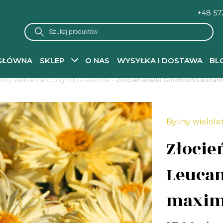
+48 57
Wyszukiwarka
produktów
GŁÓWNA
SKLEP
O NAS
WYSYŁKA I DOSTAWA
BL
liny wieloletnie do ogrodu – sadzonki
- Złocień wielki Goldfinch Leuc
Byliny wielole
Złocie
Leuca
maxi