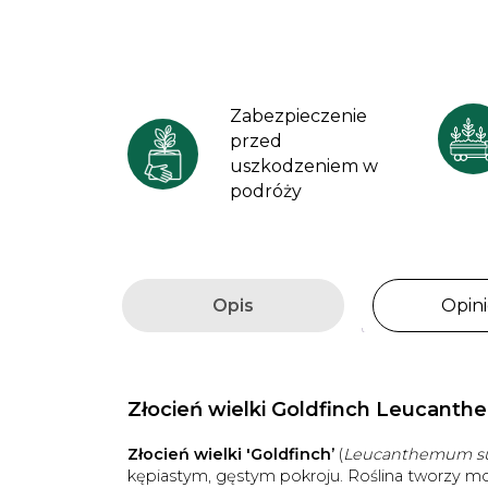
Zabezpieczenie
przed
uszkodzeniem w
podróży
Opis
Opini
Złocień wielki Goldfinch Leucan
Złocień wielki 'Goldfinch’
(
Leucanthemum su
kępiastym, gęstym pokroju. Roślina tworzy mo