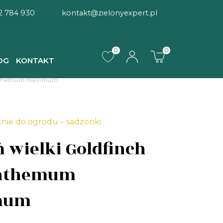
2 784 930
kontakt@zielonyexpert.pl
0
0
OG
KONTAKT
anthemum maximum
tnie do ogrodu – sadzonki
ń wielki Goldfinch
nthemum
mum