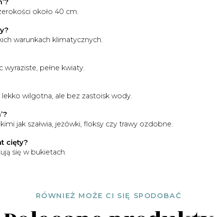
h’?
zerokości około 40 cm.
ny?
kich warunkach klimatycznych.
 wyraziste, pełne kwiaty.
ekko wilgotna, ale bez zastoisk wody.
h’?
imi jak szałwia, jeżówki, floksy czy trawy ozdobne.
t cięty?
ują się w bukietach.
RÓWNIEŻ MOŻE CI SIĘ SPODOBAĆ