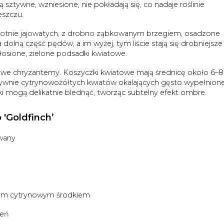
 sztywne, wzniesione, nie pokładają się, co nadaje roślinie
eszczu.
rotnie jajowatych, z drobno ząbkowanym brzegiem, osadzone
 dolną część pędów, a im wyżej, tym liście stają się drobniejsze 
osione, zielone podsadki kwiatowe.
owe chryzantemy. Koszyczki kwiatowe mają średnicę około 6–
tensywnie cytrynowożółtych kwiatów okalających gęsto wypełnione
ki mogą delikatnie blednąć, tworząc subtelny efekt ombre.
 'Goldfinch’
owany
źnym cytrynowym środkiem
ień