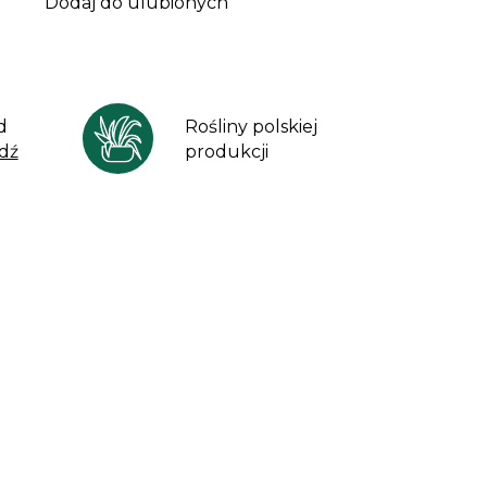
Dodaj do ulubionych
d
Rośliny polskiej
dź
produkcji