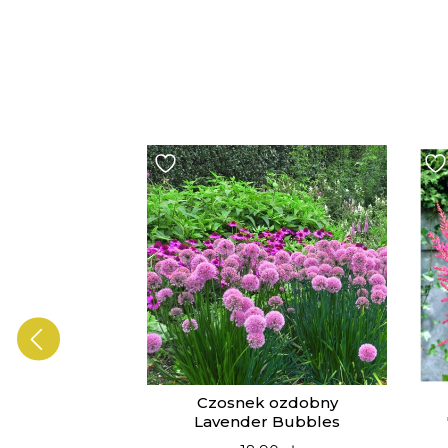
ia Vista
Czosnek ozdobny
drift
Lavender Bubbles