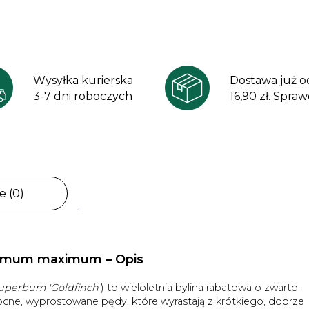
Wysyłka kurierska
Dostawa już o
3-7 dni roboczych
16,90 zł.
Spraw
e (0)
themum maximum – Opis
perbum 'Goldfinch’
) to wieloletnia bylina rabatowa o zwarto-
cne, wyprostowane pędy, które wyrastają z krótkiego, dobrze