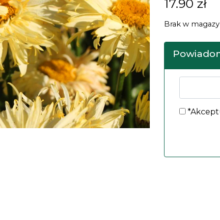
17.90
zł
Brak w magazy
Powiadom
*Akcept