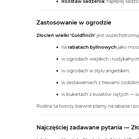
Rozstaw sadzenia:
najlepiej sadzi
Zastosowanie w ogrodzie
Złocień wielki 'Goldfinch’
jest wszechstronną 
na
rabatach bylinowych
jako mocn
w ogrodach wiejskich i rustykalnych
w ogrodach w stylu angielskim,
w zestawieniach z trawami ozdobnym
w bukietach z kwiatów ciętych — ś
Roślina ta tworzy barwne plamy na rabacie i 
Najczęściej zadawane pytania — Złoc