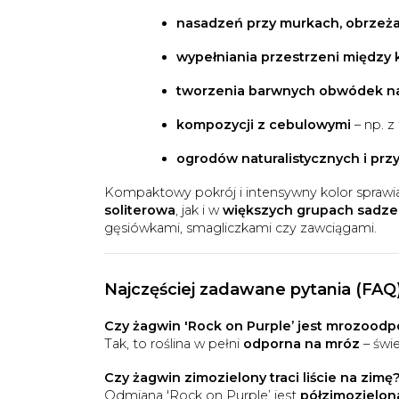
nasadzeń przy murkach, obrzeża
wypełniania przestrzeni między
tworzenia barwnych obwódek na
kompozycji z cebulowymi
– np. z
ogrodów naturalistycznych i pr
Kompaktowy pokrój i intensywny kolor sprawia
soliterowa
, jak i w
większych grupach sadz
gęsiówkami, smagliczkami czy zawciągami.
Najczęściej zadawane pytania (FAQ
Czy żagwin 'Rock on Purple’ jest mrozood
Tak, to roślina w pełni
odporna na mróz
– świe
Czy żagwin zimozielony traci liście na zimę
Odmiana 'Rock on Purple’ jest
półzimozielon