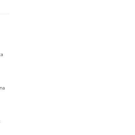
ta
 na
c