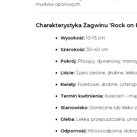
murków oporowych.
Charakterystyka Żagwinu 'Rock on 
Wysokość:
10–15 cm
Szerokość:
30–40 cm
Pokrój:
Płożący, dywanowy, intensy
Liście:
Szaro-zielone, drobne, lek
Kwiaty:
Fioletowe, drobne, czterop
Termin kwitnienia:
Kwiecień – maj
Stanowisko:
Słoneczne lub lekko z
Gleba:
Lekka, przepuszczalna, umi
Odporność:
Mrozoodporna, dobrze