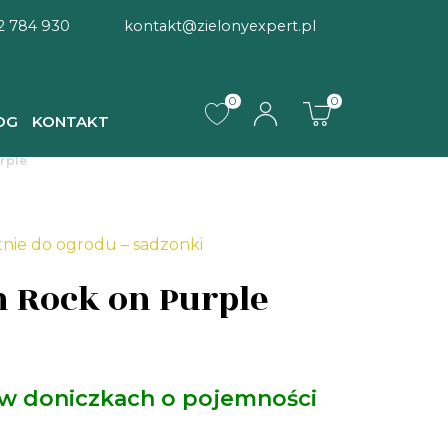
2 784 930
kontakt@zielonyexpert.pl
0
0
OG
KONTAKT
rple
tnie do ogrodu – sadzonki
 Rock on Purple
 w doniczkach o pojemności