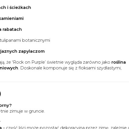
ch i ścieżkach
 kamieniami
 rabatach
 tulipanami botanicznymi
zyjaznych zapylaczom
ją, że 'Rock on Purple’ świetnie wygląda zarówno jako
roślina
eniowych
. Doskonale komponuje się z floksami szydlastymi,
)
porny?
tnie zimuje w gruncie.
?
a
– część liści może pozostać dekoracyjna przez zimę, zależnie