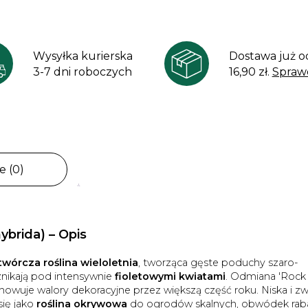
Wysyłka kurierska
Dostawa już o
3-7 dni roboczych
16,90 zł.
Spraw
e (0)
ybrida) – Opis
wórcza roślina wieloletnia
, tworząca gęste poduchy szaro-
 znikają pod intensywnie
fioletowymi kwiatami
. Odmiana 'Rock
howuje walory dekoracyjne przez większą część roku. Niska i zw
się jako
roślina okrywowa
do ogrodów skalnych, obwódek raba