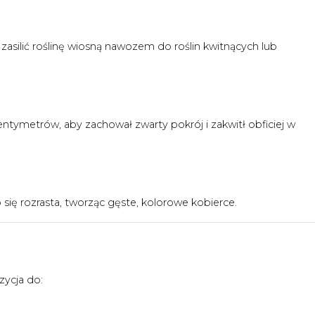
silić roślinę wiosną nawozem do roślin kwitnących lub
entymetrów, aby zachował zwarty pokrój i zakwitł obficiej w
o się rozrasta, tworząc gęste, kolorowe kobierce.
ycja do: