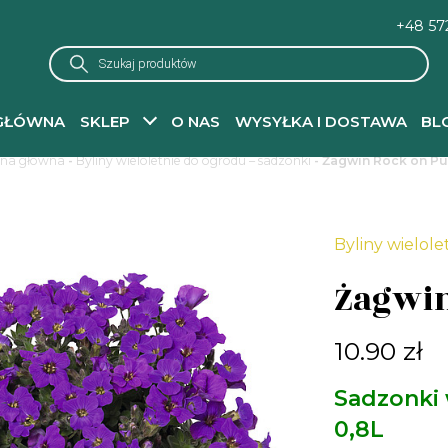
+48 57
Wyszukiwarka
produktów
GŁÓWNA
SKLEP
O NAS
WYSYŁKA I DOSTAWA
BL
ona główna
-
Byliny wieloletnie do ogrodu – sadzonki
- Żagwin Rock on Pu
Byliny wielole
Żagwin
10.90
zł
Sadzonki
0,8L