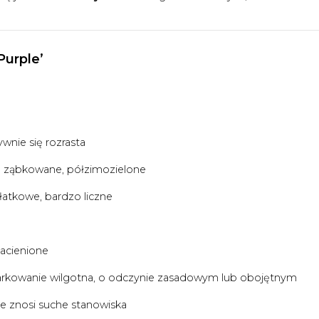
Purple’
wnie się rozrasta
ko ząbkowane, półzimozielone
łatkowe, bardzo liczne
acienione
arkowanie wilgotna, o odczynie zasadowym lub obojętnym
 znosi suche stanowiska