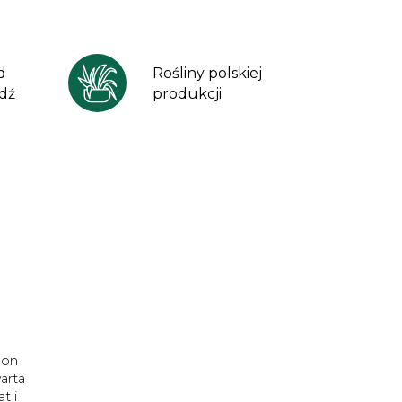
d
Rośliny polskiej
dź
produkcji
 on
arta
t i