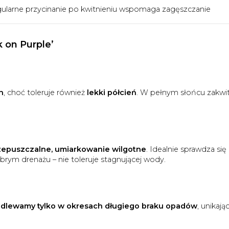
gularne przycinanie po kwitnieniu wspomaga zagęszczanie
 on Purple’
h
, choć toleruje również
lekki półcień
. W pełnym słońcu zakwi
rzepuszczalne, umiarkowanie wilgotne
. Idealnie sprawdza się
brym drenażu – nie toleruje stagnującej wody.
dlewamy tylko w okresach długiego braku opadów
, unikają