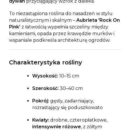
dywan
przyciągający wzrok z daleka.
To niezastąpiona roślina do nasadzeń w stylu
naturalistycznym i skalnym –
Aubrieta 'Rock On
Pink’
z łatwością wypełnia szczeliny między
kamieniami, opada przez krawędzie murków i
wspaniale podkreśla architekturę ogrodów.
Charakterystyka rośliny
Wysokość:
10–15 cm
Szerokość:
30–40 cm
Pokrój:
gęsty, zadarniający,
rozrastający się poduszkowato
Kwiaty:
drobne, czteropłatkowe,
intensywnie różowe
, z żółtym