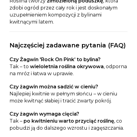
Roślina tworzy
zimozieloną poduszkę
, która
zdobi ogród przez cały rok i jest doskonałym
uzupełnieniem kompozycji z bylinami
kwitnącymi latem.
Najczęściej zadawane pytania (FAQ)
Czy Żagwin 'Rock On Pink’ to bylina?
Tak – to
wieloletnia roślina okrywowa
, odporna
na mróz i łatwa w uprawie.
Czy żagwin można sadzić w cieniu?
Najlepiej kwitnie w pełnym słońcu – w cieniu
może kwitnąć słabiej i tracić zwarty pokrój.
Czy żagwin wymaga cięcia?
Tak –
po kwitnieniu warto przyciąć roślinę
, co
pobudzi ją do dalszego wzrostu i zagęszczania.