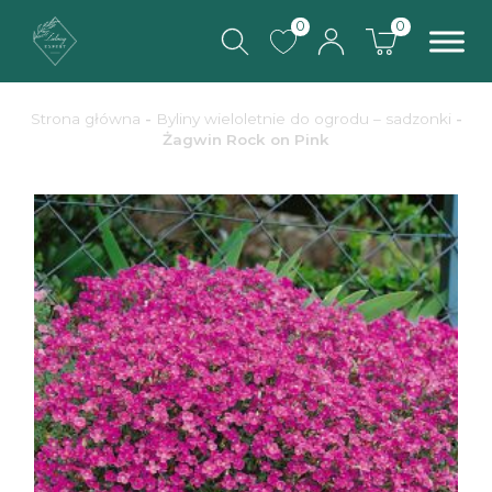
0
0
Strona główna
-
Byliny wieloletnie do ogrodu – sadzonki
-
Żagwin Rock on Pink