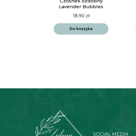
ia Vista
Czosnek ozdobny
drift
Lavender Bubbles
90
zł
18.90
zł
szyka
Do koszyka
SOCIAL MEDIA