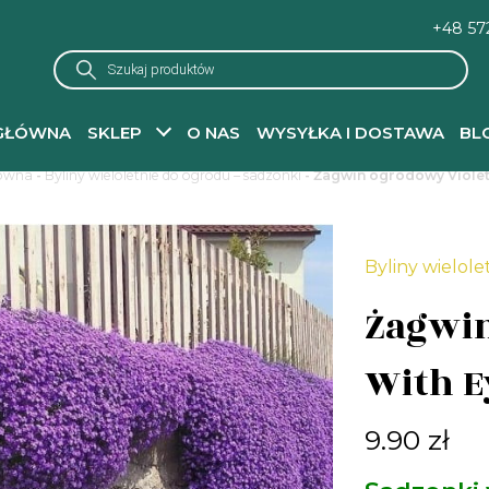
+48 57
Wyszukiwarka
produktów
GŁÓWNA
SKLEP
O NAS
WYSYŁKA I DOSTAWA
BL
łówna
-
Byliny wieloletnie do ogrodu – sadzonki
- Żagwin ogrodowy Violet
Byliny wielole
Żagwin
With E
9.90
zł