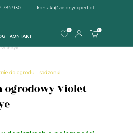
2 784 930
kontakt@zielonyexpert.pl
0
0
OG
KONTAKT
 With Eye
tnie do ogrodu – sadzonki
 ogrodowy Violet
ye