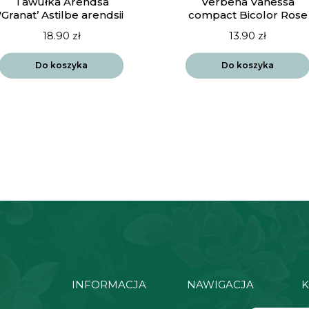
Tawułka Arendsa
Verbena Vanessa
'Granat’ Astilbe arendsii
compact Bicolor Rose
18.90
zł
13.90
zł
Do koszyka
Do koszyka
INFORMACJA
NAWIGACJA
K