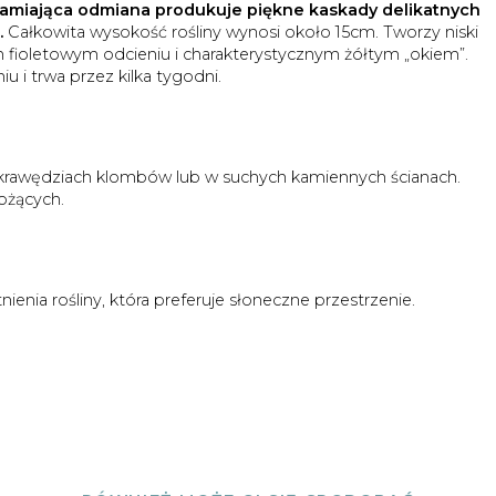
łamiająca odmiana produkuje piękne kaskady delikatnych
.
Całkowita wysokość rośliny wynosi około 15cm. Tworzy niski
m fioletowym odcieniu i charakterystycznym żółtym „okiem”.
u i trwa przez kilka tygodni.
 krawędziach klombów lub w suchych kamiennych ścianach.
ożących.
ienia rośliny, która preferuje słoneczne przestrzenie.