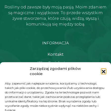
Rośliny od zawsze były moją pasją. Moim zdaniem
są magiczne i wyjątkowe. To przede wszystkim
żywe stworzenia, które czują, widzą, słyszą i
komunikują się między sobą.
INFORMACJA
Kontakt
Wysyłka i dostawa
Zarządzaj zgodami plików
Polityka prywatności i regulamin
cookie
Newsletter
Aby zapewnić jak najlepsze wrażenia, korzystamy z technologii,
takich jak pliki cookie, do przechowywania i/lub uzyskiwania dostępu
do informacji o urządzeniu. Zgoda na te technologie pozwoli nam
przetwarzać dane, takie jak zachowanie podczas przeglądania lub
NAWIGACJA
unikalne identyfikatory na tej stronie. Brak wyrażenia zgody lub
wycofanie zgody może niekorzystnie wpłynąć na niektóre cechy i
Moje konto
funkcje.