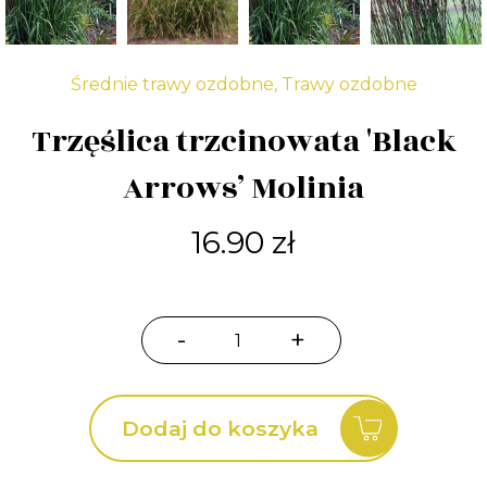
Średnie trawy ozdobne
,
Trawy ozdobne
Trzęślica trzcinowata 'Black
Arrows’ Molinia
16.90
zł
-
+
ilość
Trzęślica
trzcinowata
Dodaj do koszyka
'Black
Arrows'
Molinia