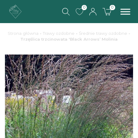
0
0
Strona główna
-
Trawy ozdobne
-
Średnie trawy ozdobne
-
Trzęślica trzcinowata 'Black Arrows’ Molinia